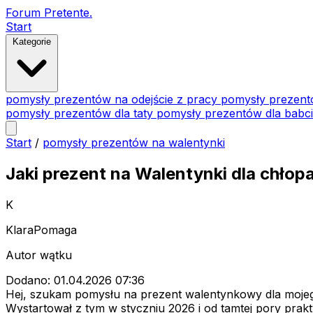
Forum Pretente
.
Start
Kategorie
pomysły prezentów na odejście z pracy
pomysły prezent
pomysły prezentów dla taty
pomysły prezentów dla babc
Start
/
pomysły prezentów na walentynki
Jaki prezent na Walentynki dla chłop
K
KlaraPomaga
Autor wątku
Dodano: 01.04.2026 07:36
Hej, szukam pomysłu na prezent walentynkowy dla mojeg
Wystartował z tym w styczniu 2026 i od tamtej pory prakt