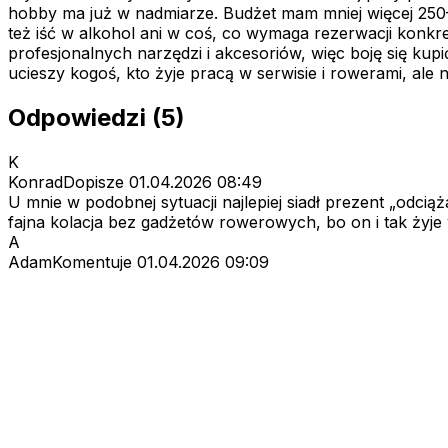
hobby ma już w nadmiarze. Budżet mam mniej więcej 250–4
też iść w alkohol ani w coś, co wymaga rezerwacji konkre
profesjonalnych narzędzi i akcesoriów, więc boję się kupić
ucieszy kogoś, kto żyje pracą w serwisie i rowerami, ale 
Odpowiedzi (5)
K
KonradDopisze
01.04.2026 08:49
U mnie w podobnej sytuacji najlepiej siadł prezent „odcią
fajna kolacja bez gadżetów rowerowych, bo on i tak żyje 
A
AdamKomentuje
01.04.2026 09:09