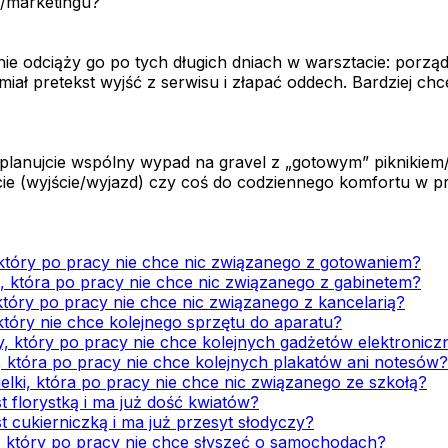
w/marketingu?
ie odciąży go po tych długich dniach w warsztacie: porząd
 miał pretekst wyjść z serwisu i złapać oddech. Bardziej ch
lanujcie wspólny wypad na gravel z „gotowym” piknikiem/
cie (wyjście/wyjazd) czy coś do codziennego komfortu w p
 który po pracy nie chce nic związanego z gotowaniem?
i, która po pracy nie chce nic związanego z gabinetem?
który po pracy nie chce nic związanego z kancelarią?
który nie chce kolejnego sprzętu do aparatu?
y, który po pracy nie chce kolejnych gadżetów elektronic
i, która po pracy nie chce kolejnych plakatów ani notesów?
elki, która po pracy nie chce nic związanego ze szkołą?
t florystką i ma już dość kwiatów?
t cukierniczką i ma już przesyt słodyczy?
, który po pracy nie chce słyszeć o samochodach?