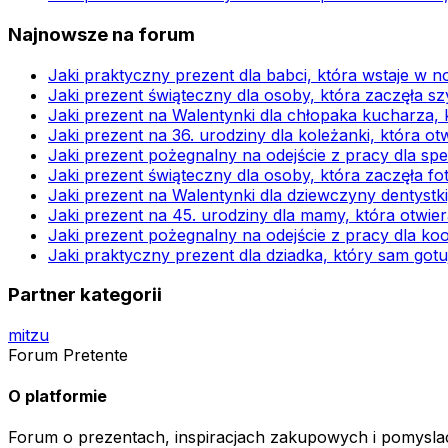
Najnowsze na forum
Jaki praktyczny prezent dla babci, która wstaje w no
Jaki prezent świąteczny dla osoby, która zaczęła s
Jaki prezent na Walentynki dla chłopaka kucharza,
Jaki prezent na 36. urodziny dla koleżanki, która ot
Jaki prezent pożegnalny na odejście z pracy dla sp
Jaki prezent świąteczny dla osoby, która zaczęła 
Jaki prezent na Walentynki dla dziewczyny dentystk
Jaki prezent na 45. urodziny dla mamy, która otwi
Jaki prezent pożegnalny na odejście z pracy dla k
Jaki praktyczny prezent dla dziadka, który sam gotu
Partner kategorii
mitzu
Forum Pretente
O platformie
Forum o prezentach, inspiracjach zakupowych i pomyslac