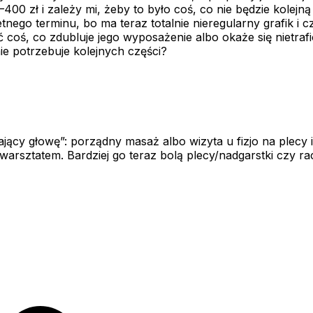
00 zł i zależy mi, żeby to było coś, co nie będzie kolejn
tnego terminu, bo ma teraz totalnie nieregularny grafik i 
 coś, co zdubluje jego wyposażenie albo okaże się nietrafio
nie potrzebuje kolejnych części?
żający głowę”: porządny masaż albo wizyta u fizjo na plecy
warsztatem. Bardziej go teraz bolą plecy/nadgarstki czy r