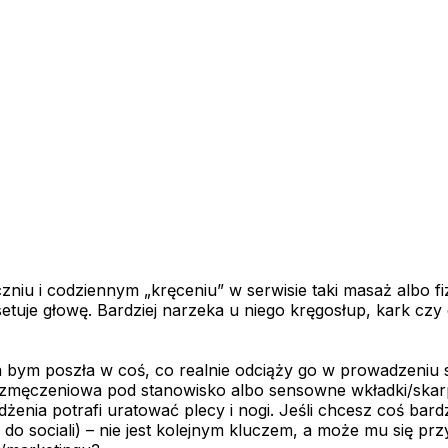
yczniu i codziennym „kręceniu” w serwisie taki masaż albo f
etuje głowę. Bardziej narzeka u niego kręgosłup, kark czy
ja bym poszła w coś, co realnie odciąży go w prowadzeniu 
zmęczeniowa pod stanowisko albo sensowne wkładki/skarpe
eżdżenia potrafi uratować plecy i nogi. Jeśli chcesz coś bard
 do sociali) – nie jest kolejnym kluczem, a może mu się pr