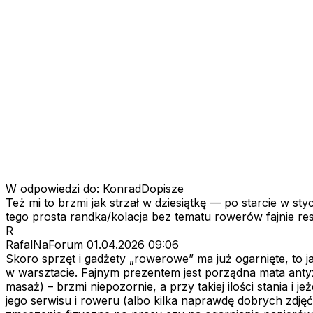
W odpowiedzi do: KonradDopisze
Też mi to brzmi jak strzał w dziesiątkę — po starcie w st
tego prosta randka/kolacja bez tematu rowerów fajnie res
R
RafalNaForum
01.04.2026 09:06
Skoro sprzęt i gadżety „rowerowe” ma już ogarnięte, to 
w warsztacie. Fajnym prezentem jest porządna mata anty
masaż) – brzmi niepozornie, a przy takiej ilości stania i j
jego serwisu i roweru (albo kilka naprawdę dobrych zdjęć