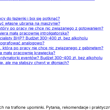
cy do łazienki i boi się potknąć?
zyć własne ubrania na maszynie?
 który po pracy nie chce nic związanego z gotowaniem?
wiera małą pracownię introligatorską?
ecjalisty BHP? Budżet 300–400 zł, bez alkoholu
fotografować analogowo?
i, która po pracy nie chce nic związanego z gabinetem?
era małą pracownię krawiecką?
oordynatorki eventów? Budżet 300–400 zł, bez alkoholu
je, ale ma słabszy chwyt w dłoniach?
h na trafione upominki. Pytania, rekomendacje i praktycz