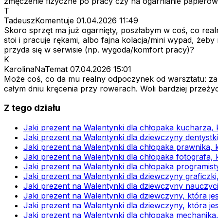
zmęczenie fizyczne po pracy czy na ogarnianie papieró
T
TadeuszKomentuje
01.04.2026 11:49
Skoro sprzęt ma już ogarnięty, poszłabym w coś, co realn
stoi i pracuje rękami, albo fajna kolacja/mini wypad, żeby
przyda się w serwisie (np. wygoda/komfort pracy)?
K
KarolinaNaTemat
07.04.2026 15:01
Może coś, co da mu realny odpoczynek od warsztatu: zap
całym dniu kręcenia przy rowerach. Woli bardziej przeży
Z tego działu
Jaki prezent na Walentynki dla chłopaka kucharza,
Jaki prezent na Walentynki dla dziewczyny dentystk
Jaki prezent na Walentynki dla chłopaka prawnika, 
Jaki prezent na Walentynki dla chłopaka fotografa, 
Jaki prezent na Walentynki dla chłopaka programist
Jaki prezent na Walentynki dla dziewczyny graficzk
Jaki prezent na Walentynki dla dziewczyny nauczyci
Jaki prezent na Walentynki dla dziewczyny, która jes
Jaki prezent na Walentynki dla dziewczyny, która jes
Jaki prezent na Walentynki dla chłopaka mechanika