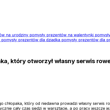
ów na urodziny
pomysły prezentów na walentynki
pomysły
i
pomysły prezentów dla dziadka
pomysły prezentów dla pr
aka, który otworzył własny serwis rowe
o chłopaka, który od niedawna prowadzi własny serwis r
ycznie cały czas siedzi w warsztacie, a po pracy jeszcze j