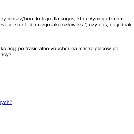
ny masaż/bon do fizjo dla kogoś, kto całymi godzinami
cesz prezent „dla niego jako człowieka”, czy coś, co jednak
kolacją po trasie albo voucher na masaż pleców po
racy?
znych?