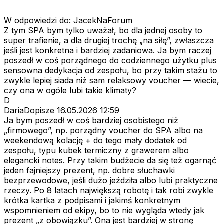
W odpowiedzi do: JacekNaForum
Z tym SPA bym tylko uważał, bo dla jednej osoby to
super trafienie, a dla drugiej trochę „na siłę”, zwłaszcza
jeśli jest konkretna i bardziej zadaniowa. Ja bym raczej
poszedł w coś porządnego do codziennego użytku plus
sensowna dedykacja od zespołu, bo przy takim stażu to
zwykle lepiej siada niż sam relaksowy voucher — wiecie,
czy ona w ogóle lubi takie klimaty?
D
DariaDopisze
16.05.2026 12:59
Ja bym poszedł w coś bardziej osobistego niż
„firmowego”, np. porządny voucher do SPA albo na
weekendową kolację + do tego mały dodatek od
zespołu, typu kubek termiczny z grawerem albo
elegancki notes. Przy takim budżecie da się też ogarnąć
jeden fajniejszy prezent, np. dobre słuchawki
bezprzewodowe, jeśli dużo jeździła albo lubi praktyczne
rzeczy. Po 8 latach największą robotę i tak robi zwykle
krótka kartka z podpisami i jakimś konkretnym
wspomnieniem od ekipy, bo to nie wygląda wtedy jak
prezent „z obowiązku”. Ona jest bardziej w stronę