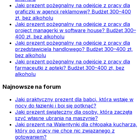
Jaki prezent pożegnalny na odejście z pracy dla
graficzki w agencji reklamowej? Budżet 300–400
zł, bez alkoholu
Jaki prezent pożegnalny na odejście z pracy dla
project managerki w software house? Budżet 300–
400 zł, bez alkoholu
Jaki prezent pożegnalny na odejście z pracy dla
przedstawiciela handlowego? Budżet 300–400 zł,
bez alkoholu
Jaki prezent pożegnalny na odejście z pracy dla
farmaceutki z apteki? Budżet 300–400 zł, bez
alkoholu
Najnowsze na forum
Jaki praktyczny prezent dla babci, która wstaje w
nocy do łazienki i boi się potknąć?
Jaki prezent świąteczny dla osoby, która zaczęła
szyć własne ubrania na maszynie?
Jaki prezent na Walentynki dla chłopaka kucharza,
który po pracy nie chce nic związanego z
gotowaniem?