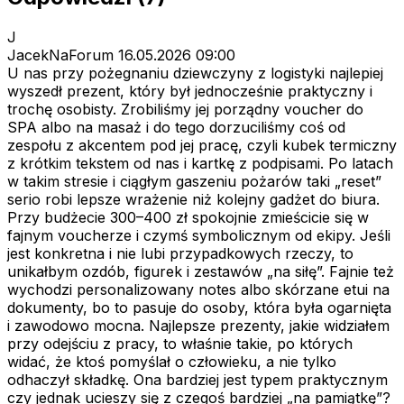
J
JacekNaForum
16.05.2026 09:00
U nas przy pożegnaniu dziewczyny z logistyki najlepiej
wyszedł prezent, który był jednocześnie praktyczny i
trochę osobisty. Zrobiliśmy jej porządny voucher do
SPA albo na masaż i do tego dorzuciliśmy coś od
zespołu z akcentem pod jej pracę, czyli kubek termiczny
z krótkim tekstem od nas i kartkę z podpisami. Po latach
w takim stresie i ciągłym gaszeniu pożarów taki „reset”
serio robi lepsze wrażenie niż kolejny gadżet do biura.
Przy budżecie 300–400 zł spokojnie zmieścicie się w
fajnym vouch­erze i czymś symbolicznym od ekipy. Jeśli
jest konkretna i nie lubi przypadkowych rzeczy, to
unikałbym ozdób, figurek i zestawów „na siłę”. Fajnie też
wychodzi personalizowany notes albo skórzane etui na
dokumenty, bo to pasuje do osoby, która była ogarnięta
i zawodowo mocna. Najlepsze prezenty, jakie widziałem
przy odejściu z pracy, to właśnie takie, po których
widać, że ktoś pomyślał o człowieku, a nie tylko
odhaczył składkę. Ona bardziej jest typem praktycznym
czy jednak ucieszy się z czegoś bardziej „na pamiątkę”?