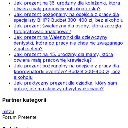
Jaki prezent na 36. urodziny dla koleżanki, która
otwiera małą pracownię introligatorską?
Jaki prezent pożegnalny na odejście z pracy dla
specjalisty BHP? Budżet 300–400 zł, bez alkoholu
Jaki prezent świąteczny dla osoby, która zaczęła
fotografować analogowo?
Jaki prezent na Walentynki dla dziewczyny
dentystki, która po pracy nie chce nic związanego
z gabinetem?
Jaki prezent na 45. urodziny dla mamy, która
otwiera małą pracownię krawiecką?
Jaki prezent pożegnalny na odejście z pracy dla
koordynatorki eventów? Budżet 300–400 zł, bez
alkoholu
Jaki praktyczny prezent dla dziadka, który sam
gotuje, ale ma słabszy chwyt w dłoniach?
Partner kategorii
mitzu
Forum Pretente