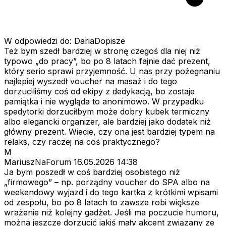
W odpowiedzi do: DariaDopisze
Też bym szedł bardziej w stronę czegoś dla niej niż
typowo „do pracy”, bo po 8 latach fajnie dać prezent,
który serio sprawi przyjemność. U nas przy pożegnaniu
najlepiej wyszedł voucher na masaż i do tego
dorzuciliśmy coś od ekipy z dedykacją, bo zostaje
pamiątka i nie wygląda to anonimowo. W przypadku
spedytorki dorzuciłbym może dobry kubek termiczny
albo elegancki organizer, ale bardziej jako dodatek niż
główny prezent. Wiecie, czy ona jest bardziej typem na
relaks, czy raczej na coś praktycznego?
M
MariuszNaForum
16.05.2026 14:38
Ja bym poszedł w coś bardziej osobistego niż
„firmowego” – np. porządny voucher do SPA albo na
weekendowy wyjazd i do tego kartka z krótkimi wpisami
od zespołu, bo po 8 latach to zawsze robi większe
wrażenie niż kolejny gadżet. Jeśli ma poczucie humoru,
można jeszcze dorzucić jakiś mały akcent związany ze