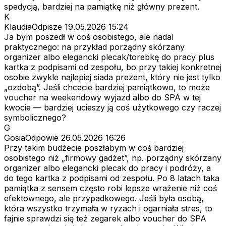
spedycją, bardziej na pamiątkę niż główny prezent.
K
KlaudiaOdpisze
19.05.2026 15:24
Ja bym poszedł w coś osobistego, ale nadal
praktycznego: na przykład porządny skórzany
organizer albo elegancki plecak/torebkę do pracy plus
kartka z podpisami od zespołu, bo przy takiej konkretnej
osobie zwykle najlepiej siada prezent, który nie jest tylko
„ozdobą”. Jeśli chcecie bardziej pamiątkowo, to może
voucher na weekendowy wyjazd albo do SPA w tej
kwocie — bardziej ucieszy ją coś użytkowego czy raczej
symbolicznego?
G
GosiaOdpowie
26.05.2026 16:26
Przy takim budżecie poszłabym w coś bardziej
osobistego niż „firmowy gadżet”, np. porządny skórzany
organizer albo elegancki plecak do pracy i podróży, a
do tego kartka z podpisami od zespołu. Po 8 latach taka
pamiątka z sensem często robi lepsze wrażenie niż coś
efektownego, ale przypadkowego. Jeśli była osobą,
która wszystko trzymała w ryzach i ogarniała stres, to
fajnie sprawdzi się też zegarek albo voucher do SPA