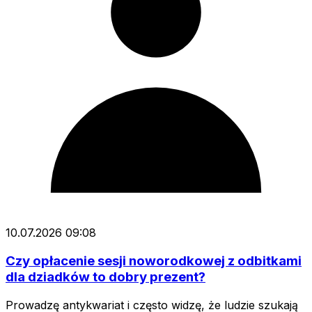
10.07.2026 09:08
Czy opłacenie sesji noworodkowej z odbitkami
dla dziadków to dobry prezent?
Prowadzę antykwariat i często widzę, że ludzie szukają