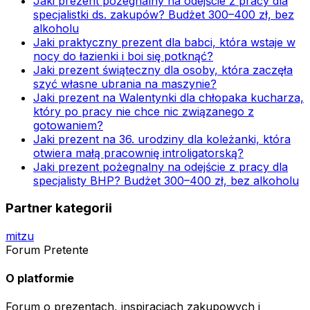
Jaki prezent pożegnalny na odejście z pracy dla
specjalistki ds. zakupów? Budżet 300–400 zł, bez
alkoholu
Jaki praktyczny prezent dla babci, która wstaje w
nocy do łazienki i boi się potknąć?
Jaki prezent świąteczny dla osoby, która zaczęła
szyć własne ubrania na maszynie?
Jaki prezent na Walentynki dla chłopaka kucharza,
który po pracy nie chce nic związanego z
gotowaniem?
Jaki prezent na 36. urodziny dla koleżanki, która
otwiera małą pracownię introligatorską?
Jaki prezent pożegnalny na odejście z pracy dla
specjalisty BHP? Budżet 300–400 zł, bez alkoholu
Partner kategorii
mitzu
Forum Pretente
O platformie
Forum o prezentach, inspiracjach zakupowych i