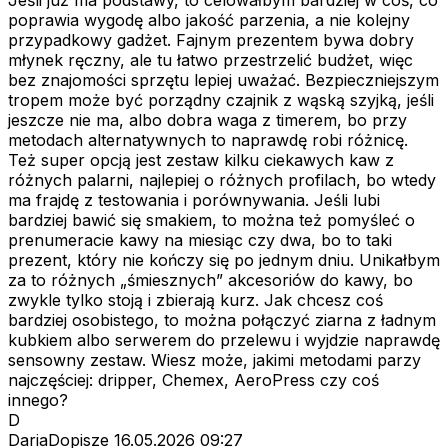
poprawia wygodę albo jakość parzenia, a nie kolejny
przypadkowy gadżet. Fajnym prezentem bywa dobry
młynek ręczny, ale tu łatwo przestrzelić budżet, więc
bez znajomości sprzętu lepiej uważać. Bezpieczniejszym
tropem może być porządny czajnik z wąską szyjką, jeśli
jeszcze nie ma, albo dobra waga z timerem, bo przy
metodach alternatywnych to naprawdę robi różnicę.
Też super opcją jest zestaw kilku ciekawych kaw z
różnych palarni, najlepiej o różnych profilach, bo wtedy
ma frajdę z testowania i porównywania. Jeśli lubi
bardziej bawić się smakiem, to można też pomyśleć o
prenumeracie kawy na miesiąc czy dwa, bo to taki
prezent, który nie kończy się po jednym dniu. Unikałbym
za to różnych „śmiesznych” akcesoriów do kawy, bo
zwykle tylko stoją i zbierają kurz. Jak chcesz coś
bardziej osobistego, to można połączyć ziarna z ładnym
kubkiem albo serwerem do przelewu i wyjdzie naprawdę
sensowny zestaw. Wiesz może, jakimi metodami parzy
najczęściej: dripper, Chemex, AeroPress czy coś
innego?
D
DariaDopisze
16.05.2026 09:27