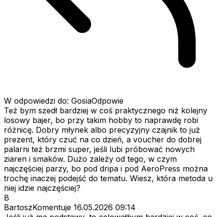
W odpowiedzi do: GosiaOdpowie
Też bym szedł bardziej w coś praktycznego niż kolejny
losowy bajer, bo przy takim hobby to naprawdę robi
różnicę. Dobry młynek albo precyzyjny czajnik to już
prezent, który czuć na co dzień, a voucher do dobrej
palarni też brzmi super, jeśli lubi próbować nowych
ziaren i smaków. Dużo zależy od tego, w czym
najczęściej parzy, bo pod dripa i pod AeroPress można
trochę inaczej podejść do tematu. Wiesz, która metoda u
niej idzie najczęściej?
B
BartoszKomentuje
16.05.2026 09:14
Jeśli już ma podstawy, to celowałbym bardziej w coś, co