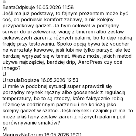
B
BeataOdpisuje
16.05.2026 11:58
Jeśli ma już podstawy, to fajnym prezentem może być
coś, co podniesie komfort zabawy, a nie kolejny
przypadkowy gadżet. Ja bym celował w porządny
serwer do przelewania, wagę z timerem albo zestaw
ciekawszych ziaren z różnych palarni, bo to daje realną
frajdę przy testowaniu. Spoko opcją bywa też voucher
na warsztaty kawowe, jeśli lubi nie tylko parzyć, ale też
bardziej wgryzać się w temat. Wiesz może, jakich metod
używa najczęściej, bardziej drip, AeroPress czy coś
innego?
U
UrszulaDopisze
16.05.2026 12:53
U mnie w podobnej sytuacji super sprawdził się
porządny młynek ręczny albo gooseneck z regulacją
temperatury, bo to są rzeczy, które faktycznie robią
różnicę w codziennym parzeniu i nie kończą jako
kolejny gadżet w szafce. Jeśli młynek i czajnik już ma, to
może jakiś fajny zestaw ziaren z różnych palarni pod
porównywanie smaków?
M
MariuszNaForum
16.05.2026 19:21