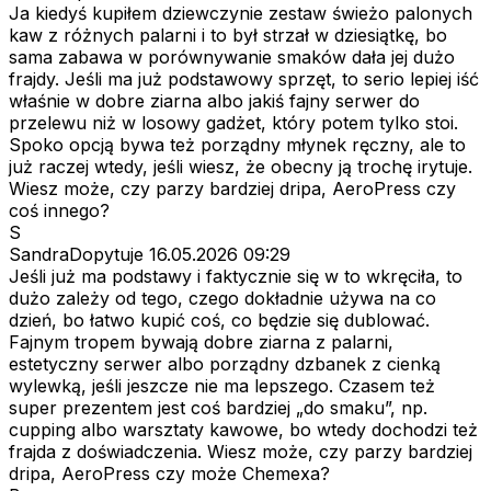
Ja kiedyś kupiłem dziewczynie zestaw świeżo palonych
kaw z różnych palarni i to był strzał w dziesiątkę, bo
sama zabawa w porównywanie smaków dała jej dużo
frajdy. Jeśli ma już podstawowy sprzęt, to serio lepiej iść
właśnie w dobre ziarna albo jakiś fajny serwer do
przelewu niż w losowy gadżet, który potem tylko stoi.
Spoko opcją bywa też porządny młynek ręczny, ale to
już raczej wtedy, jeśli wiesz, że obecny ją trochę irytuje.
Wiesz może, czy parzy bardziej dripa, AeroPress czy
coś innego?
S
SandraDopytuje
16.05.2026 09:29
Jeśli już ma podstawy i faktycznie się w to wkręciła, to
dużo zależy od tego, czego dokładnie używa na co
dzień, bo łatwo kupić coś, co będzie się dublować.
Fajnym tropem bywają dobre ziarna z palarni,
estetyczny serwer albo porządny dzbanek z cienką
wylewką, jeśli jeszcze nie ma lepszego. Czasem też
super prezentem jest coś bardziej „do smaku”, np.
cupping albo warsztaty kawowe, bo wtedy dochodzi też
frajda z doświadczenia. Wiesz może, czy parzy bardziej
dripa, AeroPress czy może Chemexa?