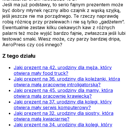
Jeśli ma już podstawy, to serio fajnym prezentem może
być dobry młynek ręczny albo czajnik z wąską szyjką,
jeśli jeszcze nie ma porządnego. Te rzeczy naprawdę
robią różnicę przy przelewach i nie są tylko „gadżetem”.
Ewentualnie zestaw kilku ciekawych kaw z różnych
palarni też może wyjść bardzo fajnie, zwłaszcza jeśli lubi
testować smaki. Wiesz może, czy parzy bardziej dripa,
AeroPress czy coś innego?
Z tego działu
Jaki prezent na 42. urodziny dla męża, który
otwiera mały food truck?
Jaki prezent na 36. urodziny dla koleżanki, która
otwiera małą pracownię introligatorską?
Jaki prezent na 45. urodziny dla mamy, która
otwiera małą pracownię krawiecką?
Jaki prezent na 37. urodziny dla kolegi, który
otwiera mały serwis komputerowy?
Jaki prezent na 32. urodziny dla siostry, która
otwiera małą kwiaciarnię?
Jaki prezent na 34. urodziny dla kolegi, który