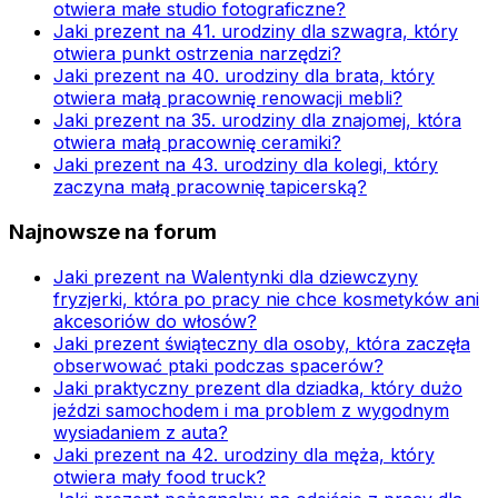
otwiera małe studio fotograficzne?
Jaki prezent na 41. urodziny dla szwagra, który
otwiera punkt ostrzenia narzędzi?
Jaki prezent na 40. urodziny dla brata, który
otwiera małą pracownię renowacji mebli?
Jaki prezent na 35. urodziny dla znajomej, która
otwiera małą pracownię ceramiki?
Jaki prezent na 43. urodziny dla kolegi, który
zaczyna małą pracownię tapicerską?
Najnowsze na forum
Jaki prezent na Walentynki dla dziewczyny
fryzjerki, która po pracy nie chce kosmetyków ani
akcesoriów do włosów?
Jaki prezent świąteczny dla osoby, która zaczęła
obserwować ptaki podczas spacerów?
Jaki praktyczny prezent dla dziadka, który dużo
jeździ samochodem i ma problem z wygodnym
wysiadaniem z auta?
Jaki prezent na 42. urodziny dla męża, który
otwiera mały food truck?