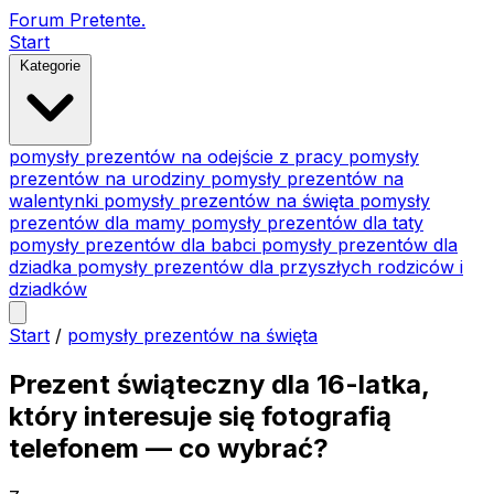
Forum Pretente
.
Start
Kategorie
pomysły prezentów na odejście z pracy
pomysły
prezentów na urodziny
pomysły prezentów na
walentynki
pomysły prezentów na święta
pomysły
prezentów dla mamy
pomysły prezentów dla taty
pomysły prezentów dla babci
pomysły prezentów dla
dziadka
pomysły prezentów dla przyszłych rodziców i
dziadków
Start
/
pomysły prezentów na święta
Prezent świąteczny dla 16-latka,
który interesuje się fotografią
telefonem — co wybrać?