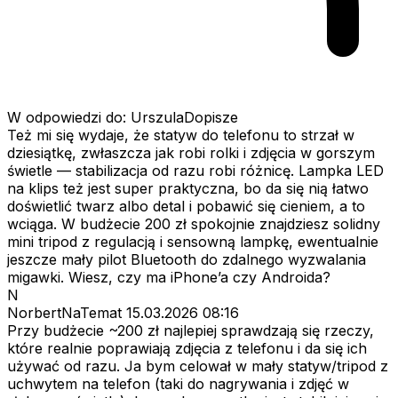
W odpowiedzi do: UrszulaDopisze
Też mi się wydaje, że statyw do telefonu to strzał w
dziesiątkę, zwłaszcza jak robi rolki i zdjęcia w gorszym
świetle — stabilizacja od razu robi różnicę. Lampka LED
na klips też jest super praktyczna, bo da się nią łatwo
doświetlić twarz albo detal i pobawić się cieniem, a to
wciąga. W budżecie 200 zł spokojnie znajdziesz solidny
mini tripod z regulacją i sensowną lampkę, ewentualnie
jeszcze mały pilot Bluetooth do zdalnego wyzwalania
migawki. Wiesz, czy ma iPhone’a czy Androida?
N
NorbertNaTemat
15.03.2026 08:16
Przy budżecie ~200 zł najlepiej sprawdzają się rzeczy,
które realnie poprawiają zdjęcia z telefonu i da się ich
używać od razu. Ja bym celował w mały statyw/tripod z
uchwytem na telefon (taki do nagrywania i zdjęć w