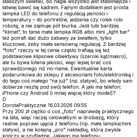
słabszym świetle), bo nagle wszystko jest stabilniejsze i
łatwiej bawić się kadrem. Fajnym dodatkiem jest prosta
lampka LED do telefonu z regulacją jasności i
temperatury – do portretów, jedzenia czy rolek robi
robotę, a nie zajmuje pół biurka. Jeśli lubi bardziej
“klimat”, to tania mała lampka RGB albo mini „light bar”
też potrafi dać dużo zabawy ze światłem, tylko
kluczowe, żeby miała sensowną regulację. Z bardziej
“foto” rzeczy w tej cenie często trafiają się też
podstawowe klipsowe obiektywy (szeroki kąt/makro),
ale tu bywa loteria jakości, więc lepiej brać coś
sprawdzonego niż no-name. Ewentualnie karta
podarunkowa do sklepu z akcesoriami foto/elektroniką i
do tego coś małego “na już” (np. statyw), bo wtedy sam
dobierze resztę pod swój telefon. A jaki ma telefon:
iPhone czy Android (i mniej więcej który model)?
D
DorotaPraktycznie
16.03.2026 09:55
Przy 200 zł ciężko o coś „foto” naprawdę praktycznego
na lata, więc raczej celowałbym w drobiazg, który
realnie poprawi ujęcia z telefonu (np. mała lampka/mini
statyw), a nie kolejną „pro” nakładkę, która zwykle
kończy w szufladzie. Jakiego ma telefonu