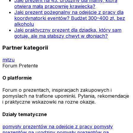
Jaki prezent na 45. urodziny dla mamy, która
otwiera małą pracownię krawiecką?
Jaki prezent pożegnalny na odejście z pracy dla
koordynatorki eventów? Budżet 300–400 zł, bez
alkoholu
Jaki praktyczny prezent dla dziadka, który sam
gotuje, ale ma słabszy chwyt w dłoniach?
Partner kategorii
mitzu
Forum Pretente
O platformie
Forum o prezentach, inspiracjach zakupowych i
pomyslach na trafione upominki. Pytania, rekomendacje
i praktyczne wskazowki na rozne okazje.
Działy tematyczne
pomysły prezentów na odejście z pracy
pomysły
prezentów na urodziny
pomysły prezentów na