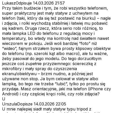
LukaszOdpisuje
14.03.2026 21:57
Przy takim budżecie i tym, że robi wszystko telefonem,
super praktyczny jest mały statyw z uchwytem na
telefon (taki, który da się też postawić na biurku) – nagle
i zdjęcia, i rolki wychodzą stabilniej i łatwiej mu pobawić
się kadrem. Druga rzecz, która serio robi różnicę, to
mała lampka LED do telefonu z regulacją mocy i
temperatury, bo wtedy ma kontrolę nad światłem nawet
wieczorem w pokoju. Jeśli woli bardziej “foto” niż
“wideo”, fajnym strzałem bywa prosty klipsowy obiektyw
do telefonu (np. szeroki kąt albo macro), ale tu ważne,
żeby pasował do jego modelu. Do tego dorzuciłbym
jeszcze coś zupełnie przyziemnego: ściereczkę z
mikrofibry i mały spray do czyszczenia
ekranu/obiektywu – brzmi nudno, a później jest
używane non stop. Ja bym celował w statyw albo
lampkę, bo tego nie trzeba “lubić”, tylko po prostu się
przydaje. Masz orientacyjnie, jaki ma telefon (iPhone czy
Android) i czy częściej kręci rolki, czy robi zdjęcia?
U
UrszulaDopisze
14.03.2026 22:05
U mnie najlepiej siadł mały statyw typu tripod z