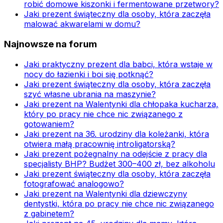
robić domowe kiszonki i fermentowane przetwory?
Jaki prezent świąteczny dla osoby, która zaczęła
malować akwarelami w domu?
Najnowsze na forum
Jaki praktyczny prezent dla babci, która wstaje w
nocy do łazienki i boi się potknąć?
Jaki prezent świąteczny dla osoby, która zaczęła
szyć własne ubrania na maszynie?
Jaki prezent na Walentynki dla chłopaka kucharza,
który po pracy nie chce nic związanego z
gotowaniem?
Jaki prezent na 36. urodziny dla koleżanki, która
otwiera małą pracownię introligatorską?
Jaki prezent pożegnalny na odejście z pracy dla
specjalisty BHP? Budżet 300–400 zł, bez alkoholu
Jaki prezent świąteczny dla osoby, która zaczęła
fotografować analogowo?
Jaki prezent na Walentynki dla dziewczyny
dentystki, która po pracy nie chce nic związanego
z gabinetem?