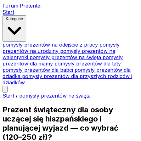
Forum Pretente
.
Start
Kategorie
pomysły prezentów na odejście z pracy
pomysły
prezentów na urodziny
pomysły prezentów na
walentynki
pomysły prezentów na święta
pomysły
prezentów dla mamy
pomysły prezentów dla taty
pomysły prezentów dla babci
pomysły prezentów dla
dziadka
pomysły prezentów dla przyszłych rodziców i
dziadków
Start
/
pomysły prezentów na święta
Prezent świąteczny dla osoby
uczącej się hiszpańskiego i
planującej wyjazd — co wybrać
(120–250 zł)?