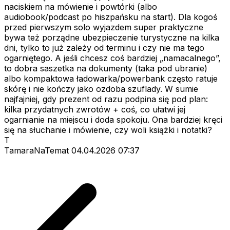
naciskiem na mówienie i powtórki (albo
audiobook/podcast po hiszpańsku na start). Dla kogoś
przed pierwszym solo wyjazdem super praktyczne
bywa też porządne ubezpieczenie turystyczne na kilka
dni, tylko to już zależy od terminu i czy nie ma tego
ogarniętego. A jeśli chcesz coś bardziej „namacalnego”,
to dobra saszetka na dokumenty (taka pod ubranie)
albo kompaktowa ładowarka/powerbank często ratuje
skórę i nie kończy jako ozdoba szuflady. W sumie
najfajniej, gdy prezent od razu podpina się pod plan:
kilka przydatnych zwrotów + coś, co ułatwi jej
ogarnianie na miejscu i doda spokoju. Ona bardziej kręci
się na słuchanie i mówienie, czy woli książki i notatki?
T
TamaraNaTemat
04.04.2026 07:37