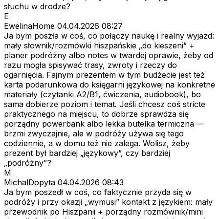
słuchu w drodze?
E
EwelinaHome
04.04.2026 08:27
Ja bym poszła w coś, co połączy naukę i realny wyjazd:
mały słownik/rozmówki hiszpańskie „do kieszeni” +
planer podróżny albo notes w twardej oprawie, żeby od
razu mogła spisywać trasy, zwroty i rzeczy do
ogarnięcia. Fajnym prezentem w tym budżecie jest też
karta podarunkowa do księgarni językowej na konkretne
materiały (czytanki A2/B1, ćwiczenia, audiobook), bo
sama dobierze poziom i temat. Jeśli chcesz coś stricte
praktycznego na miejscu, to dobrze sprawdza się
porządny powerbank albo lekka butelka termiczna —
brzmi zwyczajnie, ale w podróży używa się tego
codziennie, a w domu też nie zalega. Wolisz, żeby
prezent był bardziej „językowy”, czy bardziej
„podróżny”?
M
MichalDopyta
04.04.2026 08:43
Ja bym poszedł w coś, co faktycznie przyda się w
podróży i przy okazji „wymusi” kontakt z językiem: mały
przewodnik po Hiszpanii + porządny rozmównik/mini