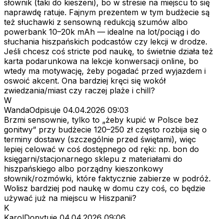
słownik (taki do kieszeni), bo w stresie na miejscu to się
naprawdę ratuje. Fajnym prezentem w tym budżecie są
też słuchawki z sensowną redukcją szumów albo
powerbank 10–20k mAh — idealne na lot/pociąg i do
słuchania hiszpańskich podcastów czy lekcji w drodze.
Jeśli chcesz coś stricte pod naukę, to świetnie działa też
karta podarunkowa na lekcje konwersacji online, bo
wtedy ma motywację, żeby pogadać przed wyjazdem i
oswoić akcent. Ona bardziej kręci się wokół
zwiedzania/miast czy raczej plaże i chill?
W
WandaOdpisuje
04.04.2026 09:03
Brzmi sensownie, tylko to „żeby kupić w Polsce bez
gonitwy” przy budżecie 120–250 zł często rozbija się o
terminy dostawy (szczególnie przed świętami), więc
lepiej celować w coś dostępnego od ręki: np. bon do
księgarni/stacjonarnego sklepu z materiałami do
hiszpańskiego albo porządny kieszonkowy
słownik/rozmówki, które faktycznie zabierze w podróż.
Wolisz bardziej pod naukę w domu czy coś, co będzie
używać już na miejscu w Hiszpanii?
K
KarolDopytuje
04.04.2026 09:06