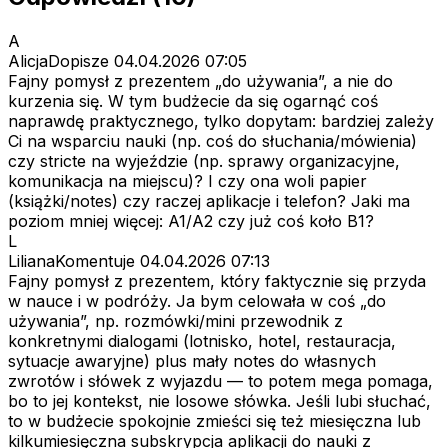
A
AlicjaDopisze
04.04.2026 07:05
Fajny pomysł z prezentem „do używania”, a nie do
kurzenia się. W tym budżecie da się ogarnąć coś
naprawdę praktycznego, tylko dopytam: bardziej zależy
Ci na wsparciu nauki (np. coś do słuchania/mówienia)
czy stricte na wyjeździe (np. sprawy organizacyjne,
komunikacja na miejscu)? I czy ona woli papier
(książki/notes) czy raczej aplikacje i telefon? Jaki ma
poziom mniej więcej: A1/A2 czy już coś koło B1?
L
LilianaKomentuje
04.04.2026 07:13
Fajny pomysł z prezentem, który faktycznie się przyda
w nauce i w podróży. Ja bym celowała w coś „do
używania”, np. rozmówki/mini przewodnik z
konkretnymi dialogami (lotnisko, hotel, restauracja,
sytuacje awaryjne) plus mały notes do własnych
zwrotów i słówek z wyjazdu — to potem mega pomaga,
bo to jej kontekst, nie losowe słówka. Jeśli lubi słuchać,
to w budżecie spokojnie zmieści się też miesięczna lub
kilkumiesięczna subskrypcja aplikacji do nauki z