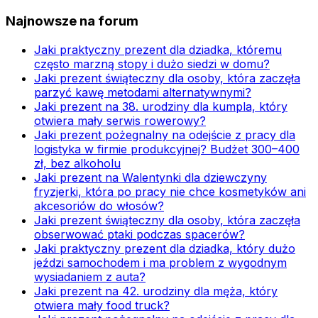
Najnowsze na forum
Jaki praktyczny prezent dla dziadka, któremu
często marzną stopy i dużo siedzi w domu?
Jaki prezent świąteczny dla osoby, która zaczęła
parzyć kawę metodami alternatywnymi?
Jaki prezent na 38. urodziny dla kumpla, który
otwiera mały serwis rowerowy?
Jaki prezent pożegnalny na odejście z pracy dla
logistyka w firmie produkcyjnej? Budżet 300–400
zł, bez alkoholu
Jaki prezent na Walentynki dla dziewczyny
fryzjerki, która po pracy nie chce kosmetyków ani
akcesoriów do włosów?
Jaki prezent świąteczny dla osoby, która zaczęła
obserwować ptaki podczas spacerów?
Jaki praktyczny prezent dla dziadka, który dużo
jeździ samochodem i ma problem z wygodnym
wysiadaniem z auta?
Jaki prezent na 42. urodziny dla męża, który
otwiera mały food truck?