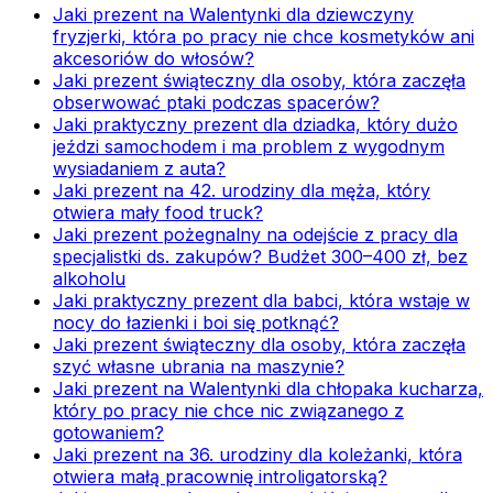
Jaki prezent na Walentynki dla dziewczyny
fryzjerki, która po pracy nie chce kosmetyków ani
akcesoriów do włosów?
Jaki prezent świąteczny dla osoby, która zaczęła
obserwować ptaki podczas spacerów?
Jaki praktyczny prezent dla dziadka, który dużo
jeździ samochodem i ma problem z wygodnym
wysiadaniem z auta?
Jaki prezent na 42. urodziny dla męża, który
otwiera mały food truck?
Jaki prezent pożegnalny na odejście z pracy dla
specjalistki ds. zakupów? Budżet 300–400 zł, bez
alkoholu
Jaki praktyczny prezent dla babci, która wstaje w
nocy do łazienki i boi się potknąć?
Jaki prezent świąteczny dla osoby, która zaczęła
szyć własne ubrania na maszynie?
Jaki prezent na Walentynki dla chłopaka kucharza,
który po pracy nie chce nic związanego z
gotowaniem?
Jaki prezent na 36. urodziny dla koleżanki, która
otwiera małą pracownię introligatorską?