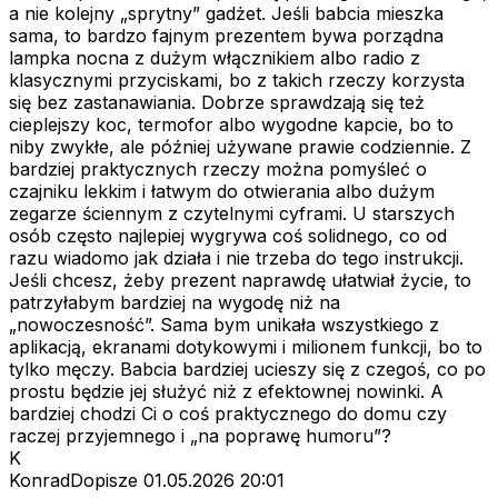
a nie kolejny „sprytny” gadżet. Jeśli babcia mieszka
sama, to bardzo fajnym prezentem bywa porządna
lampka nocna z dużym włącznikiem albo radio z
klasycznymi przyciskami, bo z takich rzeczy korzysta
się bez zastanawiania. Dobrze sprawdzają się też
cieplejszy koc, termofor albo wygodne kapcie, bo to
niby zwykłe, ale później używane prawie codziennie. Z
bardziej praktycznych rzeczy można pomyśleć o
czajniku lekkim i łatwym do otwierania albo dużym
zegarze ściennym z czytelnymi cyframi. U starszych
osób często najlepiej wygrywa coś solidnego, co od
razu wiadomo jak działa i nie trzeba do tego instrukcji.
Jeśli chcesz, żeby prezent naprawdę ułatwiał życie, to
patrzyłabym bardziej na wygodę niż na
„nowoczesność”. Sama bym unikała wszystkiego z
aplikacją, ekranami dotykowymi i milionem funkcji, bo to
tylko męczy. Babcia bardziej ucieszy się z czegoś, co po
prostu będzie jej służyć niż z efektownej nowinki. A
bardziej chodzi Ci o coś praktycznego do domu czy
raczej przyjemnego i „na poprawę humoru”?
K
KonradDopisze
01.05.2026 20:01