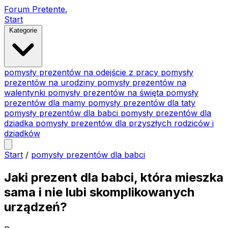
Forum Pretente
.
Start
Kategorie
pomysły prezentów na odejście z pracy
pomysły
prezentów na urodziny
pomysły prezentów na
walentynki
pomysły prezentów na święta
pomysły
prezentów dla mamy
pomysły prezentów dla taty
pomysły prezentów dla babci
pomysły prezentów dla
dziadka
pomysły prezentów dla przyszłych rodziców i
dziadków
Start
/
pomysły prezentów dla babci
Jaki prezent dla babci, która mieszka
sama i nie lubi skomplikowanych
urządzeń?