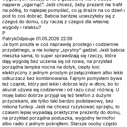
najpierw „ogarnąć”. Jeśli chcesz, żeby prezent nie trafił
na półkę, to najlepiej pomyśleć, co ją drażni na co dzień i
pod to coś dobrać. Babcia bardziej ucieszyłaby się z
czegoś do domu, czy raczej z czegoś dla własnej
wygody i relaksu?
P
PatrykOdpisuje
01.05.2026 22:39
Ja bym poszła w coś naprawdę prostego i codziennie
przydatnego, a nie kolejny „sprytny” gadżet. Jeśli babcia
mieszka sama, to super sprawdzają się rzeczy, które
dają wygodę bez uczenia się od nowa, na przykład
porządna lampka nocna na dotyk, ciepły koc
elektryczny z jednym prostym przełącznikiem albo lekki
odkurzacz bez kombinowania. Fajnym pomysłem bywa
też czajnik, który jest lekki i dobrze leży w dłoni, bo to
akurat używa się codziennie i od razu czuć różnicę. U
mojej babci dobrze przyjął się też telefon z dużymi
przyciskami, ale tylko taki bardzo podstawowy, bez
miliona funkcji. Jeśli nie chcesz ryzykować sprzętu, to
czasem lepiej wypadają praktyczne prezenty do domu,
na przykład porządna poduszka, wygodny termofor
albo radio z jednym pokrętłem. Starsze osoby często