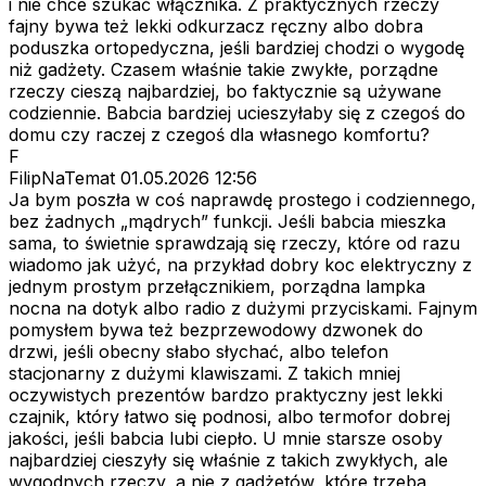
i nie chce szukać włącznika. Z praktycznych rzeczy
fajny bywa też lekki odkurzacz ręczny albo dobra
poduszka ortopedyczna, jeśli bardziej chodzi o wygodę
niż gadżety. Czasem właśnie takie zwykłe, porządne
rzeczy cieszą najbardziej, bo faktycznie są używane
codziennie. Babcia bardziej ucieszyłaby się z czegoś do
domu czy raczej z czegoś dla własnego komfortu?
F
FilipNaTemat
01.05.2026 12:56
Ja bym poszła w coś naprawdę prostego i codziennego,
bez żadnych „mądrych” funkcji. Jeśli babcia mieszka
sama, to świetnie sprawdzają się rzeczy, które od razu
wiadomo jak użyć, na przykład dobry koc elektryczny z
jednym prostym przełącznikiem, porządna lampka
nocna na dotyk albo radio z dużymi przyciskami. Fajnym
pomysłem bywa też bezprzewodowy dzwonek do
drzwi, jeśli obecny słabo słychać, albo telefon
stacjonarny z dużymi klawiszami. Z takich mniej
oczywistych prezentów bardzo praktyczny jest lekki
czajnik, który łatwo się podnosi, albo termofor dobrej
jakości, jeśli babcia lubi ciepło. U mnie starsze osoby
najbardziej cieszyły się właśnie z takich zwykłych, ale
wygodnych rzeczy, a nie z gadżetów, które trzeba