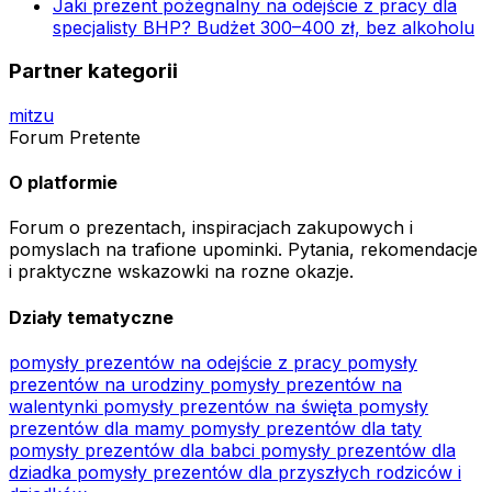
Jaki prezent pożegnalny na odejście z pracy dla
specjalisty BHP? Budżet 300–400 zł, bez alkoholu
Partner kategorii
mitzu
Forum Pretente
O platformie
Forum o prezentach, inspiracjach zakupowych i
pomyslach na trafione upominki. Pytania, rekomendacje
i praktyczne wskazowki na rozne okazje.
Działy tematyczne
pomysły prezentów na odejście z pracy
pomysły
prezentów na urodziny
pomysły prezentów na
walentynki
pomysły prezentów na święta
pomysły
prezentów dla mamy
pomysły prezentów dla taty
pomysły prezentów dla babci
pomysły prezentów dla
dziadka
pomysły prezentów dla przyszłych rodziców i