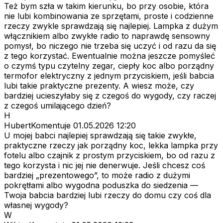
Też bym szła w takim kierunku, bo przy osobie, która
nie lubi kombinowania ze sprzętami, proste i codzienne
rzeczy zwykle sprawdzają się najlepiej. Lampka z dużym
włącznikiem albo zwykłe radio to naprawdę sensowny
pomysł, bo niczego nie trzeba się uczyć i od razu da się
z tego korzystać. Ewentualnie można jeszcze pomyśleć
o czymś typu czytelny zegar, ciepły koc albo porządny
termofor elektryczny z jednym przyciskiem, jeśli babcia
lubi takie praktyczne prezenty. A wiesz może, czy
bardziej ucieszyłaby się z czegoś do wygody, czy raczej
z czegoś umilającego dzień?
H
HubertKomentuje
01.05.2026 12:20
U mojej babci najlepiej sprawdzają się takie zwykłe,
praktyczne rzeczy jak porządny koc, lekka lampka przy
fotelu albo czajnik z prostym przyciskiem, bo od razu z
tego korzysta i nic jej nie denerwuje. Jeśli chcesz coś
bardziej „prezentowego”, to może radio z dużymi
pokrętłami albo wygodna poduszka do siedzenia —
Twoja babcia bardziej lubi rzeczy do domu czy coś dla
własnej wygody?
W