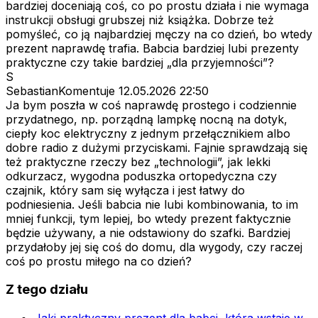
bardziej doceniają coś, co po prostu działa i nie wymaga
instrukcji obsługi grubszej niż książka. Dobrze też
pomyśleć, co ją najbardziej męczy na co dzień, bo wtedy
prezent naprawdę trafia. Babcia bardziej lubi prezenty
praktyczne czy takie bardziej „dla przyjemności”?
S
SebastianKomentuje
12.05.2026 22:50
Ja bym poszła w coś naprawdę prostego i codziennie
przydatnego, np. porządną lampkę nocną na dotyk,
ciepły koc elektryczny z jednym przełącznikiem albo
dobre radio z dużymi przyciskami. Fajnie sprawdzają się
też praktyczne rzeczy bez „technologii”, jak lekki
odkurzacz, wygodna poduszka ortopedyczna czy
czajnik, który sam się wyłącza i jest łatwy do
podniesienia. Jeśli babcia nie lubi kombinowania, to im
mniej funkcji, tym lepiej, bo wtedy prezent faktycznie
będzie używany, a nie odstawiony do szafki. Bardziej
przydałoby jej się coś do domu, dla wygody, czy raczej
coś po prostu miłego na co dzień?
Z tego działu