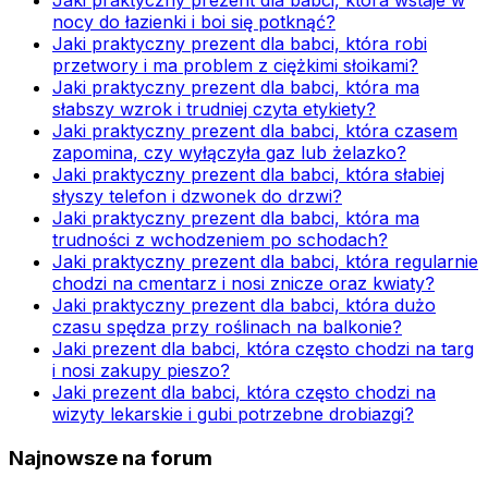
Jaki praktyczny prezent dla babci, która wstaje w
nocy do łazienki i boi się potknąć?
Jaki praktyczny prezent dla babci, która robi
przetwory i ma problem z ciężkimi słoikami?
Jaki praktyczny prezent dla babci, która ma
słabszy wzrok i trudniej czyta etykiety?
Jaki praktyczny prezent dla babci, która czasem
zapomina, czy wyłączyła gaz lub żelazko?
Jaki praktyczny prezent dla babci, która słabiej
słyszy telefon i dzwonek do drzwi?
Jaki praktyczny prezent dla babci, która ma
trudności z wchodzeniem po schodach?
Jaki praktyczny prezent dla babci, która regularnie
chodzi na cmentarz i nosi znicze oraz kwiaty?
Jaki praktyczny prezent dla babci, która dużo
czasu spędza przy roślinach na balkonie?
Jaki prezent dla babci, która często chodzi na targ
i nosi zakupy pieszo?
Jaki prezent dla babci, która często chodzi na
wizyty lekarskie i gubi potrzebne drobiazgi?
Najnowsze na forum