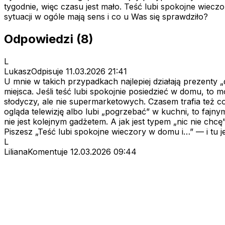
tygodnie, więc czasu jest mało. Teść lubi spokojne wiecz
sytuacji w ogóle mają sens i co u Was się sprawdziło?
Odpowiedzi (8)
L
LukaszOdpisuje
11.03.2026 21:41
U mnie w takich przypadkach najlepiej działają prezenty 
miejsca. Jeśli teść lubi spokojnie posiedzieć w domu, to
słodyczy, ale nie supermarketowych. Czasem trafia też co
ogląda telewizję albo lubi „pogrzebać” w kuchni, to faj
nie jest kolejnym gadżetem. A jak jest typem „nic nie chcę”
Piszesz „Teść lubi spokojne wieczory w domu i…” — i tu je
L
LilianaKomentuje
12.03.2026 09:44