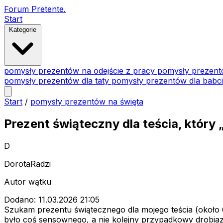
Forum Pretente
.
Start
Kategorie
pomysły prezentów na odejście z pracy
pomysły prezent
pomysły prezentów dla taty
pomysły prezentów dla babc
Start
/
pomysły prezentów na święta
Prezent świąteczny dla teścia, który
D
DorotaRadzi
Autor wątku
Dodano: 11.03.2026 21:05
Szukam prezentu świątecznego dla mojego teścia (około 6
było coś sensownego, a nie kolejny przypadkowy drobiazg