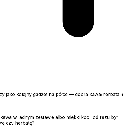
ńczy jako kolejny gadżet na półce — dobra kawa/herbata +
a/kawa w ładnym zestawie albo miękki koc i od razu był
awę czy herbatę?