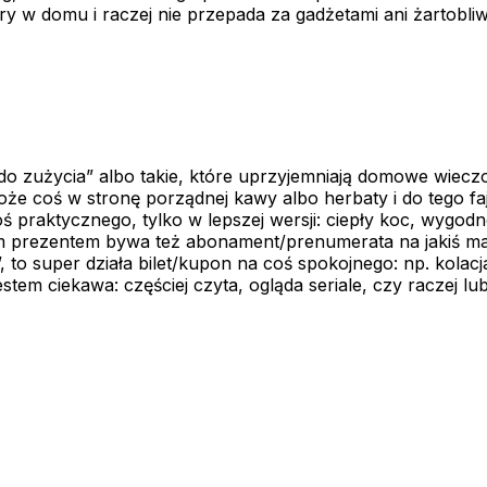
ory w domu i raczej nie przepada za gadżetami ani żartobli
„do zużycia” albo takie, które uprzyjemniają domowe wieczor
 może coś w stronę porządnej kawy albo herbaty i do tego 
ś praktycznego, tylko w lepszej wersji: ciepły koc, wygodn
nym prezentem bywa też abonament/prenumerata na jakiś ma
, to super działa bilet/kupon na coś spokojnego: np. kolacja
stem ciekawa: częściej czyta, ogląda seriale, czy raczej l