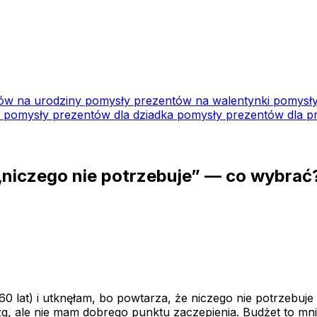
ów na urodziny
pomysły prezentów na walentynki
pomysły
i
pomysły prezentów dla dziadka
pomysły prezentów dla pr
 „niczego nie potrzebuje” — co wybrać
0 lat) i utknęłam, bo powtarza, że niczego nie potrzebuje
, ale nie mam dobrego punktu zaczepienia. Budżet to mniej