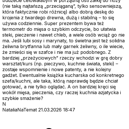
budżecie celowałabym w porządną ostrzałkę do noży
(nie taką najtańszą „przeciąganą”, tylko sensowniejszą,
która faktycznie robi różnicę) albo dobrą deskę do
krojenia z twardego drewna, dużą i stabilną – to się
używa codziennie. Super prezentem bywa też
termometr do mięsa o szybkim odczycie, bo ułatwia
steki, pieczenie i nawet chleb, a wiele osób wciąż go nie
ma. Jeśli lubi sosy i marynaty, to świetna jest też solidna
żeliwna brytfanna lub mały garnek żeliwny, o ile wiecie,
że zmieści się w szafce i nie ma już podobnego. Z
bardziej „przeżyciowych” rzeczy wchodzi w grę dobry
warsztat/kurs (np. pieczywo, kuchnie świata, steki) –
zostaje wspomnienie i nowe patenty, a nie kolejny
gadżet. Ewentualnie książka kucharska od konkretnego
szefa/kuchni, ale taka, którą naprawdę będzie chciał
gotować, a nie tylko oglądać. A on bardziej kręci się
wokół mięsa, pieczenia, czy raczej kuchnia azjatycka i
szybkie smażenie?
N
NataliaNaTemat
21.03.2026 18:47