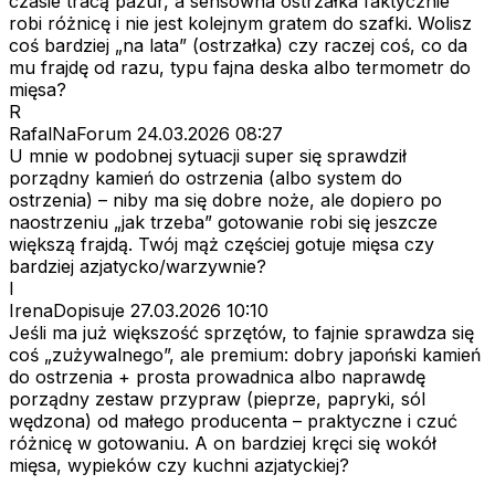
czasie tracą pazur, a sensowna ostrzałka faktycznie
robi różnicę i nie jest kolejnym gratem do szafki. Wolisz
coś bardziej „na lata” (ostrzałka) czy raczej coś, co da
mu frajdę od razu, typu fajna deska albo termometr do
mięsa?
R
RafalNaForum
24.03.2026 08:27
U mnie w podobnej sytuacji super się sprawdził
porządny kamień do ostrzenia (albo system do
ostrzenia) – niby ma się dobre noże, ale dopiero po
naostrzeniu „jak trzeba” gotowanie robi się jeszcze
większą frajdą. Twój mąż częściej gotuje mięsa czy
bardziej azjatycko/warzywnie?
I
IrenaDopisuje
27.03.2026 10:10
Jeśli ma już większość sprzętów, to fajnie sprawdza się
coś „zużywalnego”, ale premium: dobry japoński kamień
do ostrzenia + prosta prowadnica albo naprawdę
porządny zestaw przypraw (pieprze, papryki, sól
wędzona) od małego producenta – praktyczne i czuć
różnicę w gotowaniu. A on bardziej kręci się wokół
mięsa, wypieków czy kuchni azjatyckiej?