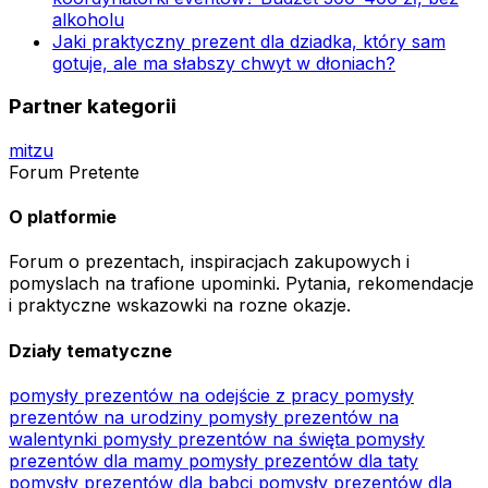
alkoholu
Jaki praktyczny prezent dla dziadka, który sam
gotuje, ale ma słabszy chwyt w dłoniach?
Partner kategorii
mitzu
Forum Pretente
O platformie
Forum o prezentach, inspiracjach zakupowych i
pomyslach na trafione upominki. Pytania, rekomendacje
i praktyczne wskazowki na rozne okazje.
Działy tematyczne
pomysły prezentów na odejście z pracy
pomysły
prezentów na urodziny
pomysły prezentów na
walentynki
pomysły prezentów na święta
pomysły
prezentów dla mamy
pomysły prezentów dla taty
pomysły prezentów dla babci
pomysły prezentów dla