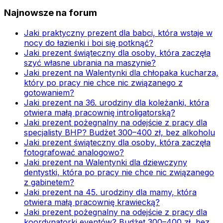
Najnowsze na forum
Jaki praktyczny prezent dla babci, która wstaje w
nocy do łazienki i boi się potknąć?
Jaki prezent świąteczny dla osoby, która zaczęła
szyć własne ubrania na maszynie?
Jaki prezent na Walentynki dla chłopaka kucharza,
który po pracy nie chce nic związanego z
gotowaniem?
Jaki prezent na 36. urodziny dla koleżanki, która
otwiera małą pracownię introligatorską?
Jaki prezent pożegnalny na odejście z pracy dla
specjalisty BHP? Budżet 300–400 zł, bez alkoholu
Jaki prezent świąteczny dla osoby, która zaczęła
fotografować analogowo?
Jaki prezent na Walentynki dla dziewczyny
dentystki, która po pracy nie chce nic związanego
z gabinetem?
Jaki prezent na 45. urodziny dla mamy, która
otwiera małą pracownię krawiecką?
Jaki prezent pożegnalny na odejście z pracy dla
koordynatorki eventów? Budżet 300–400 zł, bez