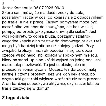
J
JoasiaKomentuje
06.07.2026 09:10
Skoro sam mówi, że ma dość rzeczy do auta,
poszłabym raczej w coś, co kojarzy się z odpoczynkiem
po trasie, a nie z pracą. Fajnym pomysłem może być
masaż albo voucher do sauny/spa, ale bez wielkiej
pompy, po prostu jako „masz chwilę dla siebie”. Jeśli
woli konkrety, to dobra bluza, porządny szlafrok,
wygodne kapcie albo zestaw do domowego relaksu też
mogą być bardziej trafione niż kolejny gadżet. Przy
związku krótszym niż rok podoba mi się też opcja
czegoś wspólnego, np. kolacja w spokojnym miejscu,
bilety na stand-up albo krótki wyjazd na jedną noc, jeśli
macie taką możliwość. To jest osobiste, ale nie
przesadnie romantyczne. Możesz też dorzucić małą
kartkę z czymś prostym, bez wielkich deklaracji, bo
często taki gest robi większe wrażenie niż sam prezent.
A on bardziej odpoczywa aktywnie, czy raczej lubi po
trasie zaszyć się w domu?
Z tego działu