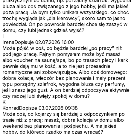
praktycznym do domu, np. porządny szlafrok, wygodna
bluza albo coś związanego z jego hobby, jeśli ma jakieś
poza pracą. Ja bym tylko unikała wszystkiego, co choć
trochę wygląda jak „dla kierowcy”, skoro sam to jasno
powiedział. On po powrocie bardziej chce się zaszyć w
domu, czy lubi jednak gdzieś wyjść?
I
IrenaDopisuje
02.07.2026 16:00
Może pójść w coś, co będzie bardziej „po pracy” niż
pod jego pracę. Fajnym pomysłem może być masaż
albo voucher na saunę/spa, bo po trasach plecy i kark
pewnie dają mu w kość, a to nie jest przesadnie
romantyczne ani zobowiązujące. Albo coś domowego:
dobra kolacja, wieczór bez planowania i mały prezent
typu porządny szlafrok, wygodna bluza czy perfumy,
jeśli znasz jego gust. A on bardziej odpoczywa aktywnie
czy raczej lubi święty spokój w domu?
K
KonradDopisze
03.07.2026 09:38
Może coś, co kojarzy się bardziej z odpoczynkiem po
trasie niż z pracą: masaż, dobra kolacja w domu albo
weekend bez planowania i pośpiechu. A ma jakieś
hobby, do którego rzadko ma czas wracać?