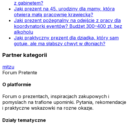
z gabinetem?
Jaki prezent na 45. urodziny dla mamy, która
otwiera małą pracownię krawiecką?
Jaki prezent pożegnalny na odejście z pracy dla
koordynatorki eventów? Budżet 300–400 zł, bez
alkoholu
Jaki praktyczny prezent dla dziadka, który sam
gotuje, ale ma słabszy chwyt w dłoniach?
Partner kategorii
mitzu
Forum Pretente
O platformie
Forum o prezentach, inspiracjach zakupowych i
pomyslach na trafione upominki. Pytania, rekomendacje
i praktyczne wskazowki na rozne okazje.
Działy tematyczne