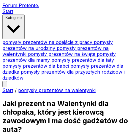
Forum Pretente
.
Start
Kategorie
pomysły prezentów na odejście z pracy
pomysły
prezentów na urodziny
pomysły prezentów na
walentynki
pomysły prezentów na święta
pomysły
prezentów dla mamy
pomysły prezentów dla taty
pomysły prezentów dla babci
pomysły prezentów dla
dziadka
pomysły prezentów dla przyszłych rodziców i
dziadków
Start
/
pomysły prezentów na walentynki
Jaki prezent na Walentynki dla
chłopaka, który jest kierowcą
zawodowym i ma dość gadżetów do
auta?