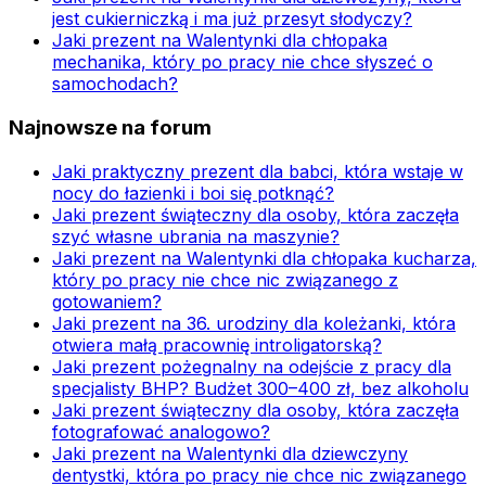
jest cukierniczką i ma już przesyt słodyczy?
Jaki prezent na Walentynki dla chłopaka
mechanika, który po pracy nie chce słyszeć o
samochodach?
Najnowsze na forum
Jaki praktyczny prezent dla babci, która wstaje w
nocy do łazienki i boi się potknąć?
Jaki prezent świąteczny dla osoby, która zaczęła
szyć własne ubrania na maszynie?
Jaki prezent na Walentynki dla chłopaka kucharza,
który po pracy nie chce nic związanego z
gotowaniem?
Jaki prezent na 36. urodziny dla koleżanki, która
otwiera małą pracownię introligatorską?
Jaki prezent pożegnalny na odejście z pracy dla
specjalisty BHP? Budżet 300–400 zł, bez alkoholu
Jaki prezent świąteczny dla osoby, która zaczęła
fotografować analogowo?
Jaki prezent na Walentynki dla dziewczyny
dentystki, która po pracy nie chce nic związanego