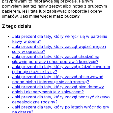
przyprawami to naprawdę się przydaje. Fajnym
pomysłem jest też ładny zeszyt albo notes z grubszym
papierem, jeśli tata lubi zapisywać proporcje i oceny
smaków. Jaki mniej więcej masz budżet?
Z tego działu
Jaki prezent dla taty, który wkręcił się w parzenie
kawy w domu?
Jaki prezent dla taty, który zaczął wędzić mięso i
sery w ogrodzie?
Jaki prezent dla taty, który zaczął chodzić na
siłownię po pracy i chce poprawić kondycję?
Jaki prezent dla taty, który zaczął jeździć rowerem
i planuje dłuższe trasy?
Jaki prezent dla taty, który zaczął obserwować
nocne niebo i interesuje się astronomią?
Jaki prezent dla taty, który zaczął piec domowy
chleb i eksperymentuje z zakwasem?
Jaki prezent dla taty, który zaczął tworzyć drzewo
genealogiczne rodziny?
Jaki prezent dla taty, który po latach wrócił do gry
na gitarze?