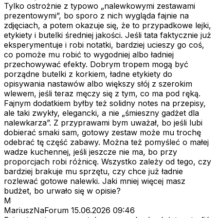
Tylko ostrożnie z typowo „nalewkowymi zestawami
prezentowymi”, bo sporo z nich wygląda fajnie na
zdjęciach, a potem okazuje się, że to przypadkowe lejki,
etykiety i butelki średniej jakości. Jeśli tata faktycznie już
eksperymentuje i robi notatki, bardziej ucieszy go coś,
co pomoże mu robić to wygodniej albo ładniej
przechowywać efekty. Dobrym tropem mogą być
porządne butelki z korkiem, ładne etykiety do
opisywania nastawów albo większy słój z szerokim
wlewem, jeśli teraz męczy się z tym, co ma pod ręką.
Fajnym dodatkiem byłby też solidny notes na przepisy,
ale taki zwykły, elegancki, a nie „śmieszny gadżet dla
nalewkarza”. Z przyprawami bym uważał, bo jeśli lubi
dobierać smaki sam, gotowy zestaw może mu trochę
odebrać tę część zabawy. Można też pomyśleć o małej
wadze kuchennej, jeśli jeszcze nie ma, bo przy
proporcjach robi różnicę. Wszystko zależy od tego, czy
bardziej brakuje mu sprzętu, czy chce już ładnie
rozlewać gotowe nalewki. Jaki mniej więcej masz
budżet, bo urwało się w opisie?
M
MariuszNaForum
15.06.2026 09:46