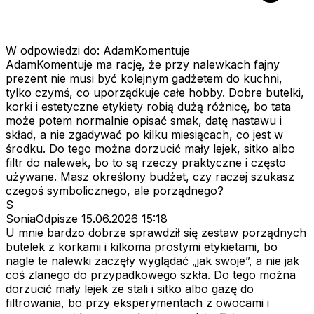
W odpowiedzi do: AdamKomentuje
AdamKomentuje ma rację, że przy nalewkach fajny
prezent nie musi być kolejnym gadżetem do kuchni,
tylko czymś, co uporządkuje całe hobby. Dobre butelki,
korki i estetyczne etykiety robią dużą różnicę, bo tata
może potem normalnie opisać smak, datę nastawu i
skład, a nie zgadywać po kilku miesiącach, co jest w
środku. Do tego można dorzucić mały lejek, sitko albo
filtr do nalewek, bo to są rzeczy praktyczne i często
używane. Masz określony budżet, czy raczej szukasz
czegoś symbolicznego, ale porządnego?
S
SoniaOdpisze
15.06.2026 15:18
U mnie bardzo dobrze sprawdził się zestaw porządnych
butelek z korkami i kilkoma prostymi etykietami, bo
nagle te nalewki zaczęły wyglądać „jak swoje”, a nie jak
coś zlanego do przypadkowego szkła. Do tego można
dorzucić mały lejek ze stali i sitko albo gazę do
filtrowania, bo przy eksperymentach z owocami i