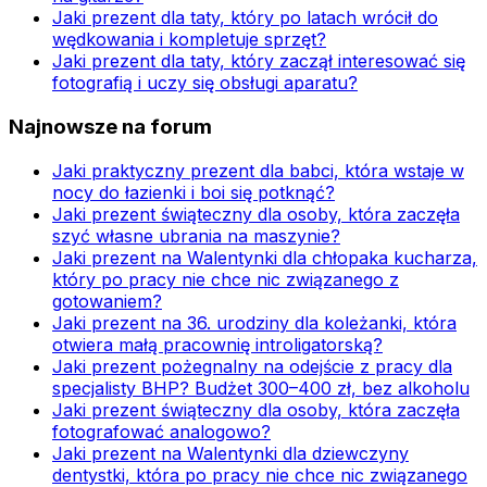
Jaki prezent dla taty, który po latach wrócił do
wędkowania i kompletuje sprzęt?
Jaki prezent dla taty, który zaczął interesować się
fotografią i uczy się obsługi aparatu?
Najnowsze na forum
Jaki praktyczny prezent dla babci, która wstaje w
nocy do łazienki i boi się potknąć?
Jaki prezent świąteczny dla osoby, która zaczęła
szyć własne ubrania na maszynie?
Jaki prezent na Walentynki dla chłopaka kucharza,
który po pracy nie chce nic związanego z
gotowaniem?
Jaki prezent na 36. urodziny dla koleżanki, która
otwiera małą pracownię introligatorską?
Jaki prezent pożegnalny na odejście z pracy dla
specjalisty BHP? Budżet 300–400 zł, bez alkoholu
Jaki prezent świąteczny dla osoby, która zaczęła
fotografować analogowo?
Jaki prezent na Walentynki dla dziewczyny
dentystki, która po pracy nie chce nic związanego