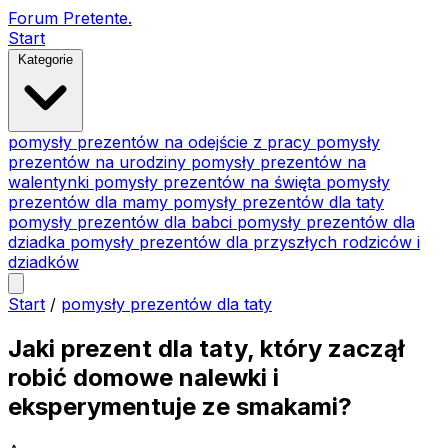
Forum Pretente
.
Start
Kategorie
pomysły prezentów na odejście z pracy
pomysły
prezentów na urodziny
pomysły prezentów na
walentynki
pomysły prezentów na święta
pomysły
prezentów dla mamy
pomysły prezentów dla taty
pomysły prezentów dla babci
pomysły prezentów dla
dziadka
pomysły prezentów dla przyszłych rodziców i
dziadków
Start
/
pomysły prezentów dla taty
Jaki prezent dla taty, który zaczął
robić domowe nalewki i
eksperymentuje ze smakami?