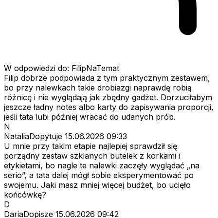
W odpowiedzi do: FilipNaTemat
Filip dobrze podpowiada z tym praktycznym zestawem,
bo przy nalewkach takie drobiazgi naprawdę robią
różnicę i nie wyglądają jak zbędny gadżet. Dorzuciłabym
jeszcze ładny notes albo karty do zapisywania proporcji,
jeśli tata lubi później wracać do udanych prób.
N
NataliaDopytuje
15.06.2026 09:33
U mnie przy takim etapie najlepiej sprawdził się
porządny zestaw szklanych butelek z korkami i
etykietami, bo nagle te nalewki zaczęły wyglądać „na
serio”, a tata dalej mógł sobie eksperymentować po
swojemu. Jaki masz mniej więcej budżet, bo ucięło
końcówkę?
D
DariaDopisze
15.06.2026 09:42