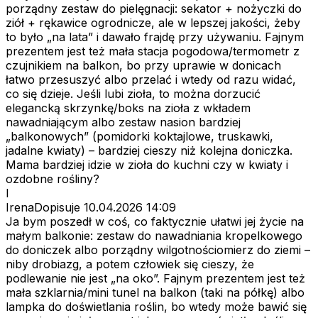
porządny zestaw do pielęgnacji: sekator + nożyczki do
ziół + rękawice ogrodnicze, ale w lepszej jakości, żeby
to było „na lata” i dawało frajdę przy używaniu. Fajnym
prezentem jest też mała stacja pogodowa/termometr z
czujnikiem na balkon, bo przy uprawie w donicach
łatwo przesuszyć albo przelać i wtedy od razu widać,
co się dzieje. Jeśli lubi zioła, to można dorzucić
elegancką skrzynkę/boks na zioła z wkładem
nawadniającym albo zestaw nasion bardziej
„balkonowych” (pomidorki koktajlowe, truskawki,
jadalne kwiaty) – bardziej cieszy niż kolejna doniczka.
Mama bardziej idzie w zioła do kuchni czy w kwiaty i
ozdobne rośliny?
I
IrenaDopisuje
10.04.2026 14:09
Ja bym poszedł w coś, co faktycznie ułatwi jej życie na
małym balkonie: zestaw do nawadniania kropelkowego
do doniczek albo porządny wilgotnościomierz do ziemi –
niby drobiazg, a potem człowiek się cieszy, że
podlewanie nie jest „na oko”. Fajnym prezentem jest też
mała szklarnia/mini tunel na balkon (taki na półkę) albo
lampka do doświetlania roślin, bo wtedy może bawić się