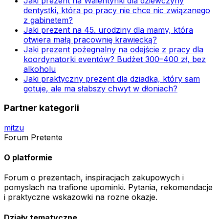
Jaki prezent na Walentynki dla dziewczyny
dentystki, która po pracy nie chce nic związanego
z gabinetem?
Jaki prezent na 45. urodziny dla mamy, która
otwiera małą pracownię krawiecką?
Jaki prezent pożegnalny na odejście z pracy dla
koordynatorki eventów? Budżet 300–400 zł, bez
alkoholu
Jaki praktyczny prezent dla dziadka, który sam
gotuje, ale ma słabszy chwyt w dłoniach?
Partner kategorii
mitzu
Forum Pretente
O platformie
Forum o prezentach, inspiracjach zakupowych i
pomyslach na trafione upominki. Pytania, rekomendacje
i praktyczne wskazowki na rozne okazje.
Działy tematyczne