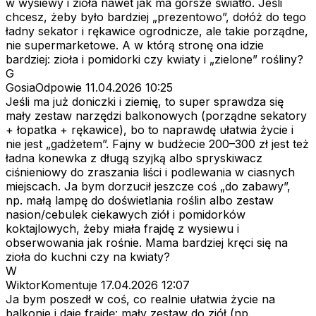
w wysiewy i zioła nawet jak ma gorsze światło. Jeśli
chcesz, żeby było bardziej „prezentowo”, dołóż do tego
ładny sekator i rękawice ogrodnicze, ale takie porządne,
nie supermarketowe. A w którą stronę ona idzie
bardziej: zioła i pomidorki czy kwiaty i „zielone” rośliny?
G
GosiaOdpowie
11.04.2026 10:25
Jeśli ma już doniczki i ziemię, to super sprawdza się
mały zestaw narzędzi balkonowych (porządne sekatory
+ łopatka + rękawice), bo to naprawdę ułatwia życie i
nie jest „gadżetem”. Fajny w budżecie 200–300 zł jest też
ładna konewka z długą szyjką albo spryskiwacz
ciśnieniowy do zraszania liści i podlewania w ciasnych
miejscach. Ja bym dorzucił jeszcze coś „do zabawy”,
np. małą lampę do doświetlania roślin albo zestaw
nasion/cebulek ciekawych ziół i pomidorków
koktajlowych, żeby miała frajdę z wysiewu i
obserwowania jak rośnie. Mama bardziej kręci się na
zioła do kuchni czy na kwiaty?
W
WiktorKomentuje
17.04.2026 12:07
Ja bym poszedł w coś, co realnie ułatwia życie na
balkonie i daje frajdę: mały zestaw do ziół (np.