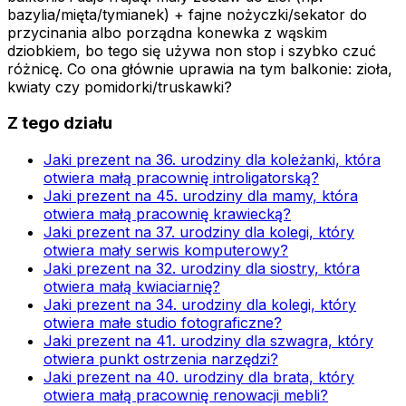
bazylia/mięta/tymianek) + fajne nożyczki/sekator do
przycinania albo porządna konewka z wąskim
dziobkiem, bo tego się używa non stop i szybko czuć
różnicę. Co ona głównie uprawia na tym balkonie: zioła,
kwiaty czy pomidorki/truskawki?
Z tego działu
Jaki prezent na 36. urodziny dla koleżanki, która
otwiera małą pracownię introligatorską?
Jaki prezent na 45. urodziny dla mamy, która
otwiera małą pracownię krawiecką?
Jaki prezent na 37. urodziny dla kolegi, który
otwiera mały serwis komputerowy?
Jaki prezent na 32. urodziny dla siostry, która
otwiera małą kwiaciarnię?
Jaki prezent na 34. urodziny dla kolegi, który
otwiera małe studio fotograficzne?
Jaki prezent na 41. urodziny dla szwagra, który
otwiera punkt ostrzenia narzędzi?
Jaki prezent na 40. urodziny dla brata, który
otwiera małą pracownię renowacji mebli?