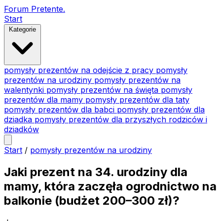
Forum Pretente
.
Start
Kategorie
pomysły prezentów na odejście z pracy
pomysły
prezentów na urodziny
pomysły prezentów na
walentynki
pomysły prezentów na święta
pomysły
prezentów dla mamy
pomysły prezentów dla taty
pomysły prezentów dla babci
pomysły prezentów dla
dziadka
pomysły prezentów dla przyszłych rodziców i
dziadków
Start
/
pomysły prezentów na urodziny
Jaki prezent na 34. urodziny dla
mamy, która zaczęła ogrodnictwo na
balkonie (budżet 200–300 zł)?