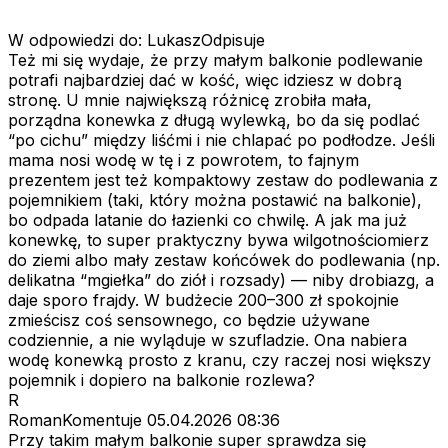
W odpowiedzi do: LukaszOdpisuje
Też mi się wydaje, że przy małym balkonie podlewanie
potrafi najbardziej dać w kość, więc idziesz w dobrą
stronę. U mnie największą różnicę zrobiła mała,
porządna konewka z długą wylewką, bo da się podlać
“po cichu” między liśćmi i nie chlapać po podłodze. Jeśli
mama nosi wodę w tę i z powrotem, to fajnym
prezentem jest też kompaktowy zestaw do podlewania z
pojemnikiem (taki, który można postawić na balkonie),
bo odpada latanie do łazienki co chwilę. A jak ma już
konewkę, to super praktyczny bywa wilgotnościomierz
do ziemi albo mały zestaw końcówek do podlewania (np.
delikatna “mgiełka” do ziół i rozsady) — niby drobiazg, a
daje sporo frajdy. W budżecie 200–300 zł spokojnie
zmieścisz coś sensownego, co będzie używane
codziennie, a nie wyląduje w szufladzie. Ona nabiera
wodę konewką prosto z kranu, czy raczej nosi większy
pojemnik i dopiero na balkonie rozlewa?
R
RomanKomentuje
05.04.2026 08:36
Przy takim małym balkonie super sprawdza się