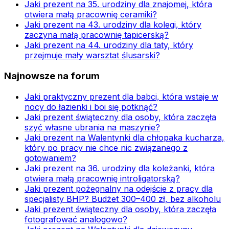
Jaki prezent na 35. urodziny dla znajomej, która
otwiera małą pracownię ceramiki?
Jaki prezent na 43. urodziny dla kolegi, który
zaczyna małą pracownię tapicerską?
Jaki prezent na 44. urodziny dla taty, który
przejmuje mały warsztat ślusarski?
Najnowsze na forum
Jaki praktyczny prezent dla babci, która wstaje w
nocy do łazienki i boi się potknąć?
Jaki prezent świąteczny dla osoby, która zaczęła
szyć własne ubrania na maszynie?
Jaki prezent na Walentynki dla chłopaka kucharza,
który po pracy nie chce nic związanego z
gotowaniem?
Jaki prezent na 36. urodziny dla koleżanki, która
otwiera małą pracownię introligatorską?
Jaki prezent pożegnalny na odejście z pracy dla
specjalisty BHP? Budżet 300–400 zł, bez alkoholu
Jaki prezent świąteczny dla osoby, która zaczęła
fotografować analogowo?