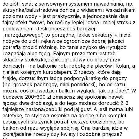
do ziół i sałat z sensownym systemem nawadniania, np.
skrzynka/balustradowa donica z wkładem i wskaźnikiem
poziomu wody – jest praktycznie, a jednocześnie daje
fajny efekt “wow”, bo rośliny lepiej rosną i mniej stresu z
podlewaniem. Jeśli chcesz coś bardziej
„narzędziowego”, to porządne, lekkie sekatory + małe
nożyce do ziół i rękawice ogrodnicze dobrej jakości
potrafią zrobić różnicę, bo tanie szybko się irytująco
rozpadają albo tępią. Fajnym prezentem jest też
składany stołek/klęcznik ogrodowy do pracy przy
donicach – na balkonie robi robotę dla pleców i kolan, a
nie jest kolejnym kurzołapem. Z rzeczy, które dają
frajdę, dorzuciłbym ładne podpory/kratkę do pnączy
(np. groszek pachnący, mini pomidorki), bo od razu
można coś prowadzić i balkon wygląda “jak ogródek”. W
budżecie 200–300 zł zmieścisz się spokojnie nawet
łącząc dwa drobiazgi, a do tego możesz dorzucić 2–3
fajniejsze nasiona/cebulki pod jej gust. A jeśli mama lubi
estetykę, to stylowa osłonka na donicę albo komplet
pasujących skrzynek potrafi cieszyć codziennie, bo
balkon od razu wygląda spójniej. Ona bardziej idzie w
zioła/jadalne rzeczy czy kwiaty i ozdobne pnącza?