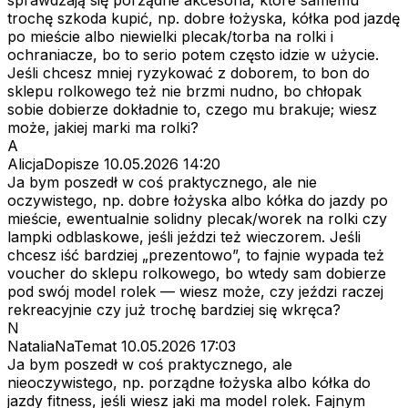
trochę szkoda kupić, np. dobre łożyska, kółka pod jazdę
po mieście albo niewielki plecak/torba na rolki i
ochraniacze, bo to serio potem często idzie w użycie.
Jeśli chcesz mniej ryzykować z doborem, to bon do
sklepu rolkowego też nie brzmi nudno, bo chłopak
sobie dobierze dokładnie to, czego mu brakuje; wiesz
może, jakiej marki ma rolki?
A
AlicjaDopisze
10.05.2026 14:20
Ja bym poszedł w coś praktycznego, ale nie
oczywistego, np. dobre łożyska albo kółka do jazdy po
mieście, ewentualnie solidny plecak/worek na rolki czy
lampki odblaskowe, jeśli jeździ też wieczorem. Jeśli
chcesz iść bardziej „prezentowo”, to fajnie wypada też
voucher do sklepu rolkowego, bo wtedy sam dobierze
pod swój model rolek — wiesz może, czy jeździ raczej
rekreacyjnie czy już trochę bardziej się wkręca?
N
NataliaNaTemat
10.05.2026 17:03
Ja bym poszedł w coś praktycznego, ale
nieoczywistego, np. porządne łożyska albo kółka do
jazdy fitness, jeśli wiesz jaki ma model rolek. Fajnym