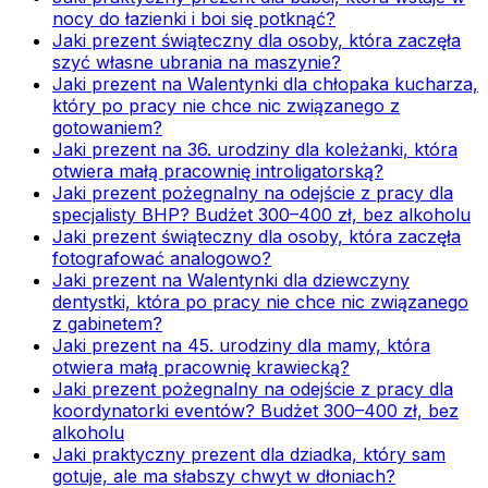
nocy do łazienki i boi się potknąć?
Jaki prezent świąteczny dla osoby, która zaczęła
szyć własne ubrania na maszynie?
Jaki prezent na Walentynki dla chłopaka kucharza,
który po pracy nie chce nic związanego z
gotowaniem?
Jaki prezent na 36. urodziny dla koleżanki, która
otwiera małą pracownię introligatorską?
Jaki prezent pożegnalny na odejście z pracy dla
specjalisty BHP? Budżet 300–400 zł, bez alkoholu
Jaki prezent świąteczny dla osoby, która zaczęła
fotografować analogowo?
Jaki prezent na Walentynki dla dziewczyny
dentystki, która po pracy nie chce nic związanego
z gabinetem?
Jaki prezent na 45. urodziny dla mamy, która
otwiera małą pracownię krawiecką?
Jaki prezent pożegnalny na odejście z pracy dla
koordynatorki eventów? Budżet 300–400 zł, bez
alkoholu
Jaki praktyczny prezent dla dziadka, który sam
gotuje, ale ma słabszy chwyt w dłoniach?