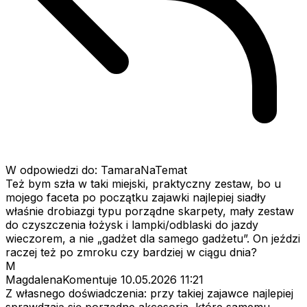
W odpowiedzi do: TamaraNaTemat
Też bym szła w taki miejski, praktyczny zestaw, bo u
mojego faceta po początku zajawki najlepiej siadły
właśnie drobiazgi typu porządne skarpety, mały zestaw
do czyszczenia łożysk i lampki/odblaski do jazdy
wieczorem, a nie „gadżet dla samego gadżetu”. On jeździ
raczej też po zmroku czy bardziej w ciągu dnia?
M
MagdalenaKomentuje
10.05.2026 11:21
Z własnego doświadczenia: przy takiej zajawce najlepiej
sprawdzają się porządne akcesoria, które samemu