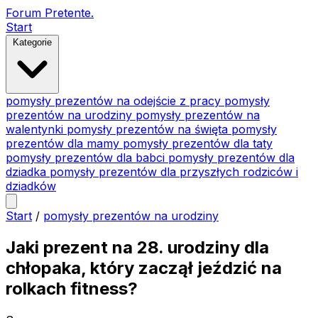
Forum Pretente
.
Start
Kategorie
pomysły prezentów na odejście z pracy
pomysły
prezentów na urodziny
pomysły prezentów na
walentynki
pomysły prezentów na święta
pomysły
prezentów dla mamy
pomysły prezentów dla taty
pomysły prezentów dla babci
pomysły prezentów dla
dziadka
pomysły prezentów dla przyszłych rodziców i
dziadków
Start
/
pomysły prezentów na urodziny
Jaki prezent na 28. urodziny dla
chłopaka, który zaczął jeździć na
rolkach fitness?