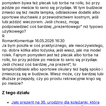
pomysłem bywa też plecak lub torba na rolki, bo przy
jeździe po mieście to serio się przydaje. W tym budżecie
zmieści się też niezła lampka, odblaskowe dodatki albo
sportowe słuchawki z przewodnictwem kostnym, jeśli
lubi jeździć wieczorem. Jeśli chcesz, mogę
podpowiedzieć coś bardziej „prezentowego” niż typowo
użytkowego?
R
RomanKomentuje
16.05.2026 16:30
Ja bym poszła w coś praktycznego, ale nieoczywistego,
np. dobre kółka albo łożyska, jeśli wiesz, jaki ma model
rolek. Fajnym pomysłem jest też plecak albo torba na
rolki, bo przy jeździe po mieście to serio się przydaje.
Jeśli chcesz coś bardziej „na prezent”, to
lampki/odblaski albo sportowe okulary też będą spoko i
zmieszczą się w budżecie. Wiesz może, czy bardziej lubi
dłuższe przejazdy, czy po prostu rekreacyjnie kręci się
po mieście?
Z tego działu
Jaki prezent na 36. urodziny dla koleżanki, która