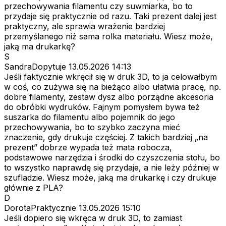
przechowywania filamentu czy suwmiarka, bo to
przydaje się praktycznie od razu. Taki prezent dalej jest
praktyczny, ale sprawia wrażenie bardziej
przemyślanego niż sama rolka materiału. Wiesz może,
jaką ma drukarkę?
S
SandraDopytuje
13.05.2026 14:13
Jeśli faktycznie wkręcił się w druk 3D, to ja celowałbym
w coś, co zużywa się na bieżąco albo ułatwia pracę, np.
dobre filamenty, zestaw dysz albo porządne akcesoria
do obróbki wydruków. Fajnym pomysłem bywa też
suszarka do filamentu albo pojemnik do jego
przechowywania, bo to szybko zaczyna mieć
znaczenie, gdy drukuje częściej. Z takich bardziej „na
prezent” dobrze wypada też mata robocza,
podstawowe narzędzia i środki do czyszczenia stołu, bo
to wszystko naprawdę się przydaje, a nie leży później w
szufladzie. Wiesz może, jaką ma drukarkę i czy drukuje
głównie z PLA?
D
DorotaPraktycznie
13.05.2026 15:10
Jeśli dopiero się wkręca w druk 3D, to zamiast