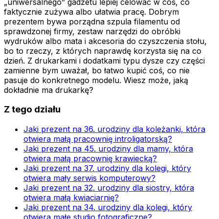
„uniwersalnego” gadżetu lepiej celować w coś, co
faktycznie zużywa albo ułatwia pracę. Dobrym
prezentem bywa porządna szpula filamentu od
sprawdzonej firmy, zestaw narzędzi do obróbki
wydruków albo mata i akcesoria do czyszczenia stołu,
bo to rzeczy, z których naprawdę korzysta się na co
dzień. Z drukarkami i dodatkami typu dysze czy części
zamienne bym uważał, bo łatwo kupić coś, co nie
pasuje do konkretnego modelu. Wiesz może, jaką
dokładnie ma drukarkę?
Z tego działu
Jaki prezent na 36. urodziny dla koleżanki, która
otwiera małą pracownię introligatorską?
Jaki prezent na 45. urodziny dla mamy, która
otwiera małą pracownię krawiecką?
Jaki prezent na 37. urodziny dla kolegi, który
otwiera mały serwis komputerowy?
Jaki prezent na 32. urodziny dla siostry, która
otwiera małą kwiaciarnię?
Jaki prezent na 34. urodziny dla kolegi, który
otwiera małe studio fotograficzne?