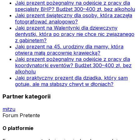
Jaki prezent pożegnalny na odejście z pracy dla
specjalisty BHP? Budżet 300–400 zł, bez alkoholu
Jaki prezent świąteczny dla osoby, która zaczęła
fotografować analogowo?
Jaki prezent na Walentynki dla dziewczyny
dentystki, która po pracy nie chce nic związanego
z gabinetem?
Jaki prezent na 45. urodziny dla mamy, która
otwiera małą pracownię krawiecką?
Jaki prezent pożegnalny na odejście z pracy dla
koordynatorki eventów? Budżet 300–400 zł, bez
alkoholu
Jaki praktyczny prezent dla dziadka, który sam
gotuje, ale ma słabszy chwyt w dłoniach?
Partner kategorii
mitzu
Forum Pretente
O platformie