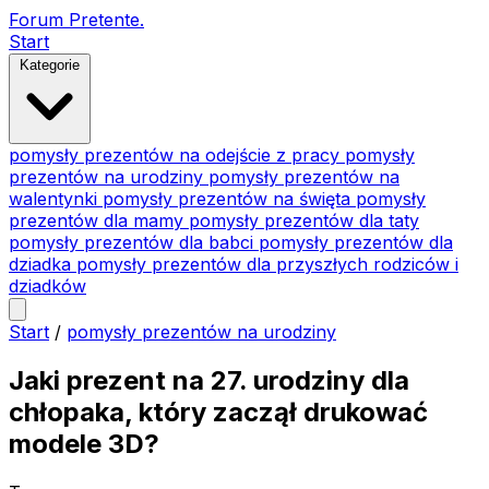
Forum Pretente
.
Start
Kategorie
pomysły prezentów na odejście z pracy
pomysły
prezentów na urodziny
pomysły prezentów na
walentynki
pomysły prezentów na święta
pomysły
prezentów dla mamy
pomysły prezentów dla taty
pomysły prezentów dla babci
pomysły prezentów dla
dziadka
pomysły prezentów dla przyszłych rodziców i
dziadków
Start
/
pomysły prezentów na urodziny
Jaki prezent na 27. urodziny dla
chłopaka, który zaczął drukować
modele 3D?