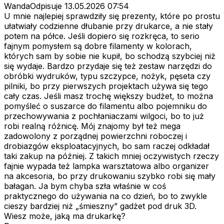
WandaOdpisuje
13.05.2026 07:54
U mnie najlepiej sprawdziły się prezenty, które po prostu
ułatwiały codzienne dłubanie przy drukarce, a nie stały
potem na półce. Jeśli dopiero się rozkręca, to serio
fajnym pomysłem są dobre filamenty w kolorach,
których sam by sobie nie kupił, bo schodzą szybciej niż
się wydaje. Bardzo przydaje się też zestaw narzędzi do
obróbki wydruków, typu szczypce, nożyk, pęseta czy
pilniki, bo przy pierwszych projektach używa się tego
cały czas. Jeśli masz trochę większy budżet, to można
pomyśleć o suszarce do filamentu albo pojemniku do
przechowywania z pochłaniaczami wilgoci, bo to już
robi realną różnicę. Mój znajomy był też mega
zadowolony z porządnej powierzchni roboczej i
drobiazgów eksploatacyjnych, bo sam raczej odkładał
taki zakup na później. Z takich mniej oczywistych rzeczy
fajnie wypada też lampka warsztatowa albo organizer
na akcesoria, bo przy drukowaniu szybko robi się mały
bałagan. Ja bym chyba szła właśnie w coś
praktycznego do używania na co dzień, bo to zwykle
cieszy bardziej niż „śmieszny” gadżet pod druk 3D.
Wiesz może, jaką ma drukarkę?