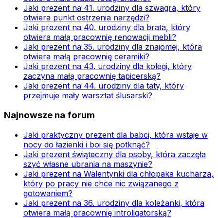
Jaki prezent na 41. urodziny dla szwagra, który
otwiera punkt ostrzenia narzędzi?
Jaki prezent na 40. urodziny dla brata, który
otwiera małą pracownię renowacji mebli?
Jaki prezent na 35. urodziny dla znajomej, która
otwiera małą pracownię ceramiki?
Jaki prezent na 43. urodziny dla kolegi, który
zaczyna małą pracownię tapicerską?
Jaki prezent na 44. urodziny dla taty, który
przejmuje mały warsztat ślusarski?
Najnowsze na forum
Jaki praktyczny prezent dla babci, która wstaje w
nocy do łazienki i boi się potknąć?
Jaki prezent świąteczny dla osoby, która zaczęła
szyć własne ubrania na maszynie?
Jaki prezent na Walentynki dla chłopaka kucharza,
który po pracy nie chce nic związanego z
gotowaniem?
Jaki prezent na 36. urodziny dla koleżanki, która
otwiera małą pracownię introligatorską?