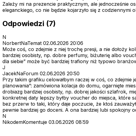
Zależy mi na prezencie praktycznym, ale jednocześnie os
eleganckiego, co nie będzie kojarzyło się z codziennymi 
Odpowiedzi (7)
N
NorbertNaTemat
02.06.2026 20:06
Może coś, co zdejmie z niej trochę presji, a nie dołoży ko
bardziej osobisty, np. dobre perfumy, biżuterię albo vou
dla siebie” może być bardziej trafiony niż typowo branżow
J
JacekNaForum
02.06.2026 20:50
Przy takim grafiku celowałbym raczej w coś, co zdejmie je
planowania”: zamówiona kolacja do domu, ogarnięte miesz
drobiazg bardziej osobisty, np. dobrej jakości szlafrok, 
konkretnej daty lepszy byłby voucher do miejsca, które 
bez przerw to taki, który daje poczucie, że ktoś zauważ
pewnie bardziej go doceni. A ona bardziej lubi spokojny
N
NikodemKomentuje
03.06.2026 08:59