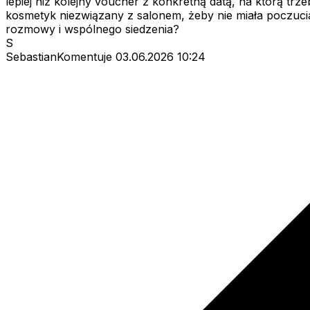
lepiej niż kolejny voucher z konkretną datą, na którą trz
kosmetyk niezwiązany z salonem, żeby nie miała poczucia, 
rozmowy i wspólnego siedzenia?
S
SebastianKomentuje
03.06.2026 10:24