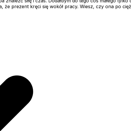
eba znaleźć siłę i czas. Dodałbym do tego coś małego tylko 
że prezent kręci się wokół pracy. Wiesz, czy ona po ciężki