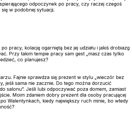
wspierającego odpoczynek po pracy, czy raczej czegoś
się w podobnej sytuacji.
o pracy, kolację ogarniętą bez jej udziału i jakiś drobiazg
wać. Przy takim tempie pracy sam gest „masz czas tylko
iedzieć, co planujesz?
darzu. Fajnie sprawdza się prezent w stylu „wieczór bez
, jeśli sama nie zacznie. Do tego można dorzucić
u „do salonu”. Jeśli lubi odpoczywać poza domem, zamiast
yjście. Moim zdaniem dobry prezent dla osoby pracującej
r po Walentynkach, kiedy największy ruch minie, bo wtedy
enność?