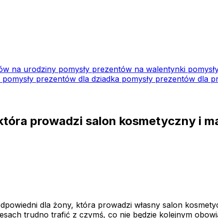
ów na urodziny
pomysły prezentów na walentynki
pomysły
i
pomysły prezentów dla dziadka
pomysły prezentów dla pr
 która prowadzi salon kosmetyczny i m
dpowiedni dla żony, która prowadzi własny salon kosmetyc
esach trudno trafić z czymś, co nie będzie kolejnym obo