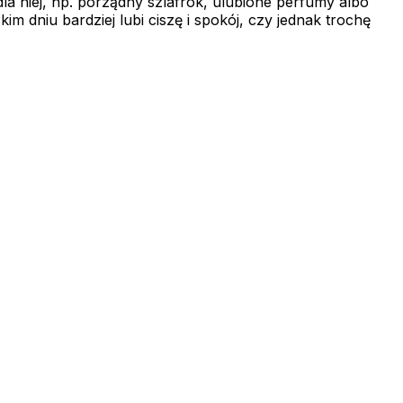
dla niej, np. porządny szlafrok, ulubione perfumy albo
m dniu bardziej lubi ciszę i spokój, czy jednak trochę