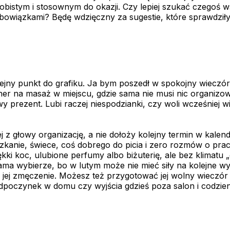
obistym i stosownym do okazji. Czy lepiej szukać czegoś 
obowiązkami? Będę wdzięczny za sugestie, które sprawdziły 
lejny punkt do grafiku. Ja bym poszedł w spokojny wieczór p
cher na masaż w miejscu, gdzie sama nie musi nic organizo
y prezent. Lubi raczej niespodzianki, czy woli wcześniej w
j z głowy organizację, a nie dołoży kolejny termin w kalen
kanie, świece, coś dobrego do picia i zero rozmów o pracy
miękki koc, ulubione perfumy albo biżuterię, ale bez klimat
sama wybierze, bo w lutym może nie mieć siły na kolejne w
ył jej zmęczenie. Możesz też przygotować jej wolny wieczó
 odpoczynek w domu czy wyjścia gdzieś poza salon i codzi