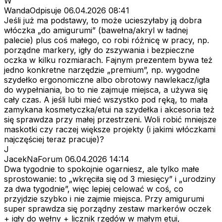
W
WandaOdpisuje
06.04.2026 08:41
Jeśli już ma podstawy, to może ucieszyłaby ją dobra
włóczka „do amigurumi” (bawełna/akryl w ładnej
palecie) plus coś małego, co robi różnicę w pracy, np.
porządne markery, igły do zszywania i bezpieczne
oczka w kilku rozmiarach. Fajnym prezentem bywa też
jedno konkretne narzędzie „premium”, np. wygodne
szydełko ergonomiczne albo obrotowy nawlekacz/igła
do wypełniania, bo to nie zajmuje miejsca, a używa się
cały czas. A jeśli lubi mieć wszystko pod ręką, to mała
zamykana kosmetyczka/etui na szydełka i akcesoria też
się sprawdza przy małej przestrzeni. Woli robić mniejsze
maskotki czy raczej większe projekty (i jakimi włóczkami
najczęściej teraz pracuje)?
J
JacekNaForum
06.04.2026 14:14
Dwa tygodnie to spokojnie ogarniesz, ale tylko małe
sprostowanie: to „wkręciła się od 3 miesięcy” i „urodziny
za dwa tygodnie”, więc lepiej celować w coś, co
przyjdzie szybko i nie zajmie miejsca. Przy amigurumi
super sprawdza się porządny zestaw markerów oczek
+ igły do wełny + licznik rzędów w małym etui,