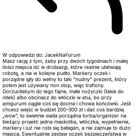
W odpowiedzi do: JacekNaForum
Masz rację z tym, żeby przy dwóch tygodniach i małej
ilości miejsca iść w drobiazgi, które realnie ułatwiają
robotę, a nie w kolejne pudło. Markery oczek i
porządne igły do wełny to taki “nudny” prezent, który
potem jest używany non stop, więc trafiony.
Dorzuciłabym do tego fajne, małe nożyczki (takie do
nitek) albo obcinacz do włóczki w etui, bo przy
amigurumi ciągle coś się docina i chowa końcówki. Jeśli
chcesz wejść w budżet 200–300 zł i dać coś bardziej
„wow”, to świetnie siada porządna torba/organizer na
bieżący projekt: jedna maskotka, włóczka, wypełnienie,
markery i już nie robi się bałagan, a nie zajmuje to dużo
miejsca. Ewentualnie zestaw oczek bezpieczeństwa w