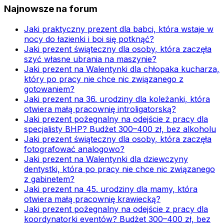
Najnowsze na forum
Jaki praktyczny prezent dla babci, która wstaje w
nocy do łazienki i boi się potknąć?
Jaki prezent świąteczny dla osoby, która zaczęła
szyć własne ubrania na maszynie?
Jaki prezent na Walentynki dla chłopaka kucharza,
który po pracy nie chce nic związanego z
gotowaniem?
Jaki prezent na 36. urodziny dla koleżanki, która
otwiera małą pracownię introligatorską?
Jaki prezent pożegnalny na odejście z pracy dla
specjalisty BHP? Budżet 300–400 zł, bez alkoholu
Jaki prezent świąteczny dla osoby, która zaczęła
fotografować analogowo?
Jaki prezent na Walentynki dla dziewczyny
dentystki, która po pracy nie chce nic związanego
z gabinetem?
Jaki prezent na 45. urodziny dla mamy, która
otwiera małą pracownię krawiecką?
Jaki prezent pożegnalny na odejście z pracy dla
koordynatorki eventów? Budżet 300–400 zł, bez