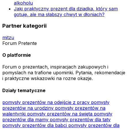
alkoholu
Jaki praktyczny prezent dla dziadka, który sam
gotuje, ale ma słabszy chwyt w dłoniach?
Partner kategorii
mitzu
Forum Pretente
O platformie
Forum o prezentach, inspiracjach zakupowych i
pomyslach na trafione upominki. Pytania, rekomendacje
i praktyczne wskazowki na rozne okazje.
Działy tematyczne
pomysły prezentów na odejście z pracy
pomysły
prezentów na urodziny
pomysły prezentów na
walentynki
pomysły prezentów na święta
pomysły
prezentów dla mamy
pomysły prezentów dla taty
pomysły prezentów dla babci
pomysły prezentów dla