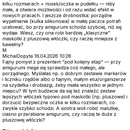
kilku rozmiarach + nosek/oczka w pudełku — niby
małe, a otwiera możliwości i od razu widać efekt w
nowych pracach. I jeszcze drobnostka: porządne
wypełnienie (kulka silikonowa) w małej paczce potrafi
uratować, bo przy amigurumi schodzi szybciej, niż się
wydaje. Wiesz, czy ona robi bardziej „klasyczne”
maskotki z pluszowej włóczki, czy raczej mniejsze z
bawełny?
M
MichalDopyta
16.04.2026 10:28
Fajny pomysł z prezentem “pod kolejny etap” — przy
amigurumi mega się sprawdza coś małego, ale
porządnego. Myślałaś np. o dobrym zestawie markerów
i liczniku rzędów albo o fajnym, małym etui/organizerze
na szydełka i drobiazgi, żeby miała wszystko w jednym
miejscu? W tym budżecie da się też znaleźć zestaw
lepszych włóczek typowo pod maskotki (np. pluszowe) i
dorzucić bezpieczne oczka w kilku rozmiarach, co
zwykle szybko schodzi. A siostra woli robić malutkie,
ciasno przerabiane amigurumi, czy raczej te duże z
pluszowej włóczki?