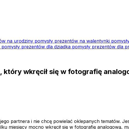
ów na urodziny
pomysły prezentów na walentynki
pomysły
i
pomysły prezentów dla dziadka
pomysły prezentów dla pr
, który wkręcił się w fotografię analog
ego partnera i nie chcę powielać oklepanych tematów. Je
ilku miesięcy mocno wkręcił się w fotografię analogową, ma