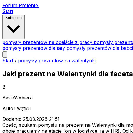
Forum Pretente
.
Start
Kategorie
pomysły prezentów na odejście z pracy
pomysły prezent
pomysły prezentów dla taty
pomysły prezentów dla babc
Start
/
pomysły prezentów na walentynki
Jaki prezent na Walentynki dla faceta
B
BasiaWybiera
Autor wątku
Dodano: 25.03.2026 21:51
Cześć, szukam pomysłu na prezent na Walentynki dla moj
oboje pracujemy na etacie (on w logistyce, ja w HR). Od k