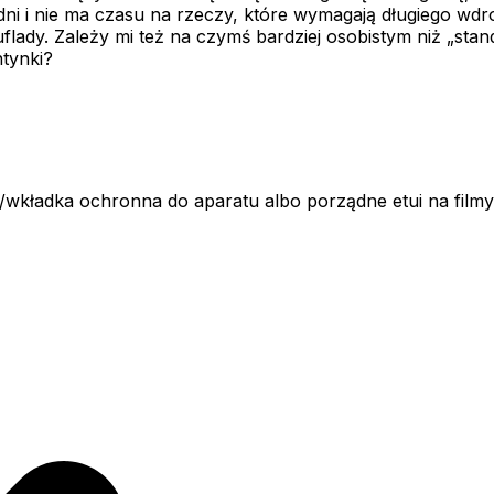
ni i nie ma czasu na rzeczy, które wymagają długiego wdro
uflady. Zależy mi też na czymś bardziej osobistym niż „s
ntynki?
a/wkładka ochronna do aparatu albo porządne etui na film