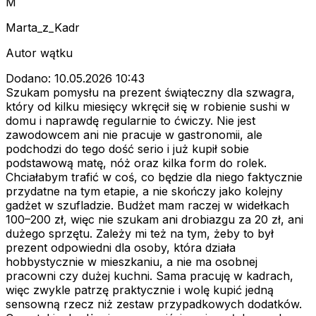
M
Marta_z_Kadr
Autor wątku
Dodano: 10.05.2026 10:43
Szukam pomysłu na prezent świąteczny dla szwagra,
który od kilku miesięcy wkręcił się w robienie sushi w
domu i naprawdę regularnie to ćwiczy. Nie jest
zawodowcem ani nie pracuje w gastronomii, ale
podchodzi do tego dość serio i już kupił sobie
podstawową matę, nóż oraz kilka form do rolek.
Chciałabym trafić w coś, co będzie dla niego faktycznie
przydatne na tym etapie, a nie skończy jako kolejny
gadżet w szufladzie. Budżet mam raczej w widełkach
100–200 zł, więc nie szukam ani drobiazgu za 20 zł, ani
dużego sprzętu. Zależy mi też na tym, żeby to był
prezent odpowiedni dla osoby, która działa
hobbystycznie w mieszkaniu, a nie ma osobnej
pracowni czy dużej kuchni. Sama pracuję w kadrach,
więc zwykle patrzę praktycznie i wolę kupić jedną
sensowną rzecz niż zestaw przypadkowych dodatków.