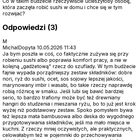
Co w takim budżecie rzeczywiście ucieszyłoby osobę,
która zaczęła robić sushi w domu i chce się w tym
rozwijać?
Odpowiedzi (3)
M
MichalDopyta
10.05.2026 11:43
Ja bym poszła w coś, co faktycznie zużywa się przy
robieniu sushi albo poprawia komfort pracy, a nie w
kolejną „gadżetową” rzecz do szuflady. W tym budżecie
fajnie wypada porządniejszy zestaw składników: dobre
nori, ryż do sushi, ocet, sos sojowy lepszej jakości,
marynowany imbir i wasabi, bo takie rzeczy naprawdę
robią różnicę w smaku. Jeśli lubi się bawić bardziej
serio, to bardzo trafiony może być też drewniany
hangiri do studzenia i mieszania ryżu, bo to już jest krok
wyżej niż podstawowy zestaw. Spoko pomysłem bywa
też lepsza mata bambusowa albo deska do wygodnego
przygotowywania składników, jeśli ma mało miejsca w
kuchni. Z rzeczy mniej oczywistych, ale praktycznych,
celowałabym też w pojemniki do przechowywania