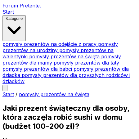
Forum Pretente
.
Start
Kategorie
pomysły prezentów na odejście z pracy
pomysły
prezentów na urodziny
pomysły prezentów na
walentynki
pomysły prezentów na święta
pomysły
prezentów dla mamy
pomysły prezentów dla taty
pomysły prezentów dla babci
pomysły prezentów dla
dziadka
pomysły prezentów dla przyszłych rodziców i
dziadków
Start
/
pomysły prezentów na święta
Jaki prezent świąteczny dla osoby,
która zaczęła robić sushi w domu
(budżet 100–200 zł)?