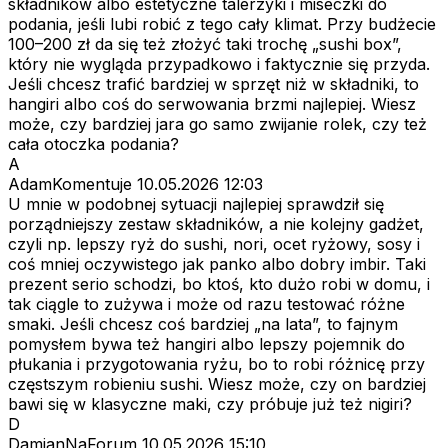
składników albo estetyczne talerzyki i miseczki do
podania, jeśli lubi robić z tego cały klimat. Przy budżecie
100–200 zł da się też złożyć taki trochę „sushi box”,
który nie wygląda przypadkowo i faktycznie się przyda.
Jeśli chcesz trafić bardziej w sprzęt niż w składniki, to
hangiri albo coś do serwowania brzmi najlepiej. Wiesz
może, czy bardziej jara go samo zwijanie rolek, czy też
cała otoczka podania?
A
AdamKomentuje
10.05.2026 12:03
U mnie w podobnej sytuacji najlepiej sprawdził się
porządniejszy zestaw składników, a nie kolejny gadżet,
czyli np. lepszy ryż do sushi, nori, ocet ryżowy, sosy i
coś mniej oczywistego jak panko albo dobry imbir. Taki
prezent serio schodzi, bo ktoś, kto dużo robi w domu, i
tak ciągle to zużywa i może od razu testować różne
smaki. Jeśli chcesz coś bardziej „na lata”, to fajnym
pomysłem bywa też hangiri albo lepszy pojemnik do
płukania i przygotowania ryżu, bo to robi różnicę przy
częstszym robieniu sushi. Wiesz może, czy on bardziej
bawi się w klasyczne maki, czy próbuje już też nigiri?
D
DamianNaForum
10.05.2026 15:10