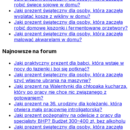
robić świece sojowe w domu?
Jaki prezent świąteczny dla osoby, która zaczęła
wyplatać kosze z wikliny w domu?
Jaki prezent świąteczny dla osoby, która zaczęła
robić domowe kiszonki i fermentowane przetwory?
Jaki prezent świąteczny dla osoby, która zaczęła
malować akwarelami w domu?
Najnowsze na forum
Jaki praktyczny prezent dla babci, która wstaje w
nocy do łazienki i boi się potknąć?
Jaki prezent świąteczny dla osoby, która zaczęła
szyć własne ubrania na maszynie?
Jaki prezent na Walentynki dla chłopaka kucharza,
który po pracy nie chce nic związanego z
gotowaniem?
Jaki prezent na 36. urodziny dla koleżanki, która
otwiera małą pracownię introligatorską?
Jaki prezent pożegnalny na odejście z pracy dla
specjalisty BHP? Budżet 300–400 zł, bez alkoholu
Jaki prezent świąteczny dla osoby, która zaczęła