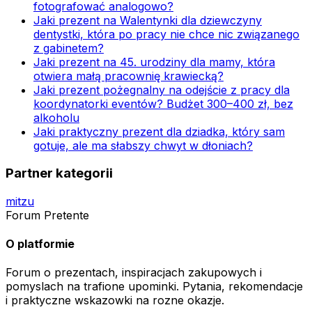
fotografować analogowo?
Jaki prezent na Walentynki dla dziewczyny
dentystki, która po pracy nie chce nic związanego
z gabinetem?
Jaki prezent na 45. urodziny dla mamy, która
otwiera małą pracownię krawiecką?
Jaki prezent pożegnalny na odejście z pracy dla
koordynatorki eventów? Budżet 300–400 zł, bez
alkoholu
Jaki praktyczny prezent dla dziadka, który sam
gotuje, ale ma słabszy chwyt w dłoniach?
Partner kategorii
mitzu
Forum Pretente
O platformie
Forum o prezentach, inspiracjach zakupowych i
pomyslach na trafione upominki. Pytania, rekomendacje
i praktyczne wskazowki na rozne okazje.