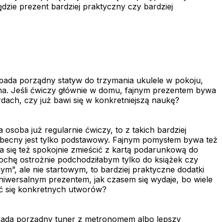
dzie prezent bardziej praktyczny czy bardziej
pada porządny statyw do trzymania ukulele w pokoju,
e ma. Jeśli ćwiczy głównie w domu, fajnym prezentem bywa
rdach, czy już bawi się w konkretniejszą naukę?
osoba już regularnie ćwiczy, to z takich bardziej
 obecny jest tylko podstawowy. Fajnym pomysłem bywa też
da się też spokojnie zmieścić z kartą podarunkową do
chę ostrożnie podchodziłabym tylko do książek czy
m”, ale nie startowym, to bardziej praktyczne dodatki
 uniwersalnym prezentem, jak czasem się wydaje, bo wiele
zyć się konkretnych utworów?
wypada porządny tuner z metronomem albo lepszy