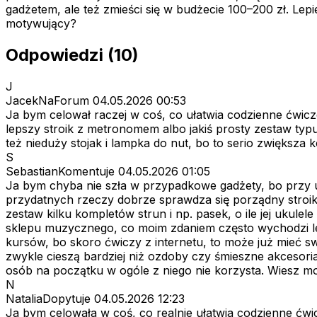
gadżetem, ale też zmieści się w budżecie 100–200 zł. Lep
motywujący?
Odpowiedzi (10)
J
JacekNaForum
04.05.2026 00:53
Ja bym celował raczej w coś, co ułatwia codzienne ćwic
lepszy stroik z metronomem albo jakiś prosty zestaw typ
też nieduży stojak i lampka do nut, bo to serio zwiększa 
S
SebastianKomentuje
04.05.2026 01:05
Ja bym chyba nie szła w przypadkowe gadżety, bo przy ukul
przydatnych rzeczy dobrze sprawdza się porządny stroik,
zestaw kilku kompletów strun i np. pasek, o ile jej ukul
sklepu muzycznego, co moim zdaniem często wychodzi le
kursów, bo skoro ćwiczy z internetu, to może już mieć sw
zwykle cieszą bardziej niż ozdoby czy śmieszne akcesoria
osób na początku w ogóle z niego nie korzysta. Wiesz mo
N
NataliaDopytuje
04.05.2026 12:23
Ja bym celowała w coś, co realnie ułatwia codzienne ćw