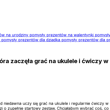
ów na urodziny
pomysły prezentów na walentynki
pomysły
i
pomysły prezentów dla dziadka
pomysły prezentów dla pr
tóra zaczęła grać na ukulele i ćwiczy 
od niedawna uczy się grać na ukulele i regularnie ćwiczy
dzi o zupełnie startowy zestaw. Chciałabym wybrać coś, co 