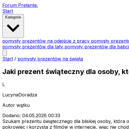
Forum Pretente
.
Start
Kategorie
pomysły prezentów na odejście z pracy
pomysły prezent
pomysły prezentów dla taty
pomysły prezentów dla babc
Start
/
pomysły prezentów na święta
Jaki prezent świąteczny dla osoby, k
L
LucynaDoradza
Autor wątku
Dodano: 04.05.2026 00:33
Szukam prezentu świątecznego dla bliskiej osoby, która 
pokrowiec i korzysta z filmów w internecie, więc nie cho