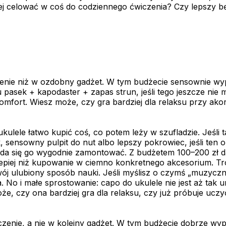
iej celować w coś do codziennego ćwiczenia? Czy lepszy bę
zenie niż w ozdobny gadżet. W tym budżecie sensownie wy
u pasek + kapodaster + zapas strun, jeśli tego jeszcze ni
komfort. Wiesz może, czy gra bardziej dla relaksu przy ako
ele łatwo kupić coś, co potem leży w szufladzie. Jeśli ta 
 sensowny pulpit do nut albo lepszy pokrowiec, jeśli ten
ele da się go wygodnie zamontować. Z budżetem 100–200 zł 
piej niż kupowanie w ciemno konkretnego akcesorium. Tro
ój ulubiony sposób nauki. Jeśli myślisz o czymś „muzyczny
. No i małe sprostowanie: capo do ukulele nie jest aż tak
że, czy ona bardziej gra dla relaksu, czy już próbuje uc
iczenie, a nie w kolejny gadżet. W tym budżecie dobrze 