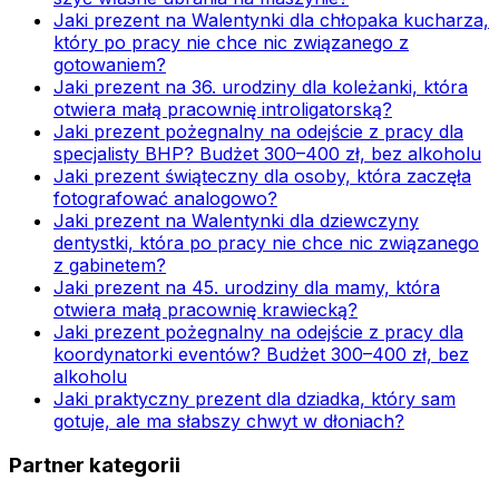
Jaki prezent na Walentynki dla chłopaka kucharza,
który po pracy nie chce nic związanego z
gotowaniem?
Jaki prezent na 36. urodziny dla koleżanki, która
otwiera małą pracownię introligatorską?
Jaki prezent pożegnalny na odejście z pracy dla
specjalisty BHP? Budżet 300–400 zł, bez alkoholu
Jaki prezent świąteczny dla osoby, która zaczęła
fotografować analogowo?
Jaki prezent na Walentynki dla dziewczyny
dentystki, która po pracy nie chce nic związanego
z gabinetem?
Jaki prezent na 45. urodziny dla mamy, która
otwiera małą pracownię krawiecką?
Jaki prezent pożegnalny na odejście z pracy dla
koordynatorki eventów? Budżet 300–400 zł, bez
alkoholu
Jaki praktyczny prezent dla dziadka, który sam
gotuje, ale ma słabszy chwyt w dłoniach?
Partner kategorii