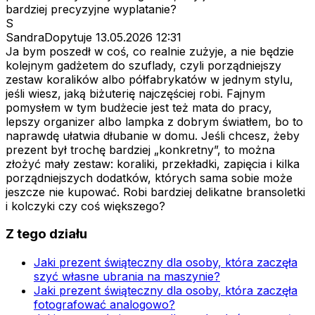
bardziej precyzyjne wyplatanie?
S
SandraDopytuje
13.05.2026 12:31
Ja bym poszedł w coś, co realnie zużyje, a nie będzie
kolejnym gadżetem do szuflady, czyli porządniejszy
zestaw koralików albo półfabrykatów w jednym stylu,
jeśli wiesz, jaką biżuterię najczęściej robi. Fajnym
pomysłem w tym budżecie jest też mata do pracy,
lepszy organizer albo lampka z dobrym światłem, bo to
naprawdę ułatwia dłubanie w domu. Jeśli chcesz, żeby
prezent był trochę bardziej „konkretny”, to można
złożyć mały zestaw: koraliki, przekładki, zapięcia i kilka
porządniejszych dodatków, których sama sobie może
jeszcze nie kupować. Robi bardziej delikatne bransoletki
i kolczyki czy coś większego?
Z tego działu
Jaki prezent świąteczny dla osoby, która zaczęła
szyć własne ubrania na maszynie?
Jaki prezent świąteczny dla osoby, która zaczęła
fotografować analogowo?