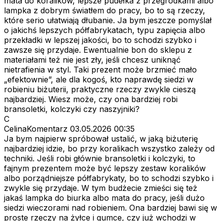
mata do koralików, lepsze pudełka z przegródkami albo
lampka z dobrym światłem do pracy, bo to są rzeczy,
które serio ułatwiają dłubanie. Ja bym jeszcze pomyślał
o jakichś lepszych półfabrykatach, typu zapięcia albo
przekładki w lepszej jakości, bo to schodzi szybko i
zawsze się przydaje. Ewentualnie bon do sklepu z
materiałami też nie jest zły, jeśli chcesz uniknąć
nietrafienia w styl. Taki prezent może brzmieć mało
„efektownie”, ale dla kogoś, kto naprawdę siedzi w
robieniu biżuterii, praktyczne rzeczy zwykle cieszą
najbardziej. Wiesz może, czy ona bardziej robi
bransoletki, kolczyki czy naszyjniki?
C
CelinaKomentarz
03.05.2026 00:35
Ja bym najpierw spróbował ustalić, w jaką biżuterię
najbardziej idzie, bo przy koralikach wszystko zależy od
techniki. Jeśli robi głównie bransoletki i kolczyki, to
fajnym prezentem może być lepszy zestaw koralików
albo porządniejsze półfabrykaty, bo to schodzi szybko i
zwykle się przydaje. W tym budżecie zmieści się też
jakaś lampka do biurka albo mata do pracy, jeśli dużo
siedzi wieczorami nad robieniem. Ona bardziej bawi się w
proste rzeczy na żyłce i gumce, czy już wchodzi w