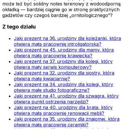
może też być solidny notes terenowy z wodoodporną
okładką — bardziej ciągnie go w stronę praktycznych
gadżetów czy czegoś bardziej „ornitologicznego”?
Z tego działu
Jaki prezent na 36. urodziny dla koleżanki, która
otwiera małą pracownię introligatorską?
Jaki prezent na 45. urodziny dla mamy, która
otwiera małą pracownię krawiecką?
Jaki prezent na 37. urodziny dla kolegi, który
otwiera mały serwis komputerowy?
Jaki prezent na 32. urodziny dla siostry, która
otwiera małą kwiaciarnię?
Jaki prezent na 34. urodziny dla kolegi, który
otwiera małe studio fotograficzne?
Jaki prezent na 41. urodziny dla szwagra, który
otwiera punkt ostrzenia narzędzi?
Jaki prezent na 40. urodziny dla brata, który
otwiera małą pracownię renowacji mebli?
Jaki prezent na 35. urodziny dla znajomej, która
otwiera małą pracownię ceramiki?