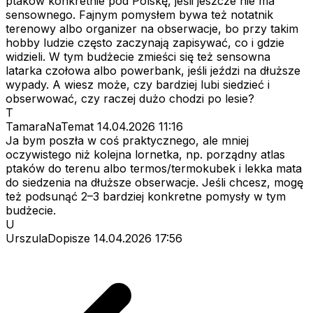
ptaków konkretnie pod Polskę, jeśli jeszcze nie ma
sensownego. Fajnym pomysłem bywa też notatnik
terenowy albo organizer na obserwacje, bo przy takim
hobby ludzie często zaczynają zapisywać, co i gdzie
widzieli. W tym budżecie zmieści się też sensowna
latarka czołowa albo powerbank, jeśli jeździ na dłuższe
wypady. A wiesz może, czy bardziej lubi siedzieć i
obserwować, czy raczej dużo chodzi po lesie?
T
TamaraNaTemat
14.04.2026 11:16
Ja bym poszła w coś praktycznego, ale mniej
oczywistego niż kolejna lornetka, np. porządny atlas
ptaków do terenu albo termos/termokubek i lekka mata
do siedzenia na dłuższe obserwacje. Jeśli chcesz, mogę
też podsunąć 2–3 bardziej konkretne pomysły w tym
budżecie.
U
UrszulaDopisze
14.04.2026 17:56