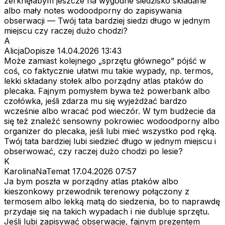
zerknęłabym jeszcze na wygodne siedzisko składane
albo mały notes wodoodporny do zapisywania
obserwacji — Twój tata bardziej siedzi długo w jednym
miejscu czy raczej dużo chodzi?
A
AlicjaDopisze
14.04.2026 13:43
Może zamiast kolejnego „sprzętu głównego” pójść w
coś, co faktycznie ułatwi mu takie wypady, np. termos,
lekki składany stołek albo porządny atlas ptaków do
plecaka. Fajnym pomysłem bywa też powerbank albo
czołówka, jeśli zdarza mu się wyjeżdżać bardzo
wcześnie albo wracać pod wieczór. W tym budżecie da
się też znaleźć sensowny pokrowiec wodoodporny albo
organizer do plecaka, jeśli lubi mieć wszystko pod ręką.
Twój tata bardziej lubi siedzieć długo w jednym miejscu i
obserwować, czy raczej dużo chodzi po lesie?
K
KarolinaNaTemat
17.04.2026 07:57
Ja bym poszła w porządny atlas ptaków albo
kieszonkowy przewodnik terenowy połączony z
termosem albo lekką matą do siedzenia, bo to naprawdę
przydaje się na takich wypadach i nie dubluje sprzętu.
Jeśli lubi zapisywać obserwacje, fajnym prezentem