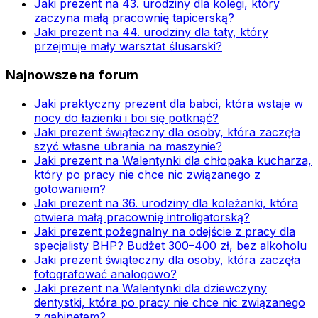
Jaki prezent na 43. urodziny dla kolegi, który
zaczyna małą pracownię tapicerską?
Jaki prezent na 44. urodziny dla taty, który
przejmuje mały warsztat ślusarski?
Najnowsze na forum
Jaki praktyczny prezent dla babci, która wstaje w
nocy do łazienki i boi się potknąć?
Jaki prezent świąteczny dla osoby, która zaczęła
szyć własne ubrania na maszynie?
Jaki prezent na Walentynki dla chłopaka kucharza,
który po pracy nie chce nic związanego z
gotowaniem?
Jaki prezent na 36. urodziny dla koleżanki, która
otwiera małą pracownię introligatorską?
Jaki prezent pożegnalny na odejście z pracy dla
specjalisty BHP? Budżet 300–400 zł, bez alkoholu
Jaki prezent świąteczny dla osoby, która zaczęła
fotografować analogowo?
Jaki prezent na Walentynki dla dziewczyny
dentystki, która po pracy nie chce nic związanego
z gabinetem?