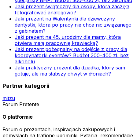
specjalisty BHP? Budżet 300–400 zł, bez alkoholu
Jaki prezent świąteczny dla osoby, która zaczęła
fotografować analogowo?
Jaki prezent na Walentynki dla dziewczyny
dentystki, która po pracy nie chce nic związanego
z gabinetem?
Jaki prezent na 45. urodziny dla mamy, która
otwiera małą pracownię krawiecką?
Jaki prezent pożegnalny na odejście z pracy dla
koordynatorki eventów? Budżet 300–400 zł, bez
alkoholu
Jaki praktyczny prezent dla dziadka, który sam
gotuje, ale ma słabszy chwyt w dłoniach?
Partner kategorii
mitzu
Forum Pretente
O platformie
Forum o prezentach, inspiracjach zakupowych i
pomyslach na trafione upominki. Pytania, rekomendacje