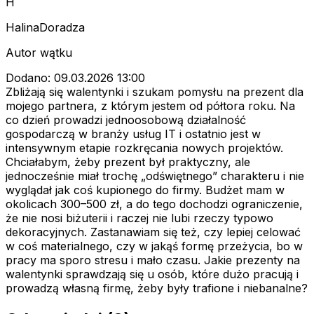
H
HalinaDoradza
Autor wątku
Dodano: 09.03.2026 13:00
Zbliżają się walentynki i szukam pomysłu na prezent dla
mojego partnera, z którym jestem od półtora roku. Na
co dzień prowadzi jednoosobową działalność
gospodarczą w branży usług IT i ostatnio jest w
intensywnym etapie rozkręcania nowych projektów.
Chciałabym, żeby prezent był praktyczny, ale
jednocześnie miał trochę „odświętnego” charakteru i nie
wyglądał jak coś kupionego do firmy. Budżet mam w
okolicach 300–500 zł, a do tego dochodzi ograniczenie,
że nie nosi biżuterii i raczej nie lubi rzeczy typowo
dekoracyjnych. Zastanawiam się też, czy lepiej celować
w coś materialnego, czy w jakąś formę przeżycia, bo w
pracy ma sporo stresu i mało czasu. Jakie prezenty na
walentynki sprawdzają się u osób, które dużo pracują i
prowadzą własną firmę, żeby były trafione i niebanalne?