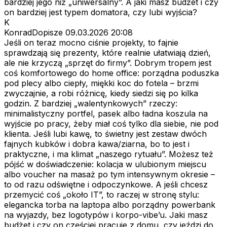
bardziej jego niż „uniwersalny”. A jaki masz budżet i czy
on bardziej jest typem domatora, czy lubi wyjścia?
K
KonradDopisze
09.03.2026 20:08
Jeśli on teraz mocno ciśnie projekty, to fajnie
sprawdzają się prezenty, które realnie ułatwiają dzień,
ale nie krzyczą „sprzęt do firmy”. Dobrym tropem jest
coś komfortowego do home office: porządna poduszka
pod plecy albo ciepły, miękki koc do fotela – brzmi
zwyczajnie, a robi różnicę, kiedy siedzi się po kilka
godzin. Z bardziej „walentynkowych” rzeczy:
minimalistyczny portfel, pasek albo ładna koszula na
wyjście po pracy, żeby miał coś tylko dla siebie, nie pod
klienta. Jeśli lubi kawę, to świetny jest zestaw dwóch
fajnych kubków i dobra kawa/ziarna, bo to jest i
praktyczne, i ma klimat „naszego rytuału”. Możesz też
pójść w doświadczenie: kolacja w ulubionym miejscu
albo voucher na masaż po tym intensywnym okresie –
to od razu odświętne i odpoczynkowe. A jeśli chcesz
przemycić coś „około IT”, to raczej w stronę stylu:
elegancka torba na laptopa albo porządny powerbank
na wyjazdy, bez logotypów i korpo-vibe’u. Jaki masz
budżet i czy on częściej pracuje z domu, czy jeździ do