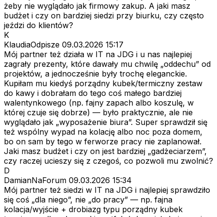
żeby nie wyglądało jak firmowy zakup. A jaki masz
budżet i czy on bardziej siedzi przy biurku, czy często
jeździ do klientów?
K
KlaudiaOdpisze
09.03.2026 15:17
Mój partner też działa w IT na JDG i u nas najlepiej
zagrały prezenty, które dawały mu chwilę „oddechu” od
projektów, a jednocześnie były trochę eleganckie.
Kupiłam mu kiedyś porządny kubek/termiczny zestaw
do kawy i dobrałam do tego coś małego bardziej
walentynkowego (np. fajny zapach albo koszulę, w
której czuje się dobrze) — było praktycznie, ale nie
wyglądało jak „wyposażenie biura”. Super sprawdził się
też wspólny wypad na kolację albo noc poza domem,
bo on sam by tego w ferworze pracy nie zaplanował.
Jaki masz budżet i czy on jest bardziej „gadżeciarzem”,
czy raczej ucieszy się z czegoś, co pozwoli mu zwolnić?
D
DamianNaForum
09.03.2026 15:34
Mój partner też siedzi w IT na JDG i najlepiej sprawdziło
się coś „dla niego”, nie „do pracy” — np. fajna
kolacja/wyjście + drobiazg typu porządny kubek