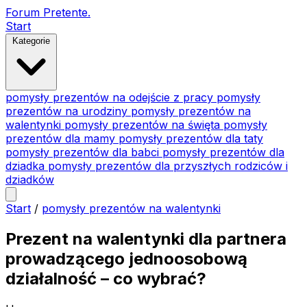
Forum Pretente
.
Start
Kategorie
pomysły prezentów na odejście z pracy
pomysły
prezentów na urodziny
pomysły prezentów na
walentynki
pomysły prezentów na święta
pomysły
prezentów dla mamy
pomysły prezentów dla taty
pomysły prezentów dla babci
pomysły prezentów dla
dziadka
pomysły prezentów dla przyszłych rodziców i
dziadków
Start
/
pomysły prezentów na walentynki
Prezent na walentynki dla partnera
prowadzącego jednoosobową
działalność – co wybrać?