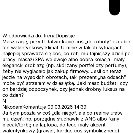
W odpowiedzi do: IrenaDopisuje
Masz rację, przy IT łatwo kupić coś „do roboty” i zgubić
ten walentynkowy klimat. U mnie w takich sytuacjach
najlepiej sprawdza się coś, co robi mu fajniejszy dzień po
pracy: masaż/SPA we dwoje albo dobra kolacja i mały,
elegancki drobiazg (np. skórzany portfel czy perfumy),
żeby nie wyglądało jak zakup firmowy. Jeśli on teraz
jedzie na wysokich obrotach, taki prezent „na oddech”
może być strzałem w dziesiątkę. Jaki masz budżet i czy
on bardziej odpoczynek, czy jednak drobny luksus na
co dzień?
N
NikodemKomentuje
09.03.2026 14:39
Ja bym poszła w coś „dla niego”, ale co realnie ułatwi
mu dzień: np. porządne słuchawki z ANC albo fajny
plecak/torbę na laptopa, do tego mały akcent
walentynkowy (grawer, kartka, coś symbolicznego),