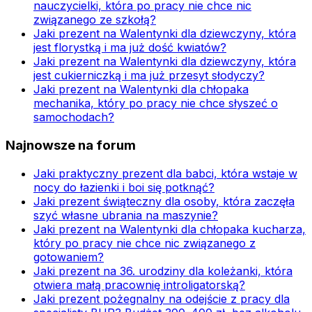
nauczycielki, która po pracy nie chce nic
związanego ze szkołą?
Jaki prezent na Walentynki dla dziewczyny, która
jest florystką i ma już dość kwiatów?
Jaki prezent na Walentynki dla dziewczyny, która
jest cukierniczką i ma już przesyt słodyczy?
Jaki prezent na Walentynki dla chłopaka
mechanika, który po pracy nie chce słyszeć o
samochodach?
Najnowsze na forum
Jaki praktyczny prezent dla babci, która wstaje w
nocy do łazienki i boi się potknąć?
Jaki prezent świąteczny dla osoby, która zaczęła
szyć własne ubrania na maszynie?
Jaki prezent na Walentynki dla chłopaka kucharza,
który po pracy nie chce nic związanego z
gotowaniem?
Jaki prezent na 36. urodziny dla koleżanki, która
otwiera małą pracownię introligatorską?
Jaki prezent pożegnalny na odejście z pracy dla