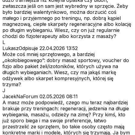
zwłaszcza jeśli on sam jest wybredny w sprzęcie. Żeby
było bardziej walentynkowo, można dorzucić coś
małego i przyjemnego po treningu, np. dobrą kąpiel
magnezową, ciepłe skarpety regeneracyjne albo kolację
po długim wybieganiu. Wiesz, czy on już regularnie
chodzi do fizjoterapeuty albo korzysta z masaży?
L
LukaszOdpisuje
22.04.2026 13:52
Może coś mniej sprzętowego, a bardziej
„okołobiegowego”: dobry masaż sportowy, voucher do
fizjo albo pakiet żeli/izotoników, których używa na
długich wybieganiach. Wiesz, czy ma jakąś markę
odżywek albo skarpet kompresyjnych, której się
trzyma?
J
JacekNaForum
02.05.2026 08:11
A masz może podpowiedź, czego mu teraz najbardziej
brakuje przy treningach: regeneracji, jedzenia na długie
wybiegania, masażu, odzieży na zimę? Przy kimś, kto
już sporo biega i ma swoje preferencje, łatwo
przestrzelić ze sprzętem, bo takie osoby często mają
konkretne marki i modele, których się trzymają. Ja bym