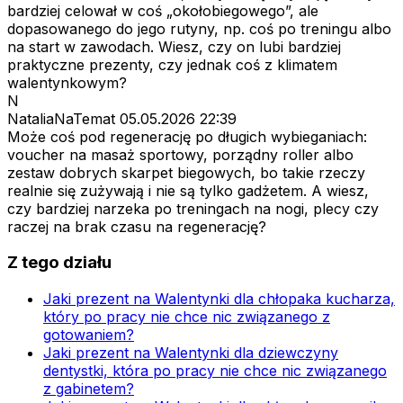
bardziej celował w coś „okołobiegowego”, ale
dopasowanego do jego rutyny, np. coś po treningu albo
na start w zawodach. Wiesz, czy on lubi bardziej
praktyczne prezenty, czy jednak coś z klimatem
walentynkowym?
N
NataliaNaTemat
05.05.2026 22:39
Może coś pod regenerację po długich wybieganiach:
voucher na masaż sportowy, porządny roller albo
zestaw dobrych skarpet biegowych, bo takie rzeczy
realnie się zużywają i nie są tylko gadżetem. A wiesz,
czy bardziej narzeka po treningach na nogi, plecy czy
raczej na brak czasu na regenerację?
Z tego działu
Jaki prezent na Walentynki dla chłopaka kucharza,
który po pracy nie chce nic związanego z
gotowaniem?
Jaki prezent na Walentynki dla dziewczyny
dentystki, która po pracy nie chce nic związanego
z gabinetem?