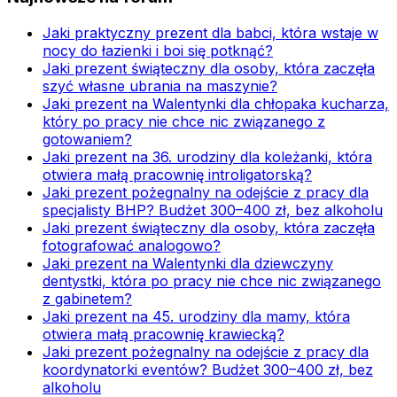
Jaki praktyczny prezent dla babci, która wstaje w
nocy do łazienki i boi się potknąć?
Jaki prezent świąteczny dla osoby, która zaczęła
szyć własne ubrania na maszynie?
Jaki prezent na Walentynki dla chłopaka kucharza,
który po pracy nie chce nic związanego z
gotowaniem?
Jaki prezent na 36. urodziny dla koleżanki, która
otwiera małą pracownię introligatorską?
Jaki prezent pożegnalny na odejście z pracy dla
specjalisty BHP? Budżet 300–400 zł, bez alkoholu
Jaki prezent świąteczny dla osoby, która zaczęła
fotografować analogowo?
Jaki prezent na Walentynki dla dziewczyny
dentystki, która po pracy nie chce nic związanego
z gabinetem?
Jaki prezent na 45. urodziny dla mamy, która
otwiera małą pracownię krawiecką?
Jaki prezent pożegnalny na odejście z pracy dla
koordynatorki eventów? Budżet 300–400 zł, bez
alkoholu