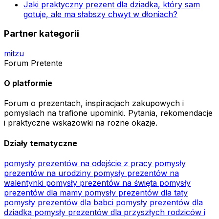
Jaki praktyczny prezent dla dziadka, który sam
gotuje, ale ma słabszy chwyt w dłoniach?
Partner kategorii
mitzu
Forum Pretente
O platformie
Forum o prezentach, inspiracjach zakupowych i
pomyslach na trafione upominki. Pytania, rekomendacje
i praktyczne wskazowki na rozne okazje.
Działy tematyczne
pomysły prezentów na odejście z pracy
pomysły
prezentów na urodziny
pomysły prezentów na
walentynki
pomysły prezentów na święta
pomysły
prezentów dla mamy
pomysły prezentów dla taty
pomysły prezentów dla babci
pomysły prezentów dla
dziadka
pomysły prezentów dla przyszłych rodziców i