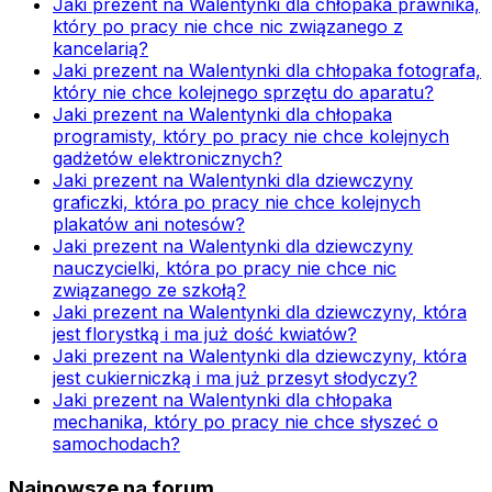
Jaki prezent na Walentynki dla chłopaka prawnika,
który po pracy nie chce nic związanego z
kancelarią?
Jaki prezent na Walentynki dla chłopaka fotografa,
który nie chce kolejnego sprzętu do aparatu?
Jaki prezent na Walentynki dla chłopaka
programisty, który po pracy nie chce kolejnych
gadżetów elektronicznych?
Jaki prezent na Walentynki dla dziewczyny
graficzki, która po pracy nie chce kolejnych
plakatów ani notesów?
Jaki prezent na Walentynki dla dziewczyny
nauczycielki, która po pracy nie chce nic
związanego ze szkołą?
Jaki prezent na Walentynki dla dziewczyny, która
jest florystką i ma już dość kwiatów?
Jaki prezent na Walentynki dla dziewczyny, która
jest cukierniczką i ma już przesyt słodyczy?
Jaki prezent na Walentynki dla chłopaka
mechanika, który po pracy nie chce słyszeć o
samochodach?
Najnowsze na forum