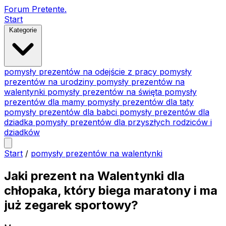
Forum Pretente
.
Start
Kategorie
pomysły prezentów na odejście z pracy
pomysły
prezentów na urodziny
pomysły prezentów na
walentynki
pomysły prezentów na święta
pomysły
prezentów dla mamy
pomysły prezentów dla taty
pomysły prezentów dla babci
pomysły prezentów dla
dziadka
pomysły prezentów dla przyszłych rodziców i
dziadków
Start
/
pomysły prezentów na walentynki
Jaki prezent na Walentynki dla
chłopaka, który biega maratony i ma
już zegarek sportowy?