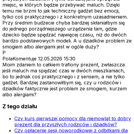
miejsc, w których będzie przebywać maluch. Dzięki
temu nie brzmi to jak techniczny gadżet bez emocji,
tylko coś praktycznego i z konkretnym uzasadnieniem.
Przy średnim budżecie chyba bardziej skłaniałbym się
do jednego porządniejszego urządzenia tam, gdzie
dziecko będzie spędzać najwięcej czasu, niż do dwóch
bardzo podstawowych modeli. A u dziadków problem ze
smogiem albo alergiami jest w ogóle duży?
P
PolaKomentuje
12.05.2026 15:30
Moim zdaniem to całkiem trafiony prezent, zwłaszcza
jeśli maluch ma spędzać czas w dwóch mieszkaniach,
bo to jednak coś praktycznego i z sensem, a nie tylko
gadżet. Bardziej zastanowiłbym się, czy u rodziców i
dziadków faktycznie jest problem ze smogiem, kurzem
albo alergiami?
Z tego działu
Czy kurs pierwszej pomocy dla niemowląt to dobry
prezent dla przyszłych rodziców i dziadków?
Czy opłacenie sesji noworodkowej z odbitkami dla