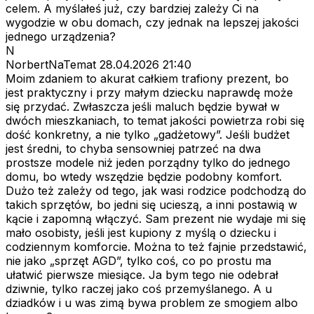
celem. A myślałeś już, czy bardziej zależy Ci na
wygodzie w obu domach, czy jednak na lepszej jakości
jednego urządzenia?
N
NorbertNaTemat
28.04.2026 21:40
Moim zdaniem to akurat całkiem trafiony prezent, bo
jest praktyczny i przy małym dziecku naprawdę może
się przydać. Zwłaszcza jeśli maluch będzie bywał w
dwóch mieszkaniach, to temat jakości powietrza robi się
dość konkretny, a nie tylko „gadżetowy”. Jeśli budżet
jest średni, to chyba sensowniej patrzeć na dwa
prostsze modele niż jeden porządny tylko do jednego
domu, bo wtedy wszędzie będzie podobny komfort.
Dużo też zależy od tego, jak wasi rodzice podchodzą do
takich sprzętów, bo jedni się ucieszą, a inni postawią w
kącie i zapomną włączyć. Sam prezent nie wydaje mi się
mało osobisty, jeśli jest kupiony z myślą o dziecku i
codziennym komforcie. Można to też fajnie przedstawić,
nie jako „sprzęt AGD”, tylko coś, co po prostu ma
ułatwić pierwsze miesiące. Ja bym tego nie odebrał
dziwnie, tylko raczej jako coś przemyślanego. A u
dziadków i u was zimą bywa problem ze smogiem albo