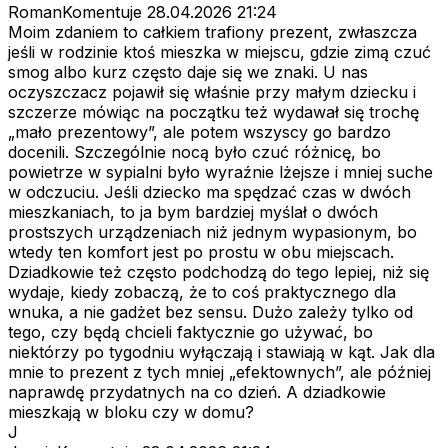
RomanKomentuje
28.04.2026 21:24
Moim zdaniem to całkiem trafiony prezent, zwłaszcza
jeśli w rodzinie ktoś mieszka w miejscu, gdzie zimą czuć
smog albo kurz często daje się we znaki. U nas
oczyszczacz pojawił się właśnie przy małym dziecku i
szczerze mówiąc na początku też wydawał się trochę
„mało prezentowy”, ale potem wszyscy go bardzo
docenili. Szczególnie nocą było czuć różnicę, bo
powietrze w sypialni było wyraźnie lżejsze i mniej suche
w odczuciu. Jeśli dziecko ma spędzać czas w dwóch
mieszkaniach, to ja bym bardziej myślał o dwóch
prostszych urządzeniach niż jednym wypasionym, bo
wtedy ten komfort jest po prostu w obu miejscach.
Dziadkowie też często podchodzą do tego lepiej, niż się
wydaje, kiedy zobaczą, że to coś praktycznego dla
wnuka, a nie gadżet bez sensu. Dużo zależy tylko od
tego, czy będą chcieli faktycznie go używać, bo
niektórzy po tygodniu wyłączają i stawiają w kąt. Jak dla
mnie to prezent z tych mniej „efektownych”, ale później
naprawdę przydatnych na co dzień. A dziadkowie
mieszkają w bloku czy w domu?
J