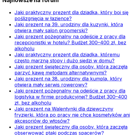
Najnowsze na forum
Jaki praktyczny prezent dla dziadka, który boi się
poślizgnięcia w łazience?
Jaki prezent na 39. urodziny dla kuzynki, która
otwiera mały salon groomerski?
Jaki prezent pożegnalny na odejście z pracy dla
recepcjonistki w hotelu? Budżet 300–400 zł, bez
alkoholu
Jaki praktyczny prezent dla dziadka, któremu
często marzną stopy i dużo siedzi w domu?
Jaki prezent świąteczny dla osoby, która zaczęła
parzyć kawę metodami alternatywnymi?
Jaki prezent na 38. urodziny dla kumpla, który
otwiera mały serwis rowerowy?
Jaki prezent pożegnalny na odejście z pracy dla
logistyka w firmie produkcyjnej? Budżet 300–400
zł, bez alkoholu
Jaki prezent na Walentynki dla dziewczyny
fryzjerki, która po pracy nie chce kosmetyków ani
akcesoriów do włosów?
Jaki prezent świąteczny dla osoby, która zaczęła
obserwować ptaki podczas spacerów?