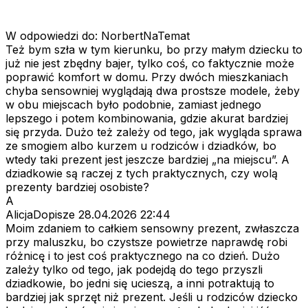
W odpowiedzi do: NorbertNaTemat
Też bym szła w tym kierunku, bo przy małym dziecku to
już nie jest zbędny bajer, tylko coś, co faktycznie może
poprawić komfort w domu. Przy dwóch mieszkaniach
chyba sensowniej wyglądają dwa prostsze modele, żeby
w obu miejscach było podobnie, zamiast jednego
lepszego i potem kombinowania, gdzie akurat bardziej
się przyda. Dużo też zależy od tego, jak wygląda sprawa
ze smogiem albo kurzem u rodziców i dziadków, bo
wtedy taki prezent jest jeszcze bardziej „na miejscu”. A
dziadkowie są raczej z tych praktycznych, czy wolą
prezenty bardziej osobiste?
A
AlicjaDopisze
28.04.2026 22:44
Moim zdaniem to całkiem sensowny prezent, zwłaszcza
przy maluszku, bo czystsze powietrze naprawdę robi
różnicę i to jest coś praktycznego na co dzień. Dużo
zależy tylko od tego, jak podejdą do tego przyszli
dziadkowie, bo jedni się ucieszą, a inni potraktują to
bardziej jak sprzęt niż prezent. Jeśli u rodziców dziecko