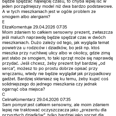
będzie spędzać najwięcej czasu, to chyba lepiej iść w
jeden porządniejszy model niż dwa bardzo podstawowe.
A w tych mieszkaniach jest w ogóle problem ze
smogiem albo alergiami?
E
ElizaKomentuje
29.04.2026 07:35
Moim zdaniem to całkiem sensowny prezent, zwłaszcza
jeśli maluch naprawdę będzie spędzał czas w dwóch
mieszkaniach. Dużo zależy od tego, jak wygląda temat
powietrza u rodziców i dziadków, bo jeśli np. ktoś
mieszka przy ruchliwej ulicy albo w okolicy, gdzie zimą
jest słabo ze smogiem, to taki sprzęt może się naprawdę
przydać. Jeśli chcesz, żeby prezent był bardziej „od
serca”, możesz to po prostu dobrze opisać przy
wręczaniu, wtedy nie będzie wyglądał jak przypadkowy
gadżet. Bardziej skłaniasz się ku temu, żeby kupić coś
solidniejszego do jednego mieszkania czy jednak
ogarnąć oba miejsca?
C
CelinaKomentarz
29.04.2026 07:35
Sam pomysł jest całkiem sensowny, ale moim zdaniem
lepiej nie traktować oczyszczacza jako „prezentu dla
przyszłych dziadków”, tylko bardziej jako sprzęt dla