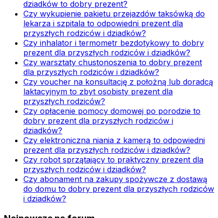
dziadków to dobry prezent?
Czy wykupienie pakietu przejazdów taksówką do
lekarza i szpitala to odpowiedni prezent dla
przyszłych rodziców i dziadków?
Czy inhalator i termometr bezdotykowy to dobry
prezent dla przyszłych rodziców i dziadków?
Czy warsztaty chustonoszenia to dobry prezent
dla przyszłych rodziców i dziadków?
Czy voucher na konsultację z położną lub doradcą
laktacyjnym to zbyt osobisty prezent dla
przyszłych rodziców?
Czy opłacenie pomocy domowej po porodzie to
dobry prezent dla przyszłych rodziców i
dziadków?
Czy elektroniczna niania z kamerą to odpowiedni
prezent dla przyszłych rodziców i dziadków?
Czy robot sprzątający to praktyczny prezent dla
przyszłych rodziców i dziadków?
Czy abonament na zakupy spożywcze z dostawą
do domu to dobry prezent dla przyszłych rodziców
i dziadków?