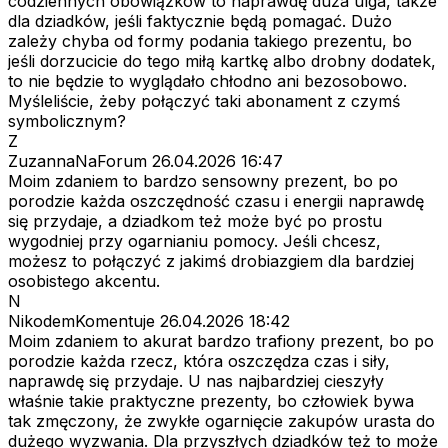
codziennych obowiązków to naprawdę duża ulga, także
dla dziadków, jeśli faktycznie będą pomagać. Dużo
zależy chyba od formy podania takiego prezentu, bo
jeśli dorzucicie do tego miłą kartkę albo drobny dodatek,
to nie będzie to wyglądało chłodno ani bezosobowo.
Myśleliście, żeby połączyć taki abonament z czymś
symbolicznym?
Z
ZuzannaNaForum
26.04.2026 16:47
Moim zdaniem to bardzo sensowny prezent, bo po
porodzie każda oszczędność czasu i energii naprawdę
się przydaje, a dziadkom też może być po prostu
wygodniej przy ogarnianiu pomocy. Jeśli chcesz,
możesz to połączyć z jakimś drobiazgiem dla bardziej
osobistego akcentu.
N
NikodemKomentuje
26.04.2026 18:42
Moim zdaniem to akurat bardzo trafiony prezent, bo po
porodzie każda rzecz, która oszczędza czas i siły,
naprawdę się przydaje. U nas najbardziej cieszyły
właśnie takie praktyczne prezenty, bo człowiek bywa
tak zmęczony, że zwykłe ogarnięcie zakupów urasta do
dużego wyzwania. Dla przyszłych dziadków też to może