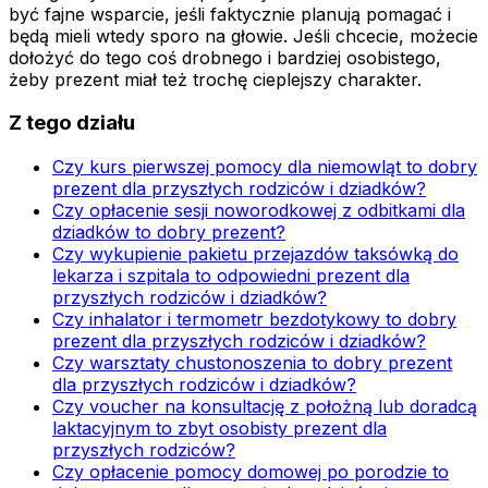
być fajne wsparcie, jeśli faktycznie planują pomagać i
będą mieli wtedy sporo na głowie. Jeśli chcecie, możecie
dołożyć do tego coś drobnego i bardziej osobistego,
żeby prezent miał też trochę cieplejszy charakter.
Z tego działu
Czy kurs pierwszej pomocy dla niemowląt to dobry
prezent dla przyszłych rodziców i dziadków?
Czy opłacenie sesji noworodkowej z odbitkami dla
dziadków to dobry prezent?
Czy wykupienie pakietu przejazdów taksówką do
lekarza i szpitala to odpowiedni prezent dla
przyszłych rodziców i dziadków?
Czy inhalator i termometr bezdotykowy to dobry
prezent dla przyszłych rodziców i dziadków?
Czy warsztaty chustonoszenia to dobry prezent
dla przyszłych rodziców i dziadków?
Czy voucher na konsultację z położną lub doradcą
laktacyjnym to zbyt osobisty prezent dla
przyszłych rodziców?
Czy opłacenie pomocy domowej po porodzie to