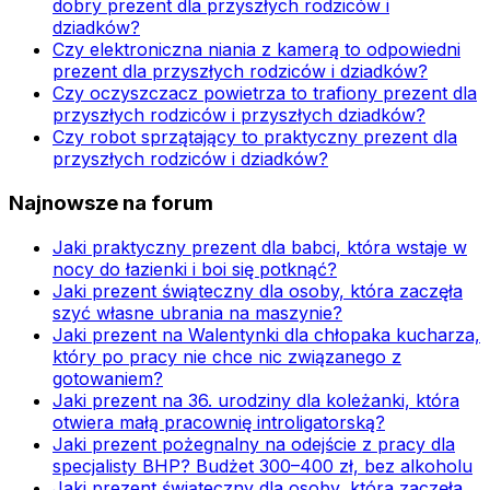
dobry prezent dla przyszłych rodziców i
dziadków?
Czy elektroniczna niania z kamerą to odpowiedni
prezent dla przyszłych rodziców i dziadków?
Czy oczyszczacz powietrza to trafiony prezent dla
przyszłych rodziców i przyszłych dziadków?
Czy robot sprzątający to praktyczny prezent dla
przyszłych rodziców i dziadków?
Najnowsze na forum
Jaki praktyczny prezent dla babci, która wstaje w
nocy do łazienki i boi się potknąć?
Jaki prezent świąteczny dla osoby, która zaczęła
szyć własne ubrania na maszynie?
Jaki prezent na Walentynki dla chłopaka kucharza,
który po pracy nie chce nic związanego z
gotowaniem?
Jaki prezent na 36. urodziny dla koleżanki, która
otwiera małą pracownię introligatorską?
Jaki prezent pożegnalny na odejście z pracy dla
specjalisty BHP? Budżet 300–400 zł, bez alkoholu
Jaki prezent świąteczny dla osoby, która zaczęła