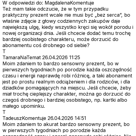
W odpowiedzi do: MagdalenaKomentuje
Też mam takie odczucie, że w tym przypadku
praktyczny prezent wcale nie musi być „bez serca”, bo
właśnie zdjęcie z głowy codziennych zakupów daje
największą ulgę, kiedy wszystko kręci się wokół porodu i
nowej organizacji dnia. Jeśli chcecie dodać temu trochę
bardziej osobistego charakteru, może dorzucić do
abonamentu coś drobnego od siebie?
T
TamaraNaTemat
26.04.2026 11:25
Moim zdaniem to bardzo sensowny prezent, bo w
pierwszych tygodniach po porodzie każda oszczędność
czasu i energii naprawdę robi różnicę, a taki abonament
jest po prostu realnym odciążeniem i dla rodziców, i dla
dziadków pomagających na miejscu. Jeśli chcecie, żeby
miał trochę cieplejszy charakter, można go dorzucić do
czegoś drobnego i bardziej osobistego, np. kartki albo
małego upominku.
T
TadeuszKomentuje
26.04.2026 14:51
Moim zdaniem to akurat bardzo sensowny prezent, bo
w pierwszych tygodniach po porodzie każda