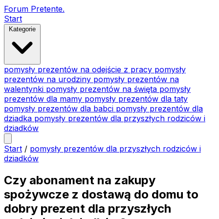
Forum Pretente
.
Start
Kategorie
pomysły prezentów na odejście z pracy
pomysły
prezentów na urodziny
pomysły prezentów na
walentynki
pomysły prezentów na święta
pomysły
prezentów dla mamy
pomysły prezentów dla taty
pomysły prezentów dla babci
pomysły prezentów dla
dziadka
pomysły prezentów dla przyszłych rodziców i
dziadków
Start
/
pomysły prezentów dla przyszłych rodziców i
dziadków
Czy abonament na zakupy
spożywcze z dostawą do domu to
dobry prezent dla przyszłych