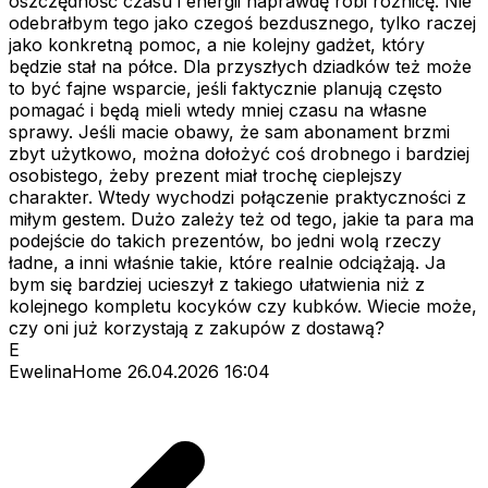
oszczędność czasu i energii naprawdę robi różnicę. Nie
odebrałbym tego jako czegoś bezdusznego, tylko raczej
jako konkretną pomoc, a nie kolejny gadżet, który
będzie stał na półce. Dla przyszłych dziadków też może
to być fajne wsparcie, jeśli faktycznie planują często
pomagać i będą mieli wtedy mniej czasu na własne
sprawy. Jeśli macie obawy, że sam abonament brzmi
zbyt użytkowo, można dołożyć coś drobnego i bardziej
osobistego, żeby prezent miał trochę cieplejszy
charakter. Wtedy wychodzi połączenie praktyczności z
miłym gestem. Dużo zależy też od tego, jakie ta para ma
podejście do takich prezentów, bo jedni wolą rzeczy
ładne, a inni właśnie takie, które realnie odciążają. Ja
bym się bardziej ucieszył z takiego ułatwienia niż z
kolejnego kompletu kocyków czy kubków. Wiecie może,
czy oni już korzystają z zakupów z dostawą?
E
EwelinaHome
26.04.2026 16:04