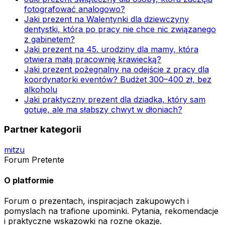
fotografować analogowo?
Jaki prezent na Walentynki dla dziewczyny
dentystki, która po pracy nie chce nic związanego
z gabinetem?
Jaki prezent na 45. urodziny dla mamy, która
otwiera małą pracownię krawiecką?
Jaki prezent pożegnalny na odejście z pracy dla
koordynatorki eventów? Budżet 300–400 zł, bez
alkoholu
Jaki praktyczny prezent dla dziadka, który sam
gotuje, ale ma słabszy chwyt w dłoniach?
Partner kategorii
mitzu
Forum Pretente
O platformie
Forum o prezentach, inspiracjach zakupowych i
pomyslach na trafione upominki. Pytania, rekomendacje
i praktyczne wskazowki na rozne okazje.