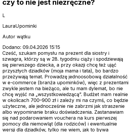
czy to nie jest niezręczne?
L
LauraUpominki
Autor wątku
Dodano: 09.04.2026 15:15
Cześć, szukam pomysłu na prezent dla siostry i
szwagra, którzy są w 28. tygodniu ciąży i spodziewają
się pierwszego dziecka, a przy okazji chcę też ująć
przyszłych dziadków (moja mama i tata), bo bardzo
przeżywają temat. Prowadzę jednoosobową działalność
w e-commerce (branża upominków), więc z prezentami
zwykle jestem na bieżąco, ale tu mam dylemat, bo nie
chcę wyjść na „wszystkowiedzącą”. Budżet mam realnie
w okolicach 700–900 zł i zależy mi na czymś, co będzie
użyteczne, ale jednocześnie nie zabrzmi jak straszenie
albo wypominanie braku doświadczenia. Zastanawiam
się nad podarowaniem vouchera na kurs pierwszej
pomocy dla niemowląt (dla rodziców) i ewentualnie
wersji dla dziadków, tylko nie wiem, jak to bywa