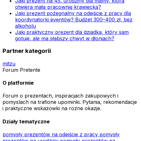
Jaki prezent na 45. urodziny dla mamy, która
otwiera małą pracownię krawiecką?
Jaki prezent pożegnalny na odejście z pracy dla
koordynatorki eventów? Budżet 300–400 zł, bez
alkoholu
Jaki praktyczny prezent dla dziadka, który sam
gotuje, ale ma słabszy chwyt w dłoniach?
Partner kategorii
mitzu
Forum Pretente
O platformie
Forum o prezentach, inspiracjach zakupowych i
pomyslach na trafione upominki. Pytania, rekomendacje
i praktyczne wskazowki na rozne okazje.
Działy tematyczne
pomysły prezentów na odejście z pracy
pomysły
prezentów na urodziny
pomysły prezentów na