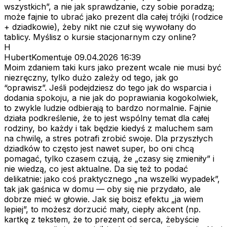
wszystkich”, a nie jak sprawdzanie, czy sobie poradzą;
może fajnie to ubrać jako prezent dla całej trójki (rodzice
+ dziadkowie), żeby nikt nie czuł się wywołany do
tablicy. Myślisz o kursie stacjonarnym czy online?
H
HubertKomentuje
09.04.2026 16:39
Moim zdaniem taki kurs jako prezent wcale nie musi być
niezręczny, tylko dużo zależy od tego, jak go
“oprawisz”. Jeśli podejdziesz do tego jak do wsparcia i
dodania spokoju, a nie jak do poprawiania kogokolwiek,
to zwykle ludzie odbierają to bardzo normalnie. Fajnie
działa podkreślenie, że to jest wspólny temat dla całej
rodziny, bo każdy i tak będzie kiedyś z maluchem sam
na chwilę, a stres potrafi zrobić swoje. Dla przyszłych
dziadków to często jest nawet super, bo oni chcą
pomagać, tylko czasem czują, że „czasy się zmieniły” i
nie wiedzą, co jest aktualne. Da się też to podać
delikatnie: jako coś praktycznego „na wszelki wypadek”,
tak jak gaśnica w domu — oby się nie przydało, ale
dobrze mieć w głowie. Jak się boisz efektu „ja wiem
lepiej”, to możesz dorzucić mały, ciepły akcent (np.
kartkę z tekstem, że to prezent od serca, żebyście