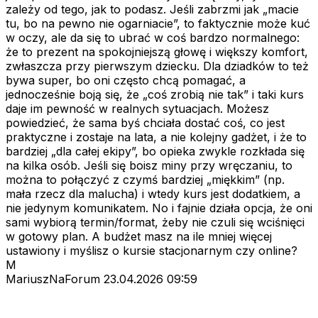
zależy od tego, jak to podasz. Jeśli zabrzmi jak „macie
tu, bo na pewno nie ogarniacie”, to faktycznie może kuć
w oczy, ale da się to ubrać w coś bardzo normalnego:
że to prezent na spokojniejszą głowę i większy komfort,
zwłaszcza przy pierwszym dziecku. Dla dziadków to też
bywa super, bo oni często chcą pomagać, a
jednocześnie boją się, że „coś zrobią nie tak” i taki kurs
daje im pewność w realnych sytuacjach. Możesz
powiedzieć, że sama byś chciała dostać coś, co jest
praktyczne i zostaje na lata, a nie kolejny gadżet, i że to
bardziej „dla całej ekipy”, bo opieka zwykle rozkłada się
na kilka osób. Jeśli się boisz miny przy wręczaniu, to
można to połączyć z czymś bardziej „miękkim” (np.
mała rzecz dla malucha) i wtedy kurs jest dodatkiem, a
nie jedynym komunikatem. No i fajnie działa opcja, że oni
sami wybiorą termin/format, żeby nie czuli się wciśnięci
w gotowy plan. A budżet masz na ile mniej więcej
ustawiony i myślisz o kursie stacjonarnym czy online?
M
MariuszNaForum
23.04.2026 09:59