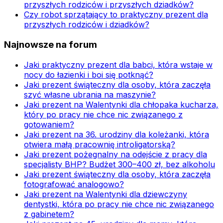
przyszłych rodziców i przyszłych dziadków?
Czy robot sprzątający to praktyczny prezent dla
przyszłych rodziców i dziadków?
Najnowsze na forum
Jaki praktyczny prezent dla babci, która wstaje w
nocy do łazienki i boi się potknąć?
Jaki prezent świąteczny dla osoby, która zaczęła
szyć własne ubrania na maszynie?
Jaki prezent na Walentynki dla chłopaka kucharza,
który po pracy nie chce nic związanego z
gotowaniem?
Jaki prezent na 36. urodziny dla koleżanki, która
otwiera małą pracownię introligatorską?
Jaki prezent pożegnalny na odejście z pracy dla
specjalisty BHP? Budżet 300–400 zł, bez alkoholu
Jaki prezent świąteczny dla osoby, która zaczęła
fotografować analogowo?
Jaki prezent na Walentynki dla dziewczyny
dentystki, która po pracy nie chce nic związanego
z gabinetem?