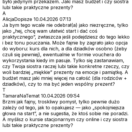
było jedynym przekazem. Jaki masz budżet i czy siostra
lubi takie praktyczne prezenty?
A
AlicjaDopisze
10.04.2026 07:13
Ja bym tego wcale nie odebrał(a) jako niezręczne, tylko
jako „hej, chcę wam ułatwić start i dać coś
praktycznego”, zwłaszcza jeśli podejdziesz do tego lekko
i bez tonu pouczania. Może fajnie by zagrało jako opcja
do wyboru: kurs dla nich, a dla dziadków osobno (żeby
czuli się pewniej), ewentualnie w formie vouchera do
wykorzystania kiedy im pasuje. Tylko się zastanawiam,
czy Twoja siostra raczej lubi takie konkretne rzeczy, czy
woli bardziej „miękkie” prezenty na emocje i pamiątkę. A
budżet masz jaki mniej więcej na całość (dla rodziców +
dziadków), czy to ma być jeden wspólny prezent?
T
TamaraNaTemat
10.04.2026 09:54
Brzmi jak fajny, troskliwy pomysł, tylko pewnie dużo
zależy od tego, jak to opakujesz — jako „spokojniejsza
głowa na start”, a nie sugestia, że ktoś sobie nie poradzi.
A myślisz o kursie stacjonarnym czy online i czy siostra
lubi takie praktyczne prezenty?