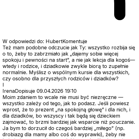
W odpowiedzi do: HubertKomentuje
Też mam podobne odczucie jak Ty: wszystko rozbija się
o to, żeby to zabrzmiało jak „dajemy sobie więcej
spokoju i pewności na start”, a nie jak lekcja dla kogoś—
wtedy i rodzice, i dziadkowie zwykle biorą to zupełnie
normalnie. Myślisz o wspólnym kursie dla wszystkich,
czy osobno dla przyszłych rodziców i dziadków?
I
IrenaDopisuje
09.04.2026 19:10
Moim zdaniem to wcale nie musi być niezręczne —
wszystko zależy od tego, jak to podasz. Jeśli powiesz
wprost, że to prezent „na spokojną głowę” i dla nich, i
dla dziadków, bo wszyscy i tak będą się dzieckiem
zajmować, to brzmi bardziej jak wsparcie niż pouczanie.
Ja bym to dorzucił do czegoś bardziej „miłego” (np.
drobiazg dla mamy albo coś do wyprawki), żeby nie