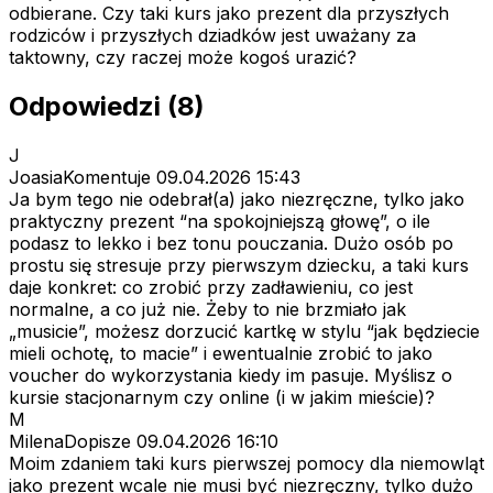
odbierane. Czy taki kurs jako prezent dla przyszłych
rodziców i przyszłych dziadków jest uważany za
taktowny, czy raczej może kogoś urazić?
Odpowiedzi (8)
J
JoasiaKomentuje
09.04.2026 15:43
Ja bym tego nie odebrał(a) jako niezręczne, tylko jako
praktyczny prezent “na spokojniejszą głowę”, o ile
podasz to lekko i bez tonu pouczania. Dużo osób po
prostu się stresuje przy pierwszym dziecku, a taki kurs
daje konkret: co zrobić przy zadławieniu, co jest
normalne, a co już nie. Żeby to nie brzmiało jak
„musicie”, możesz dorzucić kartkę w stylu “jak będziecie
mieli ochotę, to macie” i ewentualnie zrobić to jako
voucher do wykorzystania kiedy im pasuje. Myślisz o
kursie stacjonarnym czy online (i w jakim mieście)?
M
MilenaDopisze
09.04.2026 16:10
Moim zdaniem taki kurs pierwszej pomocy dla niemowląt
jako prezent wcale nie musi być niezręczny, tylko dużo