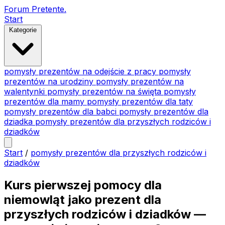
Forum Pretente
.
Start
Kategorie
pomysły prezentów na odejście z pracy
pomysły
prezentów na urodziny
pomysły prezentów na
walentynki
pomysły prezentów na święta
pomysły
prezentów dla mamy
pomysły prezentów dla taty
pomysły prezentów dla babci
pomysły prezentów dla
dziadka
pomysły prezentów dla przyszłych rodziców i
dziadków
Start
/
pomysły prezentów dla przyszłych rodziców i
dziadków
Kurs pierwszej pomocy dla
niemowląt jako prezent dla
przyszłych rodziców i dziadków —