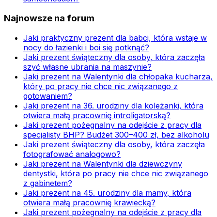
Najnowsze na forum
Jaki praktyczny prezent dla babci, która wstaje w
nocy do łazienki i boi się potknąć?
Jaki prezent świąteczny dla osoby, która zaczęła
szyć własne ubrania na maszynie?
Jaki prezent na Walentynki dla chłopaka kucharza,
który po pracy nie chce nic związanego z
gotowaniem?
Jaki prezent na 36. urodziny dla koleżanki, która
otwiera małą pracownię introligatorską?
Jaki prezent pożegnalny na odejście z pracy dla
specjalisty BHP? Budżet 300–400 zł, bez alkoholu
Jaki prezent świąteczny dla osoby, która zaczęła
fotografować analogowo?
Jaki prezent na Walentynki dla dziewczyny
dentystki, która po pracy nie chce nic związanego
z gabinetem?
Jaki prezent na 45. urodziny dla mamy, która
otwiera małą pracownię krawiecką?
Jaki prezent pożegnalny na odejście z pracy dla