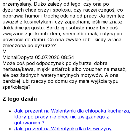
przemyślany. Dużo zależy od tego, czy ona po
dyżurach chce ciszy i spokoju, czy raczej czegoś, co
poprawia humor i trochę odcina od pracy. Ja bym też
uważał z kosmetykami czy zapachami, jeśli nie znasz
dokładnie jej gustu. Bardziej osobiste może być coś
związane z jej komfortem, snem albo małą rutyną po
powrocie do domu. Co ona zwykle robi, kiedy wraca
zmęczona po dyżurze?
M
MichalDopyta
05.07.2026 08:54
Może coś pod odpoczynek po dyżurze: dobra
herbata/kawa, miękki szlafrok albo voucher na masaż,
ale bez żadnych weterynaryjnych motywów. A ona
bardziej lubi rzeczy do domu czy małe wyjścia typu
spa/kolacja?
Z tego działu
Jaki prezent na Walentynki dla chłopaka kucharza,
który po pracy nie chce nic związanego z
gotowaniem?
Jaki prezent na Walentynki dla dziewczyny