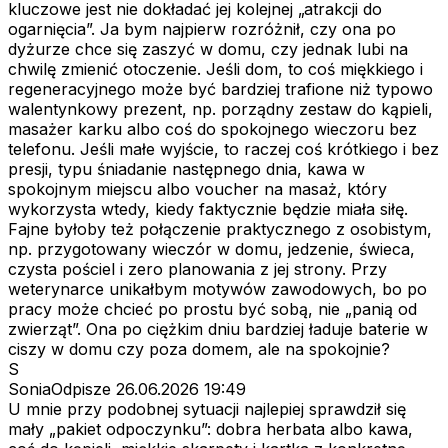
kluczowe jest nie dokładać jej kolejnej „atrakcji do
ogarnięcia”. Ja bym najpierw rozróżnił, czy ona po
dyżurze chce się zaszyć w domu, czy jednak lubi na
chwilę zmienić otoczenie. Jeśli dom, to coś miękkiego i
regeneracyjnego może być bardziej trafione niż typowo
walentynkowy prezent, np. porządny zestaw do kąpieli,
masażer karku albo coś do spokojnego wieczoru bez
telefonu. Jeśli małe wyjście, to raczej coś krótkiego i bez
presji, typu śniadanie następnego dnia, kawa w
spokojnym miejscu albo voucher na masaż, który
wykorzysta wtedy, kiedy faktycznie będzie miała siłę.
Fajne byłoby też połączenie praktycznego z osobistym,
np. przygotowany wieczór w domu, jedzenie, świeca,
czysta pościel i zero planowania z jej strony. Przy
weterynarce unikałbym motywów zawodowych, bo po
pracy może chcieć po prostu być sobą, nie „panią od
zwierząt”. Ona po ciężkim dniu bardziej ładuje baterie w
ciszy w domu czy poza domem, ale na spokojnie?
S
SoniaOdpisze
26.06.2026 19:49
U mnie przy podobnej sytuacji najlepiej sprawdził się
mały „pakiet odpoczynku”: dobra herbata albo kawa,