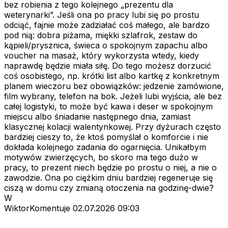
bez robienia z tego kolejnego „prezentu dla
weterynarki”. Jeśli ona po pracy lubi się po prostu
odciąć, fajnie może zadziałać coś małego, ale bardzo
pod nią: dobra piżama, miękki szlafrok, zestaw do
kąpieli/prysznica, świeca o spokojnym zapachu albo
voucher na masaż, który wykorzysta wtedy, kiedy
naprawdę będzie miała siłę. Do tego możesz dorzucić
coś osobistego, np. krótki list albo kartkę z konkretnym
planem wieczoru bez obowiązków: jedzenie zamówione,
film wybrany, telefon na bok. Jeżeli lubi wyjścia, ale bez
całej logistyki, to może być kawa i deser w spokojnym
miejscu albo śniadanie następnego dnia, zamiast
klasycznej kolacji walentynkowej. Przy dyżurach często
bardziej cieszy to, że ktoś pomyślał o komforcie i nie
dokłada kolejnego zadania do ogarnięcia. Unikałbym
motywów zwierzęcych, bo skoro ma tego dużo w
pracy, to prezent niech będzie po prostu o niej, a nie o
zawodzie. Ona po ciężkim dniu bardziej regeneruje się
ciszą w domu czy zmianą otoczenia na godzinę-dwie?
W
WiktorKomentuje
02.07.2026 09:03