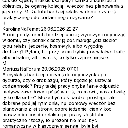
coś do kąpieli, miękkie skarpety i kartka z konkretną
obietnicą, że ogarnę kolację i wieczór bez planowania z
jej strony. Może lubi bardziej relaks w domu czy coś
praktycznego do codziennego używania?
K
KarolinaNaTemat
26.06.2026 22:27
A ona po dyżurach bardziej lubi się wyciszyć i odpocząć
w domu, czy jednak cieszy ją coś małego „dla siebie”,
typu relaks, jedzenie, kosmetyki albo wygodny
drobiazg? Pytam, bo przy takim trybie pracy łatwo trafić
albo idealnie, albo w coś, co tylko zajmie miejsce.
M
MariuszNaForum
29.06.2026 07:01
A myślałeś bardziej o czymś do odpoczynku po
dyżurze, czy o drobiazgu, który będzie jej ułatwiał
codzienność? Przy takiej pracy chyba fajnie odpuścić
motywy zawodowe i pójść w coś, co mówi „masz chwilę
tylko dla siebie”. Może być coś bardzo prostego, ale
dobrane pod jej rytm dnia, np. domowy wieczór bez
planowania z jej strony, dobre jedzenie, ciepły koc,
masaż albo coś do relaksu po pracy. Jeśli lubi
praktyczne rzeczy, to prezent nie musi być
romantyczny w klasycznym sensie, byle był