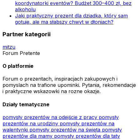
koordynatorki eventów? Budżet 300–400 zł, bez
alkoholu
Jaki praktyczny prezent dla dziadka, który sam
gotuje, ale ma słabszy chwyt w dłoniach?
Partner kategorii
mitzu
Forum Pretente
O platformie
Forum o prezentach, inspiracjach zakupowych i
pomyslach na trafione upominki. Pytania, rekomendacje
i praktyczne wskazowki na rozne okazje.
Działy tematyczne
pomysły prezentów na odejście z pracy
pomysły
prezentów na urodziny
pomysły prezentów na
walentynki
pomysły prezentów na święta
pomysły
prezentów dla mamy
pomysły prezentów dla taty