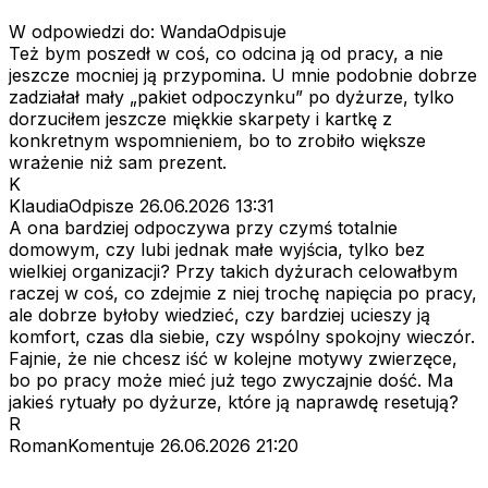
W odpowiedzi do: WandaOdpisuje
Też bym poszedł w coś, co odcina ją od pracy, a nie
jeszcze mocniej ją przypomina. U mnie podobnie dobrze
zadziałał mały „pakiet odpoczynku” po dyżurze, tylko
dorzuciłem jeszcze miękkie skarpety i kartkę z
konkretnym wspomnieniem, bo to zrobiło większe
wrażenie niż sam prezent.
K
KlaudiaOdpisze
26.06.2026 13:31
A ona bardziej odpoczywa przy czymś totalnie
domowym, czy lubi jednak małe wyjścia, tylko bez
wielkiej organizacji? Przy takich dyżurach celowałbym
raczej w coś, co zdejmie z niej trochę napięcia po pracy,
ale dobrze byłoby wiedzieć, czy bardziej ucieszy ją
komfort, czas dla siebie, czy wspólny spokojny wieczór.
Fajnie, że nie chcesz iść w kolejne motywy zwierzęce,
bo po pracy może mieć już tego zwyczajnie dość. Ma
jakieś rytuały po dyżurze, które ją naprawdę resetują?
R
RomanKomentuje
26.06.2026 21:20