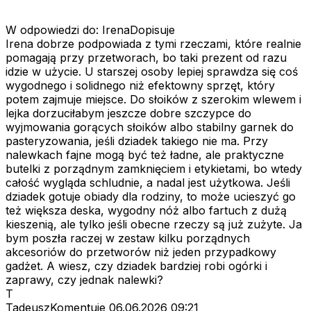
W odpowiedzi do: IrenaDopisuje
Irena dobrze podpowiada z tymi rzeczami, które realnie
pomagają przy przetworach, bo taki prezent od razu
idzie w użycie. U starszej osoby lepiej sprawdza się coś
wygodnego i solidnego niż efektowny sprzęt, który
potem zajmuje miejsce. Do słoików z szerokim wlewem i
lejka dorzuciłabym jeszcze dobre szczypce do
wyjmowania gorących słoików albo stabilny garnek do
pasteryzowania, jeśli dziadek takiego nie ma. Przy
nalewkach fajne mogą być też ładne, ale praktyczne
butelki z porządnym zamknięciem i etykietami, bo wtedy
całość wygląda schludnie, a nadal jest użytkowa. Jeśli
dziadek gotuje obiady dla rodziny, to może ucieszyć go
też większa deska, wygodny nóż albo fartuch z dużą
kieszenią, ale tylko jeśli obecne rzeczy są już zużyte. Ja
bym poszła raczej w zestaw kilku porządnych
akcesoriów do przetworów niż jeden przypadkowy
gadżet. A wiesz, czy dziadek bardziej robi ogórki i
zaprawy, czy jednak nalewki?
T
TadeuszKomentuje
06.06.2026 09:21