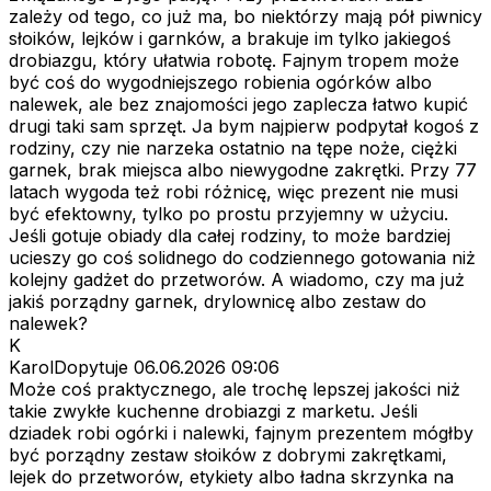
zależy od tego, co już ma, bo niektórzy mają pół piwnicy
słoików, lejków i garnków, a brakuje im tylko jakiegoś
drobiazgu, który ułatwia robotę. Fajnym tropem może
być coś do wygodniejszego robienia ogórków albo
nalewek, ale bez znajomości jego zaplecza łatwo kupić
drugi taki sam sprzęt. Ja bym najpierw podpytał kogoś z
rodziny, czy nie narzeka ostatnio na tępe noże, ciężki
garnek, brak miejsca albo niewygodne zakrętki. Przy 77
latach wygoda też robi różnicę, więc prezent nie musi
być efektowny, tylko po prostu przyjemny w użyciu.
Jeśli gotuje obiady dla całej rodziny, to może bardziej
ucieszy go coś solidnego do codziennego gotowania niż
kolejny gadżet do przetworów. A wiadomo, czy ma już
jakiś porządny garnek, drylownicę albo zestaw do
nalewek?
K
KarolDopytuje
06.06.2026 09:06
Może coś praktycznego, ale trochę lepszej jakości niż
takie zwykłe kuchenne drobiazgi z marketu. Jeśli
dziadek robi ogórki i nalewki, fajnym prezentem mógłby
być porządny zestaw słoików z dobrymi zakrętkami,
lejek do przetworów, etykiety albo ładna skrzynka na