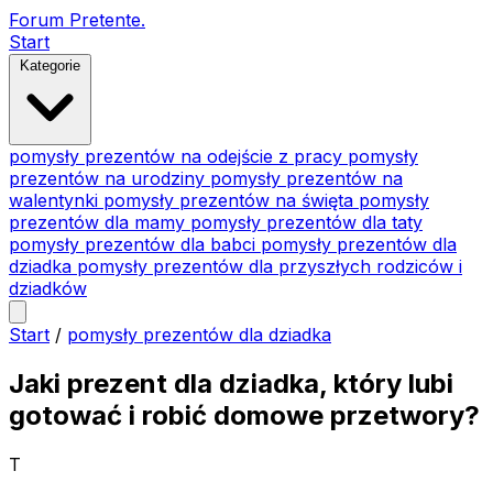
Forum Pretente
.
Start
Kategorie
pomysły prezentów na odejście z pracy
pomysły
prezentów na urodziny
pomysły prezentów na
walentynki
pomysły prezentów na święta
pomysły
prezentów dla mamy
pomysły prezentów dla taty
pomysły prezentów dla babci
pomysły prezentów dla
dziadka
pomysły prezentów dla przyszłych rodziców i
dziadków
Start
/
pomysły prezentów dla dziadka
Jaki prezent dla dziadka, który lubi
gotować i robić domowe przetwory?
T