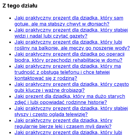
Z tego działu
Jaki praktyczny prezent dla dziadka, który sam
gotuje, ale ma słabszy chwyt w dłoniach?
Jaki praktyczny prezent dla dziadka, który słabiej
widzi i nadal lubi czytać gazety?
Jaki praktyczny prezent dla dziadka, który lubi
rośliny na balkonie, ale męczy go noszenie wody?
Jaki praktyczny prezent dla dziadka po operacji
biodra, który przechodzi rehabilitację w domu?
Jaki praktyczny prezent dla dziadka, który ma
trudność z obsługą telefonu i chce łatwiej
kontaktować się z rodziną?
Jaki praktyczny prezent dla dziadka, który często
gubi klucze i ważne drobiazgi?
Jaki prezent dla dziadka, który ma dużo starych
zdjęć i lubi opowiadać rodzinne historie?
Jaki praktyczny prezent dla dziadka, który słabiej
słyszy i często ogląda telewizję?
Jaki praktyczny prezent dla dziadka, który
regularnie bierze leki i czasem myli dawki?
Jaki praktyczny prezent dla dziadka, który lubi