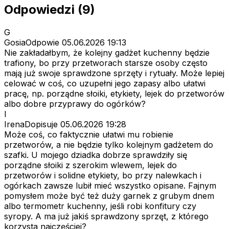
Odpowiedzi (9)
G
GosiaOdpowie
05.06.2026 19:13
Nie zakładałbym, że kolejny gadżet kuchenny będzie
trafiony, bo przy przetworach starsze osoby często
mają już swoje sprawdzone sprzęty i rytuały. Może lepiej
celować w coś, co uzupełni jego zapasy albo ułatwi
pracę, np. porządne słoiki, etykiety, lejek do przetworów
albo dobre przyprawy do ogórków?
I
IrenaDopisuje
05.06.2026 19:28
Może coś, co faktycznie ułatwi mu robienie
przetworów, a nie będzie tylko kolejnym gadżetem do
szafki. U mojego dziadka dobrze sprawdziły się
porządne słoiki z szerokim wlewem, lejek do
przetworów i solidne etykiety, bo przy nalewkach i
ogórkach zawsze lubił mieć wszystko opisane. Fajnym
pomysłem może być też duży garnek z grubym dnem
albo termometr kuchenny, jeśli robi konfitury czy
syropy. A ma już jakiś sprawdzony sprzęt, z którego
korzysta najczęściej?