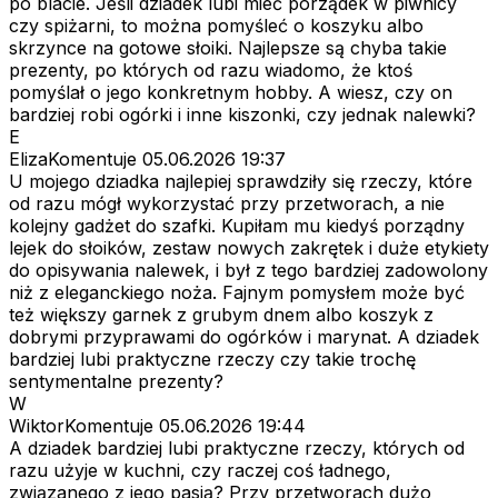
po blacie. Jeśli dziadek lubi mieć porządek w piwnicy
czy spiżarni, to można pomyśleć o koszyku albo
skrzynce na gotowe słoiki. Najlepsze są chyba takie
prezenty, po których od razu wiadomo, że ktoś
pomyślał o jego konkretnym hobby. A wiesz, czy on
bardziej robi ogórki i inne kiszonki, czy jednak nalewki?
E
ElizaKomentuje
05.06.2026 19:37
U mojego dziadka najlepiej sprawdziły się rzeczy, które
od razu mógł wykorzystać przy przetworach, a nie
kolejny gadżet do szafki. Kupiłam mu kiedyś porządny
lejek do słoików, zestaw nowych zakrętek i duże etykiety
do opisywania nalewek, i był z tego bardziej zadowolony
niż z eleganckiego noża. Fajnym pomysłem może być
też większy garnek z grubym dnem albo koszyk z
dobrymi przyprawami do ogórków i marynat. A dziadek
bardziej lubi praktyczne rzeczy czy takie trochę
sentymentalne prezenty?
W
WiktorKomentuje
05.06.2026 19:44
A dziadek bardziej lubi praktyczne rzeczy, których od
razu użyje w kuchni, czy raczej coś ładnego,
związanego z jego pasją? Przy przetworach dużo