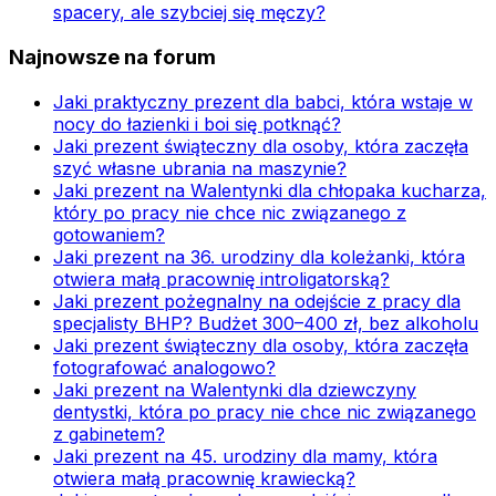
spacery, ale szybciej się męczy?
Najnowsze na forum
Jaki praktyczny prezent dla babci, która wstaje w
nocy do łazienki i boi się potknąć?
Jaki prezent świąteczny dla osoby, która zaczęła
szyć własne ubrania na maszynie?
Jaki prezent na Walentynki dla chłopaka kucharza,
który po pracy nie chce nic związanego z
gotowaniem?
Jaki prezent na 36. urodziny dla koleżanki, która
otwiera małą pracownię introligatorską?
Jaki prezent pożegnalny na odejście z pracy dla
specjalisty BHP? Budżet 300–400 zł, bez alkoholu
Jaki prezent świąteczny dla osoby, która zaczęła
fotografować analogowo?
Jaki prezent na Walentynki dla dziewczyny
dentystki, która po pracy nie chce nic związanego
z gabinetem?
Jaki prezent na 45. urodziny dla mamy, która
otwiera małą pracownię krawiecką?