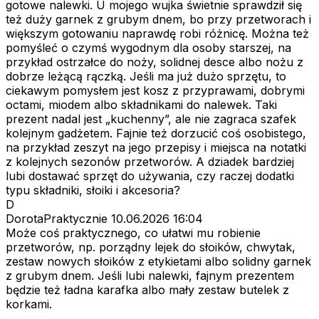
gotowe nalewki. U mojego wujka świetnie sprawdził się
też duży garnek z grubym dnem, bo przy przetworach i
większym gotowaniu naprawdę robi różnicę. Można też
pomyśleć o czymś wygodnym dla osoby starszej, na
przykład ostrzałce do noży, solidnej desce albo nożu z
dobrze leżącą rączką. Jeśli ma już dużo sprzętu, to
ciekawym pomysłem jest kosz z przyprawami, dobrymi
octami, miodem albo składnikami do nalewek. Taki
prezent nadal jest „kuchenny”, ale nie zagraca szafek
kolejnym gadżetem. Fajnie też dorzucić coś osobistego,
na przykład zeszyt na jego przepisy i miejsca na notatki
z kolejnych sezonów przetworów. A dziadek bardziej
lubi dostawać sprzęt do używania, czy raczej dodatki
typu składniki, słoiki i akcesoria?
D
DorotaPraktycznie
10.06.2026 16:04
Może coś praktycznego, co ułatwi mu robienie
przetworów, np. porządny lejek do słoików, chwytak,
zestaw nowych słoików z etykietami albo solidny garnek
z grubym dnem. Jeśli lubi nalewki, fajnym prezentem
będzie też ładna karafka albo mały zestaw butelek z
korkami.