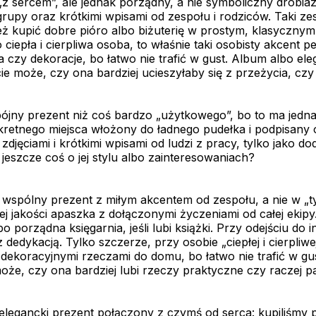
 „z sercem”, ale jednak porządny, a nie symboliczny drobia
rupy oraz krótkimi wpisami od zespołu i rodziców. Taki zes
też kupić dobre pióro albo biżuterię w prostym, klasycznym
o ciepła i cierpliwa osoba, to właśnie taki osobisty akcent
czy dekoracje, bo łatwo nie trafić w gust. Album albo ele
cie może, czy ona bardziej ucieszyłaby się z przeżycia, cz
pójny prezent niż coś bardzo „użytkowego”, bo to ma jedna
retnego miejsca włożony do ładnego pudełka i podpisany o
zdjęciami i krótkimi wpisami od ludzi z pracy, tylko jako d
 jeszcze coś o jej stylu albo zainteresowaniach?
wspólny prezent z miłym akcentem od zespołu, a nie w „typ
j jakości apaszka z dołączonymi życzeniami od całej ekipy
bo porządna księgarnia, jeśli lubi książki. Przy odejściu d
 dedykacją. Tylko szczerze, przy osobie „ciepłej i cierpliw
ekoracyjnymi rzeczami do domu, bo łatwo nie trafić w gus
 może, czy ona bardziej lubi rzeczy praktyczne czy raczej p
elegancki prezent połączony z czymś od serca: kupiliśmy 