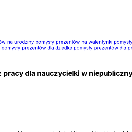
ów na urodziny
pomysły prezentów na walentynki
pomysły
i
pomysły prezentów dla dziadka
pomysły prezentów dla pr
z pracy dla nauczycielki w niepublicz