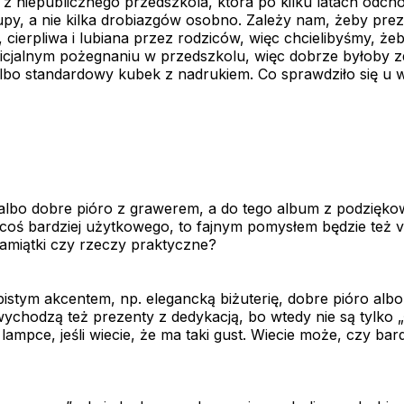
 niepublicznego przedszkola, która po kilku latach odchod
py, a nie kilka drobiazgów osobno. Zależy nam, żeby prezen
ierpliwa i lubiana przez rodziców, więc chcielibyśmy, żeby
ficjalnym pożegnaniu w przedszkolu, więc dobrze byłoby
albo standardowy kubek z nadrukiem. Co sprawdziło się u w
albo dobre pióro z grawerem, a do tego album z podziękowa
icie coś bardziej użytkowego, to fajnym pomysłem będzie t
amiątki czy rzeczy praktyczne?
bistym akcentem, np. elegancką biżuterię, dobre pióro al
wychodzą też prezenty z dedykacją, bo wtedy nie są tylko „
ampce, jeśli wiecie, że ma taki gust. Wiecie może, czy bar