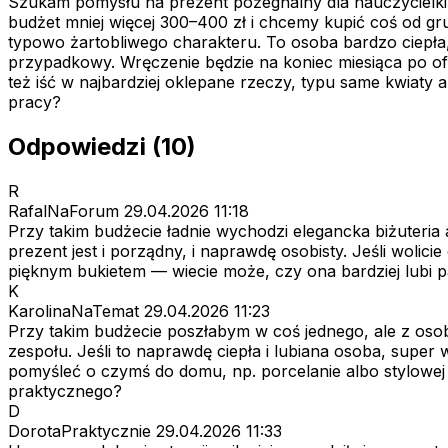
Szukam pomysłu na prezent pożegnalny dla nauczycielki z
budżet mniej więcej 300–400 zł i chcemy kupić coś od gru
typowo żartobliwego charakteru. To osoba bardzo ciepła, c
przypadkowy. Wręczenie będzie na koniec miesiąca po o
też iść w najbardziej oklepane rzeczy, typu same kwiaty 
pracy?
Odpowiedzi (10)
R
RafalNaForum
29.04.2026 11:18
Przy takim budżecie ładnie wychodzi elegancka biżuteria 
prezent jest i porządny, i naprawdę osobisty. Jeśli wol
pięknym bukietem — wiecie może, czy ona bardziej lubi p
K
KarolinaNaTemat
29.04.2026 11:23
Przy takim budżecie poszłabym w coś jednego, ale z oso
zespołu. Jeśli to naprawdę ciepła i lubiana osoba, super 
pomyśleć o czymś do domu, np. porcelanie albo stylowej l
praktycznego?
D
DorotaPraktycznie
29.04.2026 11:33