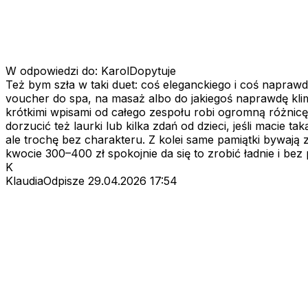
W odpowiedzi do: KarolDopytuje
Też bym szła w taki duet: coś eleganckiego i coś naprawdę
voucher do spa, na masaż albo do jakiegoś naprawdę klima
krótkimi wpisami od całego zespołu robi ogromną różnicę, 
dorzucić też laurki lub kilka zdań od dzieci, jeśli maci
ale trochę bez charakteru. Z kolei same pamiątki bywają 
kwocie 300–400 zł spokojnie da się to zrobić ładnie i bez
K
KlaudiaOdpisze
29.04.2026 17:54