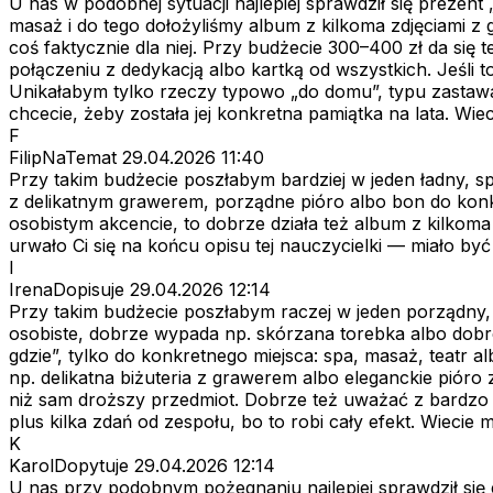
U nas w podobnej sytuacji najlepiej sprawdził się prezent
masaż i do tego dołożyliśmy album z kilkoma zdjęciami z g
coś faktycznie dla niej. Przy budżecie 300–400 zł da się 
połączeniu z dedykacją albo kartką od wszystkich. Jeśli t
Unikałabym tylko rzeczy typowo „do domu”, typu zastawa 
chcecie, żeby została jej konkretna pamiątka na lata. Wie
F
FilipNaTemat
29.04.2026 11:40
Przy takim budżecie poszłabym bardziej w jeden ładny, s
z delikatnym grawerem, porządne pióro albo bon do konk
osobistym akcencie, to dobrze działa też album z kilkoma 
urwało Ci się na końcu opisu tej nauczycielki — miało być
I
IrenaDopisuje
29.04.2026 12:14
Przy takim budżecie poszłabym raczej w jeden porządny, 
osobiste, dobrze wypada np. skórzana torebka albo dobre
gdzie”, tylko do konkretnego miejsca: spa, masaż, teatr al
np. delikatna biżuteria z grawerem albo eleganckie pióro z
niż sam droższy przedmiot. Dobrze też uważać z bardzo d
plus kilka zdań od zespołu, bo to robi cały efekt. Wiecie
K
KarolDopytuje
29.04.2026 12:14
U nas przy podobnym pożegnaniu najlepiej sprawdził się 