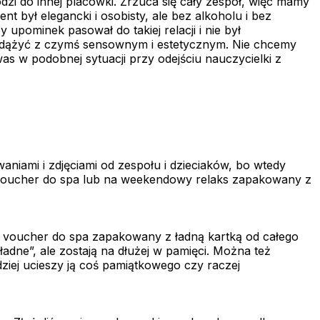
zi do innej placówki. Zrzuca się cały zespół, więc mamy
t był elegancki i osobisty, ale bez alkoholu i bez
 upominek pasował do takiej relacji i nie był
 zdążyć z czymś sensownym i estetycznym. Nie chcemy
as w podobnej sytuacji przy odejściu nauczycielki z
niami i zdjęciami od zespołu i dzieciaków, bo wtedy
eż voucher do spa lub na weekendowy relaks zapakowany z
bo voucher do spa zapakowany z ładną kartką od całego
ładne”, ale zostają na dłużej w pamięci. Można też
dziej ucieszy ją coś pamiątkowego czy raczej