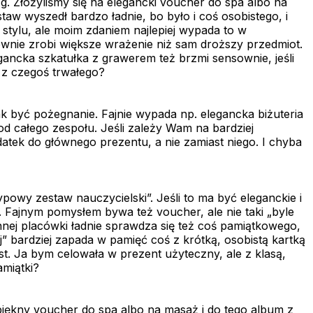
zg. Złożyliśmy się na elegancki voucher do spa albo na
taw wyszedł bardzo ładnie, bo było i coś osobistego, i
 stylu, ale moim zdaniem najlepiej wypada to w
 pewnie zrobi większe wrażenie niż sam droższy przedmiot.
gancka szkatułka z grawerem też brzmi sensownie, jeśli
y z czegoś trwałego?
k być pożegnanie. Fajnie wypada np. elegancka biżuteria
d całego zespołu. Jeśli zależy Wam na bardziej
odatek do głównego prezentu, a nie zamiast niego. I chyba
owy zestaw nauczycielski”. Jeśli to ma być eleganckie i
. Fajnym pomysłem bywa też voucher, ale nie taki „byle
o innej placówki ładnie sprawdza się też coś pamiątkowego,
ej” bardziej zapada w pamięć coś z krótką, osobistą kartką
t. Ja bym celowała w prezent użyteczny, ale z klasą,
amiątki?
piękny voucher do spa albo na masaż i do tego album z