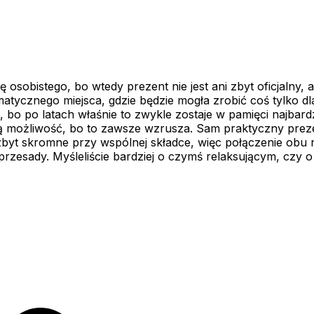
 osobistego, bo wtedy prezent nie jest ani zbyt oficjalny,
tycznego miejsca, gdzie będzie mogła zrobić coś tylko dla 
bo po latach właśnie to zwykle zostaje w pamięci najbardzi
e taką możliwość, bo to zawsze wzrusza. Sam praktyczny pre
zbyt skromne przy wspólnej składce, więc połączenie obu r
 przesady. Myśleliście bardziej o czymś relaksującym, czy o