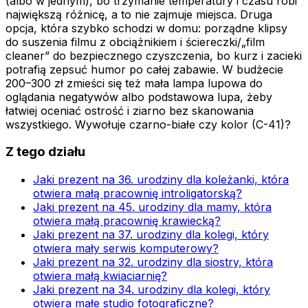
(albo w jednym), bo trzymanie temperatury i czasu robi
największą różnicę, a to nie zajmuje miejsca. Druga
opcja, która szybko schodzi w domu: porządne klipsy
do suszenia filmu z obciążnikiem i ściereczki/„film
cleaner” do bezpiecznego czyszczenia, bo kurz i zacieki
potrafią zepsuć humor po całej zabawie. W budżecie
200–300 zł zmieści się też mała lampa lupowa do
oglądania negatywów albo podstawowa lupa, żeby
łatwiej oceniać ostrość i ziarno bez skanowania
wszystkiego. Wywołuje czarno-białe czy kolor (C-41)?
Z tego działu
Jaki prezent na 36. urodziny dla koleżanki, która
otwiera małą pracownię introligatorską?
Jaki prezent na 45. urodziny dla mamy, która
otwiera małą pracownię krawiecką?
Jaki prezent na 37. urodziny dla kolegi, który
otwiera mały serwis komputerowy?
Jaki prezent na 32. urodziny dla siostry, która
otwiera małą kwiaciarnię?
Jaki prezent na 34. urodziny dla kolegi, który
otwiera małe studio fotograficzne?