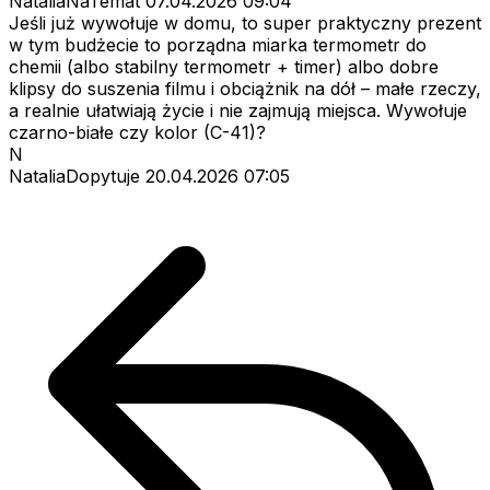
NataliaNaTemat
07.04.2026 09:04
Jeśli już wywołuje w domu, to super praktyczny prezent
w tym budżecie to porządna miarka termometr do
chemii (albo stabilny termometr + timer) albo dobre
klipsy do suszenia filmu i obciążnik na dół – małe rzeczy,
a realnie ułatwiają życie i nie zajmują miejsca. Wywołuje
czarno-białe czy kolor (C-41)?
N
NataliaDopytuje
20.04.2026 07:05