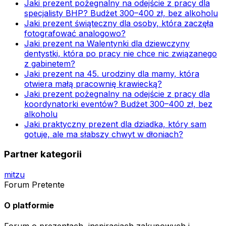
Jaki prezent pożegnalny na odejście z pracy dla
specjalisty BHP? Budżet 300–400 zł, bez alkoholu
Jaki prezent świąteczny dla osoby, która zaczęła
fotografować analogowo?
Jaki prezent na Walentynki dla dziewczyny
dentystki, która po pracy nie chce nic związanego
z gabinetem?
Jaki prezent na 45. urodziny dla mamy, która
otwiera małą pracownię krawiecką?
Jaki prezent pożegnalny na odejście z pracy dla
koordynatorki eventów? Budżet 300–400 zł, bez
alkoholu
Jaki praktyczny prezent dla dziadka, który sam
gotuje, ale ma słabszy chwyt w dłoniach?
Partner kategorii
mitzu
Forum Pretente
O platformie