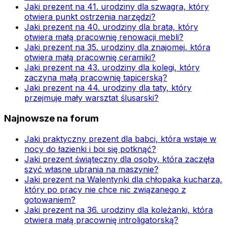
Jaki prezent na 41. urodziny dla szwagra, który
otwiera punkt ostrzenia narzędzi?
Jaki prezent na 40. urodziny dla brata, który
otwiera małą pracownię renowacji mebli?
Jaki prezent na 35. urodziny dla znajomej, która
otwiera małą pracownię ceramiki?
Jaki prezent na 43. urodziny dla kolegi, który
zaczyna małą pracownię tapicerską?
Jaki prezent na 44. urodziny dla taty, który
przejmuje mały warsztat ślusarski?
Najnowsze na forum
Jaki praktyczny prezent dla babci, która wstaje w
nocy do łazienki i boi się potknąć?
Jaki prezent świąteczny dla osoby, która zaczęła
szyć własne ubrania na maszynie?
Jaki prezent na Walentynki dla chłopaka kucharza,
który po pracy nie chce nic związanego z
gotowaniem?
Jaki prezent na 36. urodziny dla koleżanki, która
otwiera małą pracownię introligatorską?