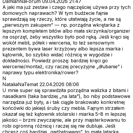
DamianNaForum
09.04.2026 21:47
A jaki ma już zestaw i czego najczęściej używa przy tych
domowych naprawach? W tym budżecie fajnie
sprawdzają się rzeczy, które ułatwiają życie, a nie są
„pierwszym zakupem” — np. porządna wkrętarka z
lepszym kompletem bitów albo mała skrzynka/organizer
na osprzęt, żeby wszystko było pod ręką. Jeśli kręci się
wokół mebli, półek i wiercenia, to też sensownym
prezentem bywa laser krzyżowy albo lepsza miarka i
kątownik, bo szybko widać różnicę w wygodzie i
dokładności. Powiedz proszę: bardziej kręci go
wiercenie/montaż, czy raczej precyzyjne „dłubanie” i
naprawy typu elektronika/rower?
N
NataliaNaTemat
22.04.2026 08:06
U mnie super się sprawdziła porządna walizka z bitami i
nasadkami (taka bardziej „na lata”), bo niby podstawowe
narzędzia już były, a i tak ciągle brakowało konkretnej
końcówki do jakiejś śruby czy mebla. Fajnym strzałem
okazał się też kątownik stolarski i miarka 5–8 m lepszej
jakości – brzmi zwyczajnie, ale przy majsterkowaniu to
robi ogromną różnicę i raczej się nie dubluje. Jeśli
chcesz coś bardziej „gadżetowego”, to mała latarka