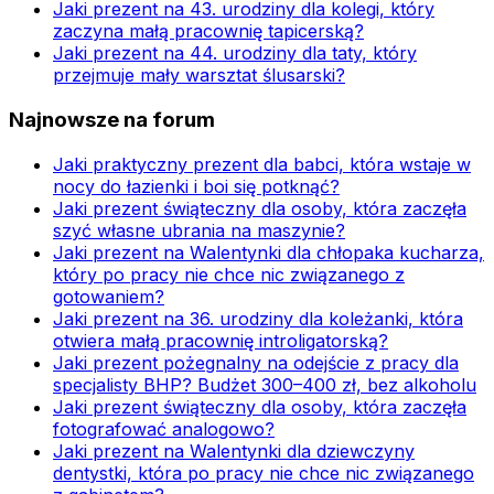
Jaki prezent na 43. urodziny dla kolegi, który
zaczyna małą pracownię tapicerską?
Jaki prezent na 44. urodziny dla taty, który
przejmuje mały warsztat ślusarski?
Najnowsze na forum
Jaki praktyczny prezent dla babci, która wstaje w
nocy do łazienki i boi się potknąć?
Jaki prezent świąteczny dla osoby, która zaczęła
szyć własne ubrania na maszynie?
Jaki prezent na Walentynki dla chłopaka kucharza,
który po pracy nie chce nic związanego z
gotowaniem?
Jaki prezent na 36. urodziny dla koleżanki, która
otwiera małą pracownię introligatorską?
Jaki prezent pożegnalny na odejście z pracy dla
specjalisty BHP? Budżet 300–400 zł, bez alkoholu
Jaki prezent świąteczny dla osoby, która zaczęła
fotografować analogowo?
Jaki prezent na Walentynki dla dziewczyny
dentystki, która po pracy nie chce nic związanego