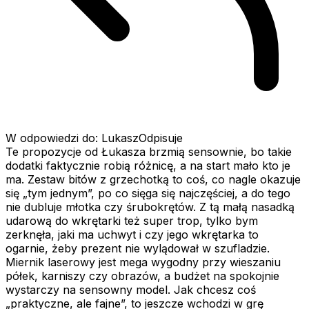
W odpowiedzi do: LukaszOdpisuje
Te propozycje od Łukasza brzmią sensownie, bo takie
dodatki faktycznie robią różnicę, a na start mało kto je
ma. Zestaw bitów z grzechotką to coś, co nagle okazuje
się „tym jednym”, po co sięga się najczęściej, a do tego
nie dubluje młotka czy śrubokrętów. Z tą małą nasadką
udarową do wkrętarki też super trop, tylko bym
zerknęła, jaki ma uchwyt i czy jego wkrętarka to
ogarnie, żeby prezent nie wylądował w szufladzie.
Miernik laserowy jest mega wygodny przy wieszaniu
półek, karniszy czy obrazów, a budżet na spokojnie
wystarczy na sensowny model. Jak chcesz coś
„praktyczne, ale fajne”, to jeszcze wchodzi w grę