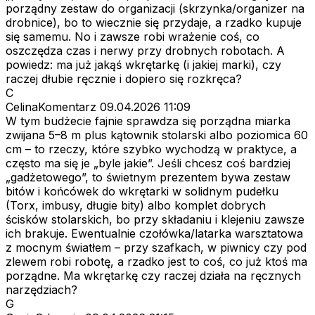
porządny zestaw do organizacji (skrzynka/organizer na
drobnice), bo to wiecznie się przydaje, a rzadko kupuje
się samemu. No i zawsze robi wrażenie coś, co
oszczędza czas i nerwy przy drobnych robotach. A
powiedz: ma już jakąś wkrętarkę (i jakiej marki), czy
raczej dłubie ręcznie i dopiero się rozkręca?
C
CelinaKomentarz
09.04.2026 11:09
W tym budżecie fajnie sprawdza się porządna miarka
zwijana 5–8 m plus kątownik stolarski albo poziomica 60
cm – to rzeczy, które szybko wychodzą w praktyce, a
często ma się je „byle jakie”. Jeśli chcesz coś bardziej
„gadżetowego”, to świetnym prezentem bywa zestaw
bitów i końcówek do wkrętarki w solidnym pudełku
(Torx, imbusy, długie bity) albo komplet dobrych
ścisków stolarskich, bo przy składaniu i klejeniu zawsze
ich brakuje. Ewentualnie czołówka/latarka warsztatowa
z mocnym światłem – przy szafkach, w piwnicy czy pod
zlewem robi robotę, a rzadko jest to coś, co już ktoś ma
porządne. Ma wkrętarkę czy raczej działa na ręcznych
narzędziach?
G