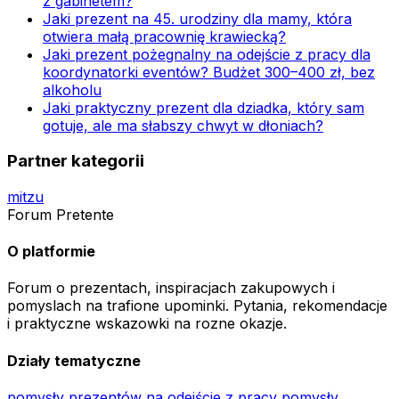
z gabinetem?
Jaki prezent na 45. urodziny dla mamy, która
otwiera małą pracownię krawiecką?
Jaki prezent pożegnalny na odejście z pracy dla
koordynatorki eventów? Budżet 300–400 zł, bez
alkoholu
Jaki praktyczny prezent dla dziadka, który sam
gotuje, ale ma słabszy chwyt w dłoniach?
Partner kategorii
mitzu
Forum Pretente
O platformie
Forum o prezentach, inspiracjach zakupowych i
pomyslach na trafione upominki. Pytania, rekomendacje
i praktyczne wskazowki na rozne okazje.
Działy tematyczne
pomysły prezentów na odejście z pracy
pomysły