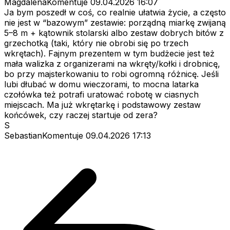
MagdalenaKomentuje
09.04.2026 16:07
Ja bym poszedł w coś, co realnie ułatwia życie, a często
nie jest w “bazowym” zestawie: porządną miarkę zwijaną
5–8 m + kątownik stolarski albo zestaw dobrych bitów z
grzechotką (taki, który nie obrobi się po trzech
wkrętach). Fajnym prezentem w tym budżecie jest też
mała walizka z organizerami na wkręty/kołki i drobnicę,
bo przy majsterkowaniu to robi ogromną różnicę. Jeśli
lubi dłubać w domu wieczorami, to mocna latarka
czołówka też potrafi uratować robotę w ciasnych
miejscach. Ma już wkrętarkę i podstawowy zestaw
końcówek, czy raczej startuje od zera?
S
SebastianKomentuje
09.04.2026 17:13