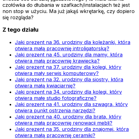
czołówka do dłubania w szafkach/instalacjach też jest
non stop w użyciu. Ma już jakąś wkrętarkę, czy dopiero
się rozgląda?
Z tego działu
Jaki prezent na 36. urodziny dla koleżanki, która
otwiera małą pracownię introligatorską?
Jaki prezent na 45. urodziny dla mamy, która
otwiera małą pracownię krawiecką?
Jaki prezent na 37. urodziny dla kolegi, który
otwiera mały serwis komputerowy?
Jaki prezent na 32. urodziny dla siostry, która
otwiera małą kwiaciarnię?
Jaki prezent na 34. urodziny dla kolegi, który
otwiera małe studio fotograficzne?
Jaki prezent na 41. urodziny dla szwagra, który
otwiera punkt ostrzenia narzędzi?
Jaki prezent na 40. urodziny dla brata, który
otwiera małą pracownię renowacji mebli?
Jaki prezent na 35. urodziny dla znajomej, która
otwiera małą pracownię ceramiki?