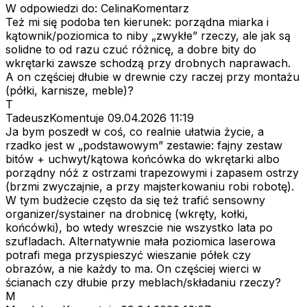
W odpowiedzi do: CelinaKomentarz
Też mi się podoba ten kierunek: porządna miarka i
kątownik/poziomica to niby „zwykłe” rzeczy, ale jak są
solidne to od razu czuć różnicę, a dobre bity do
wkrętarki zawsze schodzą przy drobnych naprawach.
A on częściej dłubie w drewnie czy raczej przy montażu
(półki, karnisze, meble)?
T
TadeuszKomentuje
09.04.2026 11:19
Ja bym poszedł w coś, co realnie ułatwia życie, a
rzadko jest w „podstawowym” zestawie: fajny zestaw
bitów + uchwyt/kątowa końcówka do wkrętarki albo
porządny nóż z ostrzami trapezowymi i zapasem ostrzy
(brzmi zwyczajnie, a przy majsterkowaniu robi robotę).
W tym budżecie często da się też trafić sensowny
organizer/systainer na drobnicę (wkręty, kołki,
końcówki), bo wtedy wreszcie nie wszystko lata po
szufladach. Alternatywnie mała poziomica laserowa
potrafi mega przyspieszyć wieszanie półek czy
obrazów, a nie każdy to ma. On częściej wierci w
ścianach czy dłubie przy meblach/składaniu rzeczy?
M