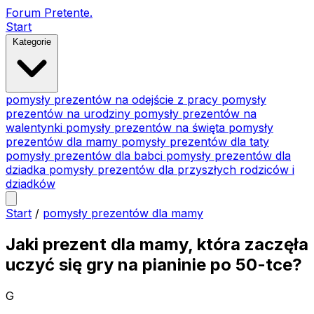
Forum Pretente
.
Start
Kategorie
pomysły prezentów na odejście z pracy
pomysły
prezentów na urodziny
pomysły prezentów na
walentynki
pomysły prezentów na święta
pomysły
prezentów dla mamy
pomysły prezentów dla taty
pomysły prezentów dla babci
pomysły prezentów dla
dziadka
pomysły prezentów dla przyszłych rodziców i
dziadków
Start
/
pomysły prezentów dla mamy
Jaki prezent dla mamy, która zaczęła
uczyć się gry na pianinie po 50-tce?
G