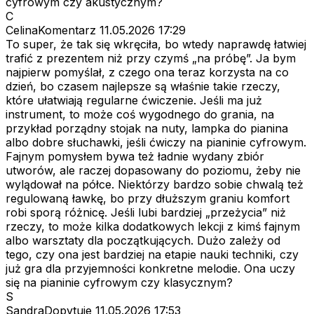
cyfrowym czy akustycznym?
C
CelinaKomentarz
11.05.2026 17:29
To super, że tak się wkręciła, bo wtedy naprawdę łatwiej
trafić z prezentem niż przy czymś „na próbę”. Ja bym
najpierw pomyślał, z czego ona teraz korzysta na co
dzień, bo czasem najlepsze są właśnie takie rzeczy,
które ułatwiają regularne ćwiczenie. Jeśli ma już
instrument, to może coś wygodnego do grania, na
przykład porządny stojak na nuty, lampka do pianina
albo dobre słuchawki, jeśli ćwiczy na pianinie cyfrowym.
Fajnym pomysłem bywa też ładnie wydany zbiór
utworów, ale raczej dopasowany do poziomu, żeby nie
wylądował na półce. Niektórzy bardzo sobie chwalą też
regulowaną ławkę, bo przy dłuższym graniu komfort
robi sporą różnicę. Jeśli lubi bardziej „przeżycia” niż
rzeczy, to może kilka dodatkowych lekcji z kimś fajnym
albo warsztaty dla początkujących. Dużo zależy od
tego, czy ona jest bardziej na etapie nauki techniki, czy
już gra dla przyjemności konkretne melodie. Ona uczy
się na pianinie cyfrowym czy klasycznym?
S
SandraDopytuje
11.05.2026 17:53