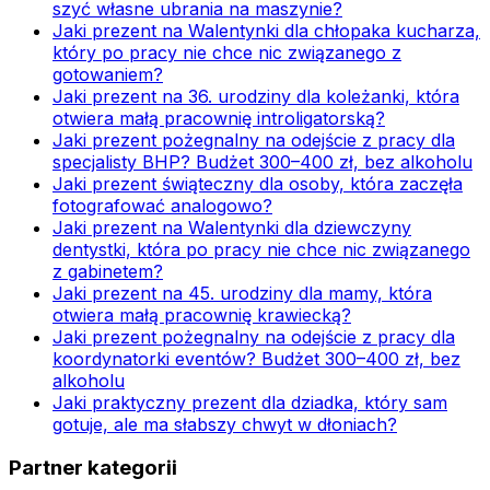
szyć własne ubrania na maszynie?
Jaki prezent na Walentynki dla chłopaka kucharza,
który po pracy nie chce nic związanego z
gotowaniem?
Jaki prezent na 36. urodziny dla koleżanki, która
otwiera małą pracownię introligatorską?
Jaki prezent pożegnalny na odejście z pracy dla
specjalisty BHP? Budżet 300–400 zł, bez alkoholu
Jaki prezent świąteczny dla osoby, która zaczęła
fotografować analogowo?
Jaki prezent na Walentynki dla dziewczyny
dentystki, która po pracy nie chce nic związanego
z gabinetem?
Jaki prezent na 45. urodziny dla mamy, która
otwiera małą pracownię krawiecką?
Jaki prezent pożegnalny na odejście z pracy dla
koordynatorki eventów? Budżet 300–400 zł, bez
alkoholu
Jaki praktyczny prezent dla dziadka, który sam
gotuje, ale ma słabszy chwyt w dłoniach?
Partner kategorii