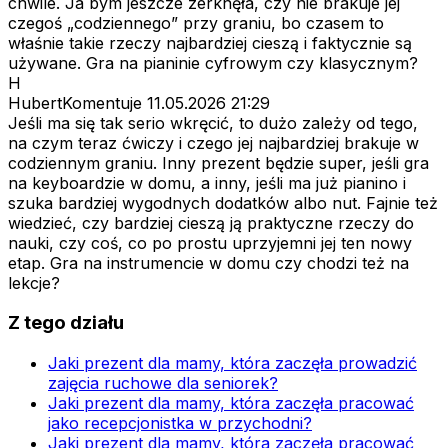
chwile. Ja bym jeszcze zerknęła, czy nie brakuje jej
czegoś „codziennego” przy graniu, bo czasem to
właśnie takie rzeczy najbardziej cieszą i faktycznie są
używane. Gra na pianinie cyfrowym czy klasycznym?
H
HubertKomentuje
11.05.2026 21:29
Jeśli ma się tak serio wkręcić, to dużo zależy od tego,
na czym teraz ćwiczy i czego jej najbardziej brakuje w
codziennym graniu. Inny prezent będzie super, jeśli gra
na keyboardzie w domu, a inny, jeśli ma już pianino i
szuka bardziej wygodnych dodatków albo nut. Fajnie też
wiedzieć, czy bardziej cieszą ją praktyczne rzeczy do
nauki, czy coś, co po prostu uprzyjemni jej ten nowy
etap. Gra na instrumencie w domu czy chodzi też na
lekcje?
Z tego działu
Jaki prezent dla mamy, która zaczęła prowadzić
zajęcia ruchowe dla seniorek?
Jaki prezent dla mamy, która zaczęła pracować
jako recepcjonistka w przychodni?
Jaki prezent dla mamy, która zaczęła pracować