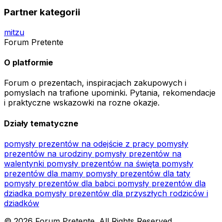
Partner kategorii
mitzu
Forum Pretente
O platformie
Forum o prezentach, inspiracjach zakupowych i
pomyslach na trafione upominki. Pytania, rekomendacje
i praktyczne wskazowki na rozne okazje.
Działy tematyczne
pomysły prezentów na odejście z pracy
pomysły
prezentów na urodziny
pomysły prezentów na
walentynki
pomysły prezentów na święta
pomysły
prezentów dla mamy
pomysły prezentów dla taty
pomysły prezentów dla babci
pomysły prezentów dla
dziadka
pomysły prezentów dla przyszłych rodziców i
dziadków
© 2026 Forum Pretente. All Rights Reserved.