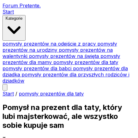
Forum Pretente
.
Start
Kategorie
pomysły prezentów na odejście z pracy
pomysły
prezentów na urodziny
pomysły prezentów na
walentynki
pomysły prezentów na święta
pomysły
prezentów dla mamy
pomysły prezentów dla taty
pomysły prezentów dla babci
pomysły prezentów dla
dziadka
pomysły prezentów dla przyszłych rodziców i
dziadków
Start
/
pomysły prezentów dla taty
Pomysł na prezent dla taty, który
lubi majsterkować, ale wszystko
sobie kupuje sam