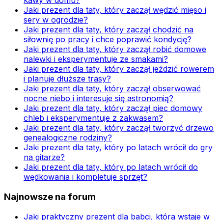
kawy w domu?
Jaki prezent dla taty, który zaczął wędzić mięso i
sery w ogrodzie?
Jaki prezent dla taty, który zaczął chodzić na
siłownię po pracy i chce poprawić kondycję?
Jaki prezent dla taty, który zaczął robić domowe
nalewki i eksperymentuje ze smakami?
Jaki prezent dla taty, który zaczął jeździć rowerem
i planuje dłuższe trasy?
Jaki prezent dla taty, który zaczął obserwować
nocne niebo i interesuje się astronomią?
Jaki prezent dla taty, który zaczął piec domowy
chleb i eksperymentuje z zakwasem?
Jaki prezent dla taty, który zaczął tworzyć drzewo
genealogiczne rodziny?
Jaki prezent dla taty, który po latach wrócił do gry
na gitarze?
Jaki prezent dla taty, który po latach wrócił do
wędkowania i kompletuje sprzęt?
Najnowsze na forum
Jaki praktyczny prezent dla babci, która wstaje w