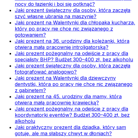
nocy do łazienki i boi się potknąć?
Jaki prezent świąteczny dla osoby, która zaczęła
szyć własne ubrania na maszynie?
Jaki prezent na Walentynki dla chłopaka kucharza,
który po pracy nie chce nic związanego z
gotowaniem?
Jaki prezent na 36. urodziny dla koleżanki, która
otwiera małą pracownię introligatorską?
Jaki prezent pożegnalny na odejście z pracy dla
specjalisty BHP? Budżet 300–400 zł, bez alkoholu
Jaki prezent świąteczny dla osoby, która zaczęła
fotografować analogowo?
Jaki prezent na Walentynki dla dziewczyny
dentystki, która po pracy nie chce nic związanego
z gabinetem?
Jaki prezent na 45. urodziny dla mamy, która
otwiera małą pracownię krawiecką?
Jaki prezent pożegnalny na odejście z pracy dla
koordynatorki eventów? Budżet 300–400 zł, bez
alkoholu
Jaki praktyczny prezent dla dziadka, który sam
gotuje, ale ma słabszy chwyt w dłoniach?