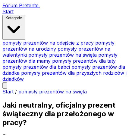
Forum Pretente
.
Start
Kategorie
pomysły prezentów na odejście z pracy
pomysły
prezentów na urodziny
pomysły prezentów na
walentynki
pomysły prezentów na święta
pomysły
prezentów dla mamy
pomysły prezentów dla taty
pomysły prezentów dla babci
pomysły prezentów dla
dziadka
pomysły prezentów dla przyszłych rodziców i
dziadków
Start
/
pomysły prezentów na święta
Jaki neutralny, oficjalny prezent
świąteczny dla przełożonego w
pracy?