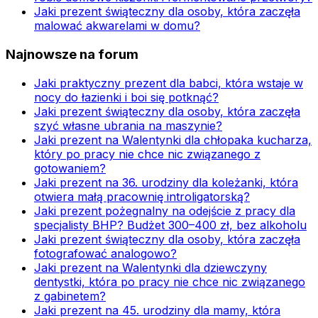
Jaki prezent świąteczny dla osoby, która zaczęła
malować akwarelami w domu?
Najnowsze na forum
Jaki praktyczny prezent dla babci, która wstaje w
nocy do łazienki i boi się potknąć?
Jaki prezent świąteczny dla osoby, która zaczęła
szyć własne ubrania na maszynie?
Jaki prezent na Walentynki dla chłopaka kucharza,
który po pracy nie chce nic związanego z
gotowaniem?
Jaki prezent na 36. urodziny dla koleżanki, która
otwiera małą pracownię introligatorską?
Jaki prezent pożegnalny na odejście z pracy dla
specjalisty BHP? Budżet 300–400 zł, bez alkoholu
Jaki prezent świąteczny dla osoby, która zaczęła
fotografować analogowo?
Jaki prezent na Walentynki dla dziewczyny
dentystki, która po pracy nie chce nic związanego
z gabinetem?
Jaki prezent na 45. urodziny dla mamy, która