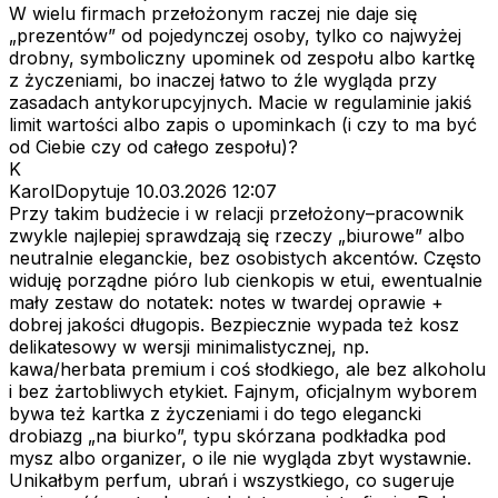
W wielu firmach przełożonym raczej nie daje się
„prezentów” od pojedynczej osoby, tylko co najwyżej
drobny, symboliczny upominek od zespołu albo kartkę
z życzeniami, bo inaczej łatwo to źle wygląda przy
zasadach antykorupcyjnych. Macie w regulaminie jakiś
limit wartości albo zapis o upominkach (i czy to ma być
od Ciebie czy od całego zespołu)?
K
KarolDopytuje
10.03.2026 12:07
Przy takim budżecie i w relacji przełożony–pracownik
zwykle najlepiej sprawdzają się rzeczy „biurowe” albo
neutralnie eleganckie, bez osobistych akcentów. Często
widuję porządne pióro lub cienkopis w etui, ewentualnie
mały zestaw do notatek: notes w twardej oprawie +
dobrej jakości długopis. Bezpiecznie wypada też kosz
delikatesowy w wersji minimalistycznej, np.
kawa/herbata premium i coś słodkiego, ale bez alkoholu
i bez żartobliwych etykiet. Fajnym, oficjalnym wyborem
bywa też kartka z życzeniami i do tego elegancki
drobiazg „na biurko”, typu skórzana podkładka pod
mysz albo organizer, o ile nie wygląda zbyt wystawnie.
Unikałbym perfum, ubrań i wszystkiego, co sugeruje