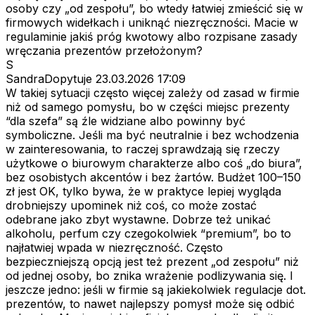
osoby czy „od zespołu”, bo wtedy łatwiej zmieścić się w
firmowych widełkach i uniknąć niezręczności. Macie w
regulaminie jakiś próg kwotowy albo rozpisane zasady
wręczania prezentów przełożonym?
S
SandraDopytuje
23.03.2026 17:09
W takiej sytuacji często więcej zależy od zasad w firmie
niż od samego pomysłu, bo w części miejsc prezenty
“dla szefa” są źle widziane albo powinny być
symboliczne. Jeśli ma być neutralnie i bez wchodzenia
w zainteresowania, to raczej sprawdzają się rzeczy
użytkowe o biurowym charakterze albo coś „do biura”,
bez osobistych akcentów i bez żartów. Budżet 100–150
zł jest OK, tylko bywa, że w praktyce lepiej wygląda
drobniejszy upominek niż coś, co może zostać
odebrane jako zbyt wystawne. Dobrze też unikać
alkoholu, perfum czy czegokolwiek “premium”, bo to
najłatwiej wpada w niezręczność. Często
bezpieczniejszą opcją jest też prezent „od zespołu” niż
od jednej osoby, bo znika wrażenie podlizywania się. I
jeszcze jedno: jeśli w firmie są jakiekolwiek regulacje dot.
prezentów, to nawet najlepszy pomysł może się odbić