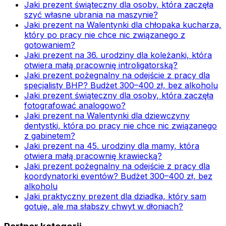
Jaki prezent świąteczny dla osoby, która zaczęła
szyć własne ubrania na maszynie?
Jaki prezent na Walentynki dla chłopaka kucharza,
który po pracy nie chce nic związanego z
gotowaniem?
Jaki prezent na 36. urodziny dla koleżanki, która
otwiera małą pracownię introligatorską?
Jaki prezent pożegnalny na odejście z pracy dla
specjalisty BHP? Budżet 300–400 zł, bez alkoholu
Jaki prezent świąteczny dla osoby, która zaczęła
fotografować analogowo?
Jaki prezent na Walentynki dla dziewczyny
dentystki, która po pracy nie chce nic związanego
z gabinetem?
Jaki prezent na 45. urodziny dla mamy, która
otwiera małą pracownię krawiecką?
Jaki prezent pożegnalny na odejście z pracy dla
koordynatorki eventów? Budżet 300–400 zł, bez
alkoholu
Jaki praktyczny prezent dla dziadka, który sam
gotuje, ale ma słabszy chwyt w dłoniach?