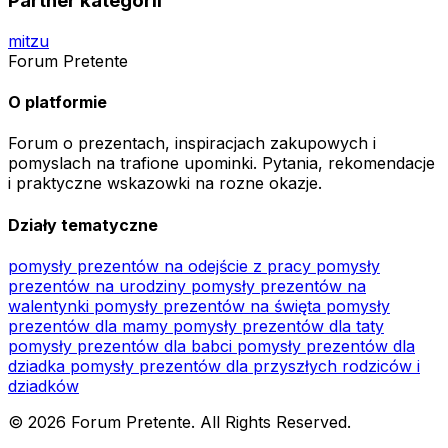
Partner kategorii
mitzu
Forum Pretente
O platformie
Forum o prezentach, inspiracjach zakupowych i
pomyslach na trafione upominki. Pytania, rekomendacje
i praktyczne wskazowki na rozne okazje.
Działy tematyczne
pomysły prezentów na odejście z pracy
pomysły
prezentów na urodziny
pomysły prezentów na
walentynki
pomysły prezentów na święta
pomysły
prezentów dla mamy
pomysły prezentów dla taty
pomysły prezentów dla babci
pomysły prezentów dla
dziadka
pomysły prezentów dla przyszłych rodziców i
dziadków
© 2026 Forum Pretente. All Rights Reserved.