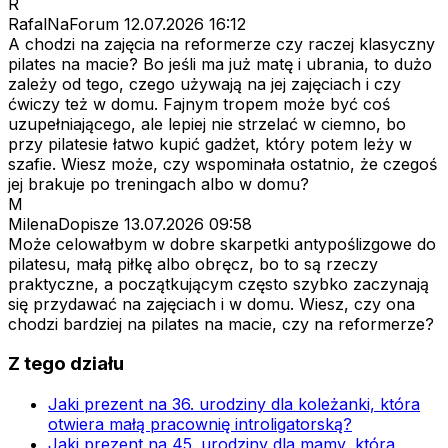
R
RafalNaForum
12.07.2026 16:12
A chodzi na zajęcia na reformerze czy raczej klasyczny
pilates na macie? Bo jeśli ma już matę i ubrania, to dużo
zależy od tego, czego używają na jej zajęciach i czy
ćwiczy też w domu. Fajnym tropem może być coś
uzupełniającego, ale lepiej nie strzelać w ciemno, bo
przy pilatesie łatwo kupić gadżet, który potem leży w
szafie. Wiesz może, czy wspominała ostatnio, że czegoś
jej brakuje po treningach albo w domu?
M
MilenaDopisze
13.07.2026 09:58
Może celowałbym w dobre skarpetki antypoślizgowe do
pilatesu, małą piłkę albo obręcz, bo to są rzeczy
praktyczne, a początkującym często szybko zaczynają
się przydawać na zajęciach i w domu. Wiesz, czy ona
chodzi bardziej na pilates na macie, czy na reformerze?
Z tego działu
Jaki prezent na 36. urodziny dla koleżanki, która
otwiera małą pracownię introligatorską?
Jaki prezent na 45. urodziny dla mamy, która