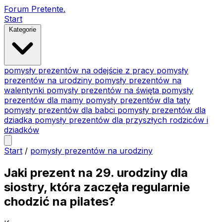
Forum Pretente
.
Start
Kategorie
pomysły prezentów na odejście z pracy
pomysły
prezentów na urodziny
pomysły prezentów na
walentynki
pomysły prezentów na święta
pomysły
prezentów dla mamy
pomysły prezentów dla taty
pomysły prezentów dla babci
pomysły prezentów dla
dziadka
pomysły prezentów dla przyszłych rodziców i
dziadków
Start
/
pomysły prezentów na urodziny
Jaki prezent na 29. urodziny dla
siostry, która zaczęła regularnie
chodzić na pilates?