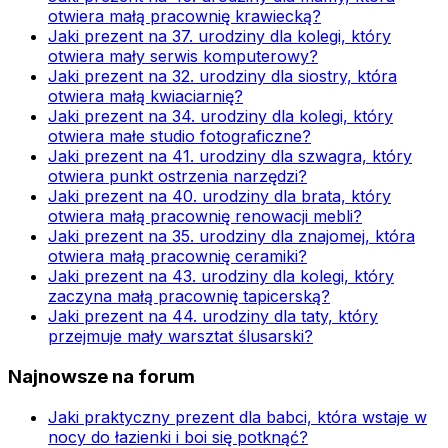
otwiera małą pracownię krawiecką?
Jaki prezent na 37. urodziny dla kolegi, który
otwiera mały serwis komputerowy?
Jaki prezent na 32. urodziny dla siostry, która
otwiera małą kwiaciarnię?
Jaki prezent na 34. urodziny dla kolegi, który
otwiera małe studio fotograficzne?
Jaki prezent na 41. urodziny dla szwagra, który
otwiera punkt ostrzenia narzędzi?
Jaki prezent na 40. urodziny dla brata, który
otwiera małą pracownię renowacji mebli?
Jaki prezent na 35. urodziny dla znajomej, która
otwiera małą pracownię ceramiki?
Jaki prezent na 43. urodziny dla kolegi, który
zaczyna małą pracownię tapicerską?
Jaki prezent na 44. urodziny dla taty, który
przejmuje mały warsztat ślusarski?
Najnowsze na forum
Jaki praktyczny prezent dla babci, która wstaje w
nocy do łazienki i boi się potknąć?