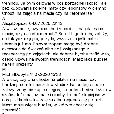
treningu. Ja bym celował w coś porządnej jakości, ale
bez kupowania kolejnej maty czy legginsów w ciemno.
Chodzi na zajęcia na macie czy na reformerze?
A
AlicjaDopisze
04.07.2026 22:43
A wiesz może, czy ona chodzi bardziej na pilates na
macie, czy na reformerach? Bo od tego trochę zależy,
co faktycznie jej się przyda, zwłaszcza jeśli matę i
ubrania już ma. Fajnym tropem mogą być drobne
akcesoria do ćwiczeń albo coś związanego z
regeneracją po zajęciach, ale dobrze byłoby trafić w to,
czego używa na swoich treningach. Masz jakiś budżet
na ten prezent?
M
MichalDopyta
11.07.2026 15:33
A wiesz, czy ona chodzi na pilates na macie, czy
bardziej na reformerach w studiu? Bo od tego sporo
zależy, żeby nie kupić czegoś, co potem będzie leżało w
szafie. Jeśli ma już matę i ciuchy, to może lepiej iść w
coś pod konkretne zajęcia albo regenerację po nich.
Masz mniej więcej budżet, w którym chcesz się
zmieścić?