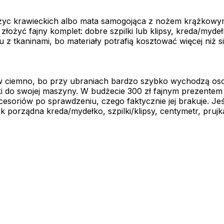
yc krawieckich albo mata samogojąca z nożem krążkowym, b
yć fajny komplet: dobre szpilki lub klipsy, kreda/mydełko, p
 tkaninami, bo materiały potrafią kosztować więcej niż się
 ciemno, bo przy ubraniach bardzo szybko wychodzą osobi
ki do swojej maszyny. W budżecie 300 zł fajnym prezentem
soriów po sprawdzeniu, czego faktycznie jej brakuje. Jeś
porządna kreda/mydełko, szpilki/klipsy, centymetr, prujka i