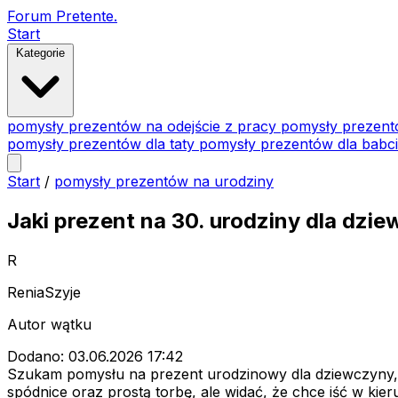
Forum Pretente
.
Start
Kategorie
pomysły prezentów na odejście z pracy
pomysły prezent
pomysły prezentów dla taty
pomysły prezentów dla babc
Start
/
pomysły prezentów na urodziny
Jaki prezent na 30. urodziny dla dzi
R
ReniaSzyje
Autor wątku
Dodano: 03.06.2026 17:42
Szukam pomysłu na prezent urodzinowy dla dziewczyny, k
spódnice oraz prostą torbę, ale widać, że chce iść w kie