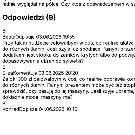
ładnie wyglądał na półce. Czy ktoś z doświadczeniem w s
Odpowiedzi (9)
B
BeataOdpisuje
03.06.2026 19:55
Przy takim budżecie celowałbym w coś, co realnie ułatwi
do różnych tkanin. Jeśli szyje już spódnice, fajnym pr
dodatkiem jest stopka do zamków krytych albo do podwija
dopasowywanie ubrań do sylwetki?
E
ElizaKomentuje
03.06.2026 20:20
Za ok. 300 zł celowałbym w coś, co realnie poprawia kom
do różnych tkanin. Fajnym prezentem może być też stop
sprawdzić, czy pasują do jej maszyny. Jeśli szyje ubran
dokładnie model maszyny ma?
K
KonradDopisze
04.06.2026 10:19