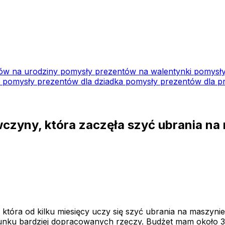
ów na urodziny
pomysły prezentów na walentynki
pomysły
i
pomysły prezentów dla dziadka
pomysły prezentów dla pr
ewczyny, która zaczęła szyć ubrania n
tóra od kilku miesięcy uczy się szyć ubrania na maszyni
runku bardziej dopracowanych rzeczy. Budżet mam około 300