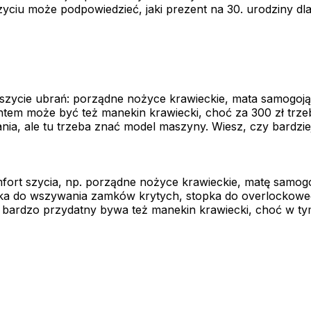
zyciu może podpowiedzieć, jaki prezent na 30. urodziny dl
 szycie ubrań: porządne nożyce krawieckie, mata samogoją
ezentem może być też manekin krawiecki, choć za 300 zł 
nia, ale tu trzeba znać model maszyny. Wiesz, czy bardzi
fort szycia, np. porządne nożyce krawieckie, matę samogo
ka do wszywania zamków krytych, stopka do overlockoweg
ia, bardzo przydatny bywa też manekin krawiecki, choć w t