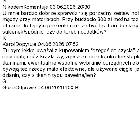
N
NikodemKomentuje
03.06.2026 20:30
U mnie bardzo dobrze sprawdził się porządny zestaw noż
męczy przy materiałach. Przy budżecie 300 zł można też złoż
ubrania, to fajnym prezentem może być też bon do sklepu z
sukienek/spódnic, czy do toreb i dodatków?
K
KarolDopytuje
04.06.2026 07:52
Tu bym lekko uważał z kupowaniem “czegoś do szycia” w
inne matę i nóż krążkowy, a jeszcze inne konkretne stop
tkaninami, ewentualnie wspólne wybranie porządnych akce
bywają też rzeczy mało efektowne, ale używane ciągle, jak 
dzianin, czy z tkanin typu bawełna/len?
G
GosiaOdpowie
04.06.2026 10:59